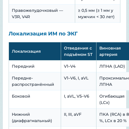
Правожелудочковый —
≥ 0,5 мм (≥ 1 мм у
V3R, V4R
мужчин < 30 лет)
Локализация ИМ по ЭКГ
Отведения с
Виновная
Локализация
подъёмом ST
артерия
Передний
V1–V4
ЛПНА (LAD)
Передне-
V1–V6, I, aVL
Проксимальн
распространённый
ЛПНА
Боковой
I, aVL, V5–V6
Огибающая
(LCx)
Нижний
II, III, aVF
ПКА (RCA) в 
(диафрагмальный)
%, LCx в 20 %