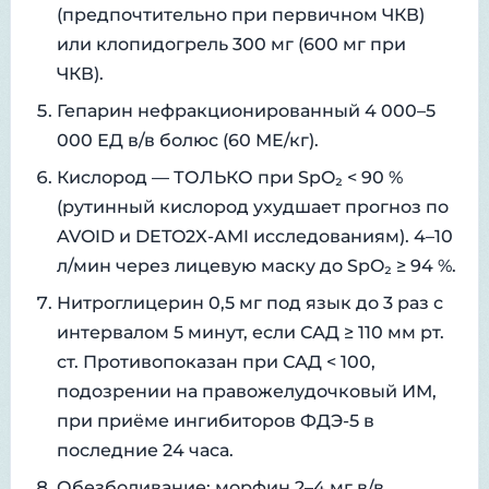
(предпочтительно при первичном ЧКВ)
или клопидогрель 300 мг (600 мг при
ЧКВ).
Гепарин нефракционированный 4 000–5
000 ЕД в/в болюс (60 МЕ/кг).
Кислород — ТОЛЬКО при SpO₂ < 90 %
(рутинный кислород ухудшает прогноз по
AVOID и DETO2X-AMI исследованиям). 4–10
л/мин через лицевую маску до SpO₂ ≥ 94 %.
Нитроглицерин 0,5 мг под язык до 3 раз с
интервалом 5 минут, если САД ≥ 110 мм рт.
ст. Противопоказан при САД < 100,
подозрении на правожелудочковый ИМ,
при приёме ингибиторов ФДЭ-5 в
последние 24 часа.
Обезболивание: морфин 2–4 мг в/в,