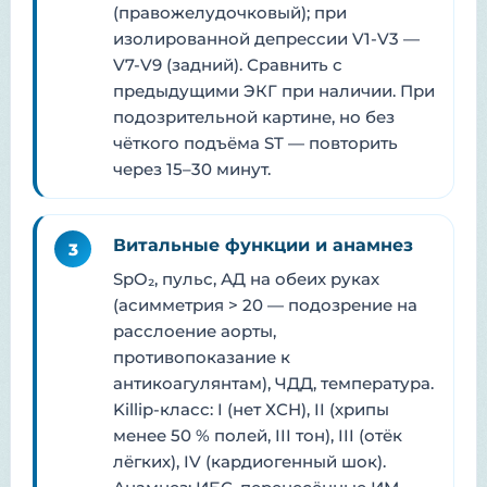
(правожелудочковый); при
изолированной депрессии V1-V3 —
V7-V9 (задний). Сравнить с
предыдущими ЭКГ при наличии. При
подозрительной картине, но без
чёткого подъёма ST — повторить
через 15–30 минут.
Витальные функции и анамнез
3
SpO₂, пульс, АД на обеих руках
(асимметрия > 20 — подозрение на
расслоение аорты,
противопоказание к
антикоагулянтам), ЧДД, температура.
Killip-класс: I (нет ХСН), II (хрипы
менее 50 % полей, III тон), III (отёк
лёгких), IV (кардиогенный шок).