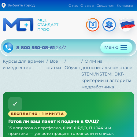
Выбрать город
О нас
Отзывы
Сведения
Контакты
Меню
8 800 550-08-61
24/7
Курсы для врачей
Все
ОИМ на
и медсестер
статьи
Обучение
догоспитальном этапе:
STEMI/NSTEMI, ЭКГ-
критерии и алгоритм
медработника
✓
БЕСПЛАТНО · 1 МИНУТА
Готов ли ваш пакет к подаче в ФАЦ?
15 вопросов о портфолио, ФИС ФРДО, ПК 144 ч и
практике — узнаете процент готовности и список