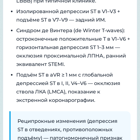
LBBB) при типичной клинике.
Изолированной депрессии ST в V1–V3 +
подъёме ST в V7–V9 — задний ИМ.
Синдром де Винтера (de Winter T-waves):
остроконечные положительные T в V1–V6 +
горизонтальная депрессия ST 1–3 мм —
окклюзия проксимальной ЛПНА, ранний
эквивалент STEMI.
Подъём ST в aVR ≥ 1 мм с глобальной
депрессией ST в I, II, V4–V6 — окклюзия
ствола ЛКА (LMCA), показание к
экстренной коронарографии.
Реципрокные изменения (депрессия
ST в отведениях, противоположных
подъёму) — патогномоничный признак