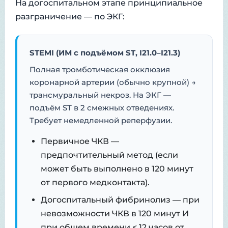
На догоспитальном этапе принципиальное
разграничение — по ЭКГ:
STEMI (ИМ с подъёмом ST, I21.0–I21.3)
Полная тромботическая окклюзия
коронарной артерии (обычно крупной) →
трансмуральный некроз. На ЭКГ —
подъём ST в 2 смежных отведениях.
Требует немедленной реперфузии.
Первичное ЧКВ —
предпочтительный метод (если
может быть выполнено в 120 минут
от первого медконтакта).
Догоспитальный фибринолиз — при
невозможности ЧКВ в 120 минут И
при общем времени < 12 часов от