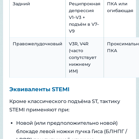
Задний
Реципрокная
ПКА или
депрессия
огибающая
V1–V3 +
подъём в V7–
V9
Правожелудочковый
V3R, V4R
Проксимальн
(часто
ПКА
сопутствует
нижнему
ИМ)
Эквиваленты STEMI
Кроме классического подъёма ST, тактику
STEMI применяют при:
Новой (или предположительно новой)
блокаде левой ножки пучка Гиса (БЛНПГ /