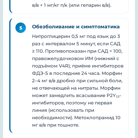
в/в + 1 мг/кг п/к (или гепарин в/в).
Обезболивание и симптоматика
5
Нитроглицерин 0,5 мг под язык до 3
раз с интервалом 5 минут, если САД
≥ 110. Противопоказан при САД < 100,
правожелудочковом ИМ (нижний с
подъёмом V4R), приёме ингибиторов
ФДЭ-5 в последние 24 часа. Морфин
2–4 мг в/в дробно при сильной боли,
не отвечающей на нитраты. Морфин
может замедлить всасывание P2Y₁₂-
ингибиторов, поэтому не первая
линия (использовать при
необходимости). Метоклопрамид 10
мг в/в при тошноте.