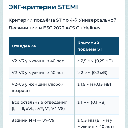
ЭКГ-критерии STEMI
Критерии подъёма ST по 4-й Универсальной
Дефиниции и ESC 2023 ACS Guidelines.
Критерий
Отведение
подъёма ST
V2–V3 у мужчин < 40 лет
≥ 2,5 мм (0,25 мВ)
V2–V3 у мужчин ≥ 40 лет
≥ 2 мм (0,2 мВ)
V2–V3 у женщин (любой
≥ 1,5 мм (0,15 мВ)
возраст)
Все остальные отведения
≥ 1 мм (0,1 мВ)
(I, II, III, aVL, aVF, V1, V4-V6)
Задний ИМ — V7–V9
≥ 0,5 мм (≥ 1 мм у
мужчин < 40 лет)