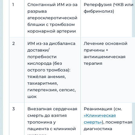
1
Спонтанный ИМ из-за
Реперфузия (ЧКВ или
разрыва
фибринолиз)
атеросклеротической
бляшки с тромбозом
коронарной артерии
2
ИМ из-за дисбаланса
Лечение основной
доставки/
причины +
потребности
антиишемическая
кислорода (без
терапия
острого тромбоза):
тяжёлая анемия,
тахиаритмия,
гипертензия, сепсис,
шок
3
Внезапная сердечная
Реанимация (см.
смерть до взятия
«Клиническая
тропонина у
смерть»
), посмертная
пациента с клиникой
диагностика