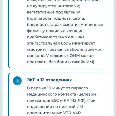
не купируется нитратами;
вегетативные проявления
(потливость, тошнота, рвота,
бледность, страх смерти). Атипичные
формы у пожилых, женщин,
диабетиков: только одышка,
эпигастральная боль (имитирует
«гастрит»), резкая слабость, аритмия,
синкопе. У пожилых ОИМ может
протекать без боли («тихий» ИМ).
ЭКГ в 12 отведениях
2
В первые 10 минут от первого
медицинского контакта (целевой
показатель ESC и КР МЗ РФ). При
подозрении на нижний ИМ —
дополнительные V3R-V4R