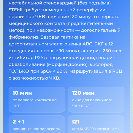
нестабильной стенокардией (без подъёма).
STEMI требует немедленной реперфузии:
первичное ЧКВ в течение 120 минут от первого
медицинского контакта (предпочтительный
метод), при невозможности — догоспитальный
фибринолиз. Базовая тактика на
догоспитальном этапе: оценка ABC, ЭКГ в 12
отведениях в первые 10 минут, аспирин 250 мг +
ингибитор P2Y₁₂ нагрузочной дозой, гепарин,
обезболивание (морфин дробно), кислород
ТОЛЬКО при SpO₂ < 90 %, маршрутизация в РСЦ
с возможностью ЧКВ.
10 мин
120 мин
от первого контакта до
окно для первичного
ЭКГ
ЧКВ (ESC)
2 + 1
I21
аспирин + клопидогрель
код МКБ-10 «острый ИМ»