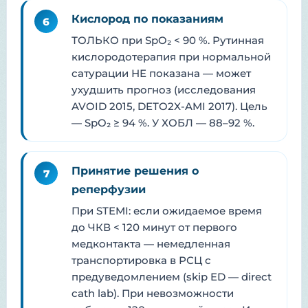
Кислород по показаниям
6
ТОЛЬКО при SpO₂ < 90 %. Рутинная
кислородотерапия при нормальной
сатурации НЕ показана — может
ухудшить прогноз (исследования
AVOID 2015, DETO2X-AMI 2017). Цель
— SpO₂ ≥ 94 %. У ХОБЛ — 88–92 %.
Принятие решения о
7
реперфузии
При STEMI: если ожидаемое время
до ЧКВ < 120 минут от первого
медконтакта — немедленная
транспортировка в РСЦ с
предуведомлением (skip ED — direct
cath lab). При невозможности