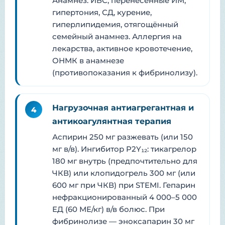
Анамнез: ИБС, перенесённые ИМ,
гипертония, СД, курение,
гиперлипидемия, отягощённый
семейный анамнез. Аллергия на
лекарства, активное кровотечение,
ОНМК в анамнезе
(противопоказания к фибринолизу).
Нагрузочная антиагрегантная и
4
антикоагулянтная терапия
Аспирин 250 мг разжевать (или 150
мг в/в). Ингибитор P2Y₁₂: тикагрелор
180 мг внутрь (предпочтительно для
ЧКВ) или клопидогрель 300 мг (или
600 мг при ЧКВ) при STEMI. Гепарин
нефракционированный 4 000–5 000
ЕД (60 МЕ/кг) в/в болюс. При
фибринолизе — эноксапарин 30 мг