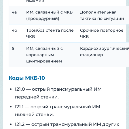
ишемии
4a
ИМ, связанный с ЧКВ
Дополнительная
(процедурный)
тактика по ситуации
4b
Тромбоз стента после
Срочное повторное
ЧКВ
ЧКВ
5
ИМ, связанный с
Кардиохирургически
коронарным
стационар
шунтированием
Коды МКБ-10
I21.0 — острый трансмуральный ИМ
передней стенки.
I21.1 — острый трансмуральный ИМ
нижней стенки.
I21.2 — острый трансмуральный ИМ других