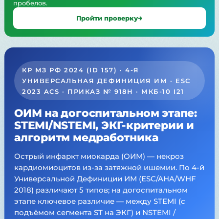
пробелов.
Пройти проверку
КР МЗ РФ 2024 (ID 157) · 4-Я
УНИВЕРСАЛЬНАЯ ДЕФИНИЦИЯ ИМ · ESC
2023 ACS · ПРИКАЗ № 918Н · МКБ-10 I21
ОИМ на догоспитальном этапе:
STEMI/NSTEMI, ЭКГ-критерии и
алгоритм медработника
Острый инфаркт миокарда (ОИМ) — некроз
кардиомиоцитов из-за затяжной ишемии. По 4-й
Универсальной Дефиниции ИМ (ESC/AHA/WHF
2018) различают 5 типов; на догоспитальном
этапе ключевое различие — между STEMI (с
подъёмом сегмента ST на ЭКГ) и NSTEMI /