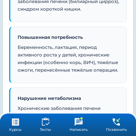
заболевания печени (билиарный цирроз),
синдром короткой кишки.
Повышенная потребность
Беременность, лактация, период
активного роста у детей, хронические
инфекции (особенно корь, ВИЧ), тяжёлые
ожоги, перенесённые тяжёлые операции.
Нарушение метаболизма
Хронические заболевания печени
(метаболизм ретинола); длительный
приём некоторых препаратов
Курсы
Тесты
Написать
Позвонить
(минеральное масло, холестирамин,