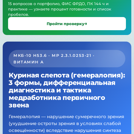
15 вопросов о портфолио, ФИС ФРДО, ПК 144 ч и
практике — узнаете процент готовности и список
пробелов.
Пройти проверку
МКБ-10 H53.6 · МР 2.3.1.0253-21 ·
ВИТАМИН А
Куриная слепота (гемералопия):
3 формы, дифференциальная
диагностика и тактика
медработника первичного
звена
Гемералопия — нарушение сумеречного зрения
(ухудшение остроты зрения в условиях слабой
освещённости) вследствие нарушения синтеза