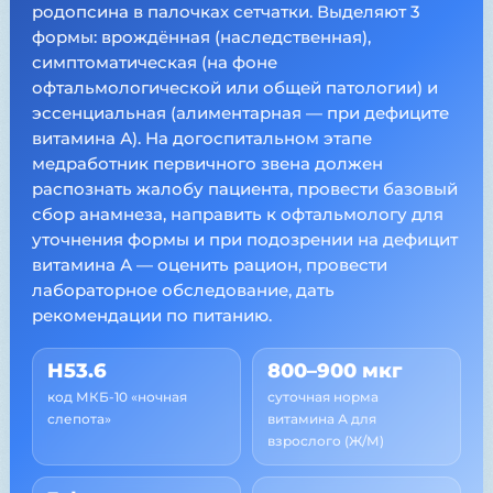
родопсина в палочках сетчатки. Выделяют 3
формы: врождённая (наследственная),
симптоматическая (на фоне
офтальмологической или общей патологии) и
эссенциальная (алиментарная — при дефиците
витамина А). На догоспитальном этапе
медработник первичного звена должен
распознать жалобу пациента, провести базовый
сбор анамнеза, направить к офтальмологу для
уточнения формы и при подозрении на дефицит
витамина А — оценить рацион, провести
лабораторное обследование, дать
рекомендации по питанию.
H53.6
800–900 мкг
код МКБ-10 «ночная
суточная норма
слепота»
витамина А для
взрослого (Ж/М)