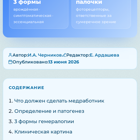
3 формы
палочки
врождённая ·
фоторецепторы,
симптоматическая ·
ответственные за
эссенциальная
сумеречное зрение
Автор:
И.А. Черников
Редактор:
Е. Ардашева
Опубликовано:
13 июня 2026
СОДЕРЖАНИЕ
Что должен сделать медработник
Определение и патогенез
3 формы гемералопии
Клиническая картина