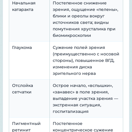
Начальная
Постепенное снижение
катаракта
зрения, ощущение «пелены»,
блики и ореолы вокруг
источников света; видны
помутнения хрусталика при
биомикроскопии
Глаукома
Сужение полей зрения
(преимущественно с носовой
стороны), повышенное ВГД,
изменения диска
зрительного нерва
Отслойка
Острое начало, «вспышки»,
сетчатки
«занавес» в поле зрения,
выпадение участка зрения —
экстренная ситуация,
госпитализация
Пигментный
Постепенное
ретинит
концентрическое сужение