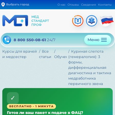
Выбрать город
О нас
Отзывы
Сведения
Контакты
Меню
8 800 550-08-61
24/7
Курсы для врачей
Все
Куриная слепота
и медсестер
статьи
Обучение
(гемералопия): 3
формы,
дифференциальная
диагностика и тактика
медработника
первичного звена
✓
БЕСПЛАТНО · 1 МИНУТА
Готов ли ваш пакет к подаче в ФАЦ?