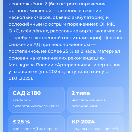
неосложнённый (без острого поражения
органов-мишеней — лечение в течение
нескольких часов, обычно амбулаторно) и
осложнённый (с острым поражением: ОНМК,
ОКС, отёк лёгких, расслоение аорты, эклампсия
— требует экстренной госпитализации). Целевое
снижение АД при неосложнённом —
постепенное, не более 25 % за 2 часа. Материал
основан на клинических рекомендациях
Минздрава России «Артериальная гипертензия
у взрослых» (утв. 2024 г., вступили в силу с
01.01.2025).
САД ≥ 180
2 типа
критерий
неосложнённый и
гипертонического криза
осложнённый
≤ 25 %
КР 2024
снижение АД за первые
актуальная редакция МЗ