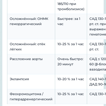
185/110 при
тромболизисе)
Осложнённый: ОНМК
Быстрее: за 1
САД 130–
геморрагический
час
рт. ст. пр
выражен
гематом
Осложнённый: отёк
10–25 % за 1 час
САД 130–
лёгких
рт. ст.
Расслоение аорты
Очень быстро:
САД ≤ 120
20 минут
60 (β-бло
вазодила
Эклампсия
10–20 % за 1 час
САД 140–1
ДАД 90–1
Феохромоцитома /
10–25 % за 1 час
САД 130–
гиперадренергический