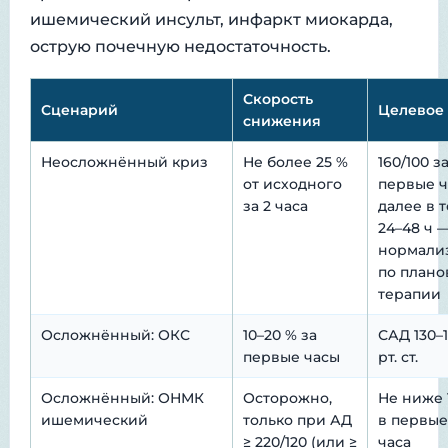
ишемический инсульт, инфаркт миокарда,
острую почечную недостаточность.
Скорость
Сценарий
Целевое
снижения
Неосложнённый криз
Не более 25 %
160/100 з
от исходного
первые ч
за 2 часа
далее в 
24–48 ч 
нормали
по плано
терапии
Осложнённый: ОКС
10–20 % за
САД 130–
первые часы
рт. ст.
Осложнённый: ОНМК
Осторожно,
Не ниже 
ишемический
только при АД
в первые
≥ 220/120 (или ≥
часа