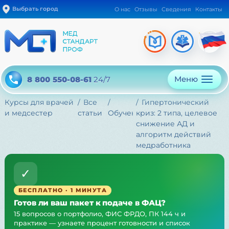
Выбрать город
О нас
Отзывы
Сведения
Контакты
Меню
8 800 550-08-61
24/7
Курсы для врачей
Все
Гипертонический
и медсестер
статьи
Обучение
криз: 2 типа, целевое
снижение АД и
алгоритм действий
медработника
✓
БЕСПЛАТНО · 1 МИНУТА
Готов ли ваш пакет к подаче в ФАЦ?
15 вопросов о портфолио, ФИС ФРДО, ПК 144 ч и
практике — узнаете процент готовности и список