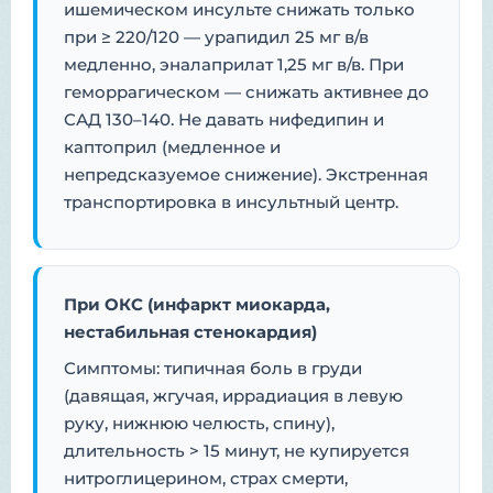
ишемическом инсульте снижать только
при ≥ 220/120 — урапидил 25 мг в/в
медленно, эналаприлат 1,25 мг в/в. При
геморрагическом — снижать активнее до
САД 130–140. Не давать нифедипин и
каптоприл (медленное и
непредсказуемое снижение). Экстренная
транспортировка в инсультный центр.
При ОКС (инфаркт миокарда,
нестабильная стенокардия)
Симптомы: типичная боль в груди
(давящая, жгучая, иррадиация в левую
руку, нижнюю челюсть, спину),
длительность > 15 минут, не купируется
нитроглицерином, страх смерти,