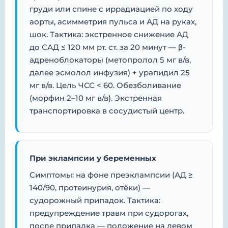
груди или спине с иррадиацией по ходу
аорты, асимметрия пульса и АД на руках,
шок. Тактика: экстренное снижение АД
до САД ≤ 120 мм рт. ст. за 20 минут — β-
адреноблокаторы (метопролол 5 мг в/в,
далее эсмолол инфузия) + урапидил 25
мг в/в. Цель ЧСС < 60. Обезболивание
(морфин 2–10 мг в/в). Экстренная
транспортировка в сосудистый центр.
При эклампсии у беременных
Симптомы: на фоне преэклампсии (АД ≥
140/90, протеинурия, отёки) —
судорожный припадок. Тактика:
предупреждение травм при судорогах,
после припадка — положение на левом