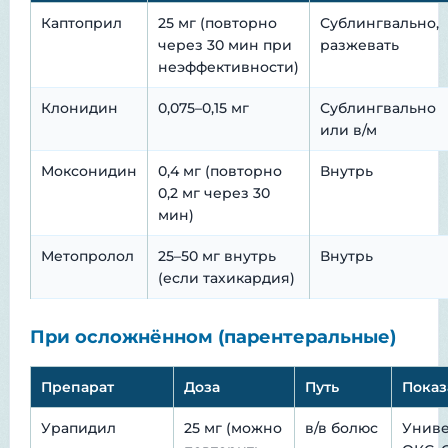
Каптоприл
25 мг (повторно
Сублингвально,
через 30 мин при
разжевать
неэффективности)
Клонидин
0,075–0,15 мг
Сублингвально
или в/м
Моксонидин
0,4 мг (повторно
Внутрь
0,2 мг через 30
мин)
Метопролол
25–50 мг внутрь
Внутрь
(если тахикардия)
При осложнённом (парентеральные)
Препарат
Доза
Путь
Показ
Урапидил
25 мг (можно
в/в болюс
Униве