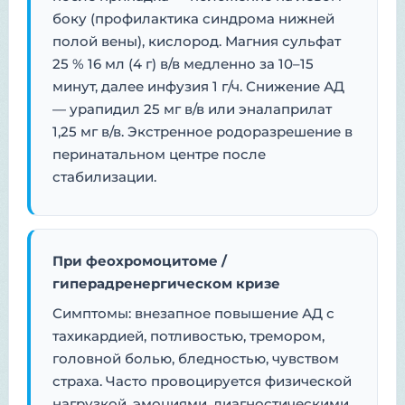
боку (профилактика синдрома нижней
полой вены), кислород. Магния сульфат
25 % 16 мл (4 г) в/в медленно за 10–15
минут, далее инфузия 1 г/ч. Снижение АД
— урапидил 25 мг в/в или эналаприлат
1,25 мг в/в. Экстренное родоразрешение в
перинатальном центре после
стабилизации.
При феохромоцитоме /
гиперадренергическом кризе
Симптомы: внезапное повышение АД с
тахикардией, потливостью, тремором,
головной болью, бледностью, чувством
страха. Часто провоцируется физической
нагрузкой, эмоциями, диагностическими