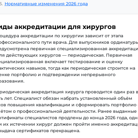
5.
Нормативные изменения 2026 года
иды аккредитации для хирургов
оцедура аккредитации по хирургии зависит от этапа
офессионального пути врача. Для выпускников ординатур
едусмотрена первичная специализированная аккредитаци
для действующих хирургов — периодическая. Первичная
ециализированная включает тестирование и оценку
актических навыков, тогда как периодическая строится на
енке портфолио и подтверждении непрерывного
разования.
риодическая аккредитация хирурга проводится один раз 
ть лет. Специалист обязан набрать установленный объём
сов повышения квалификации и сформировать портфолио 
чётом о профессиональной деятельности. Ранее выданные
ртификаты специалистов продлены до конца 2026 года, одн
и их истечении хирург должен пройти именно аккредита
выдача сертификатов прекращена.