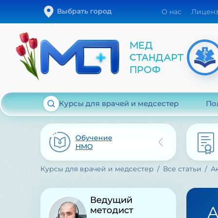
Выбрать город
О нас
Лицен
Курсы для врачей и медсестер
По
Обучение
НМО
Курсы для врачей и медсестер
Все статьи
А
Ведущий
А
методист