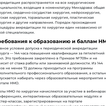
кредитация распространяется на все хирургические
ециальности, входящие в номенклатуру Минздрава: общая
рургия, сердечно-сосудистая хирургия, нейрохирургия,
тская хирургия, торакальная хирургия, пластическая
рургия и другие направления. Порядок прохождения
оцедуры аккредитации по хирургии един независимо от
кой специализации.
ребования к образованию и баллам Н
авное условие допуска к периодической аккредитации
рурга — 144 часа повышения квалификации за пятилетний
кл. Это требование закреплено в Приказе №709н и не
висит от стажа работы или занимаемой должности. Из 144
сов не менее 72 должны приходиться на программы
полнительного профессионального образования, а осталь
пускается набирать через образовательные мероприятия 
ртале НМО.
ллы НМО по хирургии начисляются за участие в вебинарах
нференциях, интерактивных образовательных модулях и
стер-классах, зарегистрированных на портале