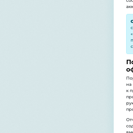
со
ак
с
«
п
с
П
о
По
на
к 
пр
ру
пр
От
со
вм