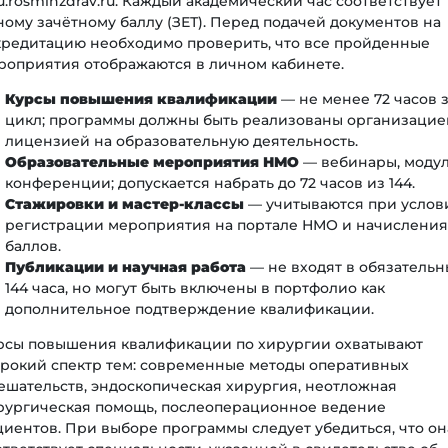
u.rosminzdrav.ru. Каждый академический час соответствует
ному зачётному баллу (ЗЕТ). Перед подачей документов на
кредитацию необходимо проверить, что все пройденные
роприятия отображаются в личном кабинете.
Курсы повышения квалификации
— не менее 72 часов 
цикл; программы должны быть реализованы организацие
лицензией на образовательную деятельность.
Образовательные мероприятия НМО
— вебинары, модул
конференции; допускается набрать до 72 часов из 144.
Стажировки и мастер-классы
— учитываются при услов
регистрации мероприятия на портале НМО и начисления
баллов.
Публикации и научная работа
— не входят в обязательн
144 часа, но могут быть включены в портфолио как
дополнительное подтверждение квалификации.
рсы повышения квалификации по хирургии охватывают
рокий спектр тем: современные методы оперативных
ешательств, эндоскопическая хирургия, неотложная
рургическая помощь, послеоперационное ведение
циентов. При выборе программы следует убедиться, что он