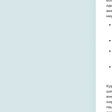
ed
од
ак
ме
Ку
ши
вм
хи
па