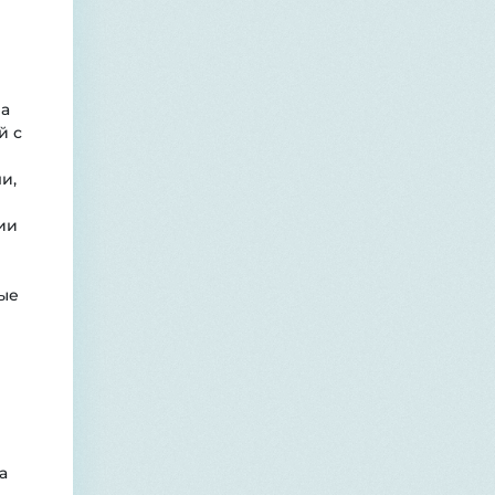
за
й с
и,
ии
ые
а