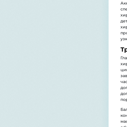
Ак
сп
хи
де
хи
пр
уз
Т
Гл
хи
ци
за
ча
до
до
по
Ба
ко
ма