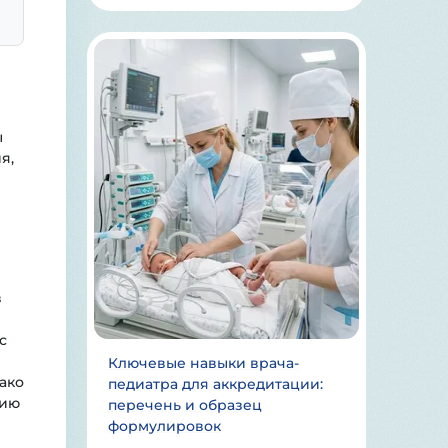
ы
я,
в
с
Ключевые навыки врача-
ако
педиатра для аккредитации:
цию
перечень и образец
формулировок