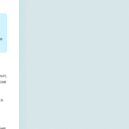
ся
нт,
ске
 о
 не