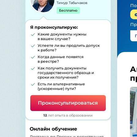
Тимур Табычаков
По
Бесплатно
Пр
Я проконсультирую:
Какие документы нужны
в вашем случае?
Успеете ли вы продлить допуск
к работе?
Когда данные появятся
в реестре?
А
Как получить документы
государственного образца и
п
сроки их получения?
Есть ли альтернативные
(ускоренные) пути?
Проконсультироваться
12
лет опыта в образовании
Онлайн обучение
Доставка по России и регистрация