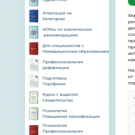
Аттестация на 
Хи
Категорию
ре
де
ИОМы по клиническим 
со
 рекомендациям
пр
Для специалистов с 
пр
Немедицинским образованием
ак
каж
Профессиональная
деформация
Ни
от
Подготовка
по
Портфолио
Курсы с выдачей
Свидетельства
Психология 
Повышение квалификации
Психология 
Профессиональная 