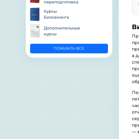
переподготовка
Курсы 
Биохакинга
В
Дополнительные
курсы
Пр
пр
ПОКАЗАТЬ ВСЕ
пр
а 
сп
пр
оц
об
Пе
пя
ча
от
се
пр
— 