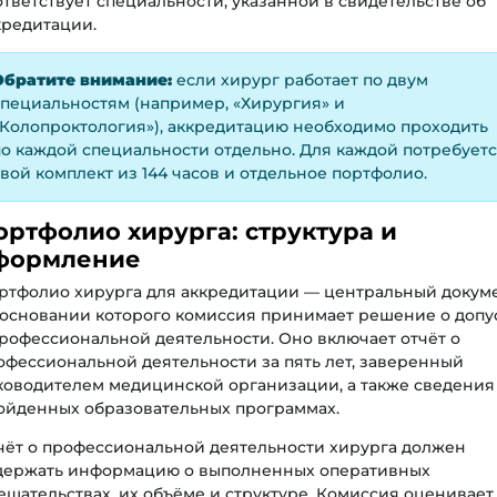
ответствует специальности, указанной в свидетельстве об
кредитации.
Обратите внимание:
если хирург работает по двум
пециальностям (например, «Хирургия» и
Колопроктология»), аккредитацию необходимо проходить
о каждой специальности отдельно. Для каждой потребует
вой комплект из 144 часов и отдельное портфолио.
ортфолио хирурга: структура и
формление
ртфолио хирурга для аккредитации — центральный докуме
 основании которого комиссия принимает решение о допу
профессиональной деятельности. Оно включает отчёт о
офессиональной деятельности за пять лет, заверенный
ководителем медицинской организации, а также сведения
ойденных образовательных программах.
чёт о профессиональной деятельности хирурга должен
держать информацию о выполненных оперативных
ешательствах, их объёме и структуре. Комиссия оценивает