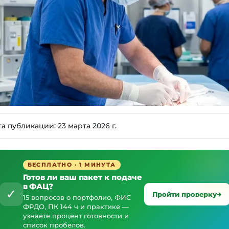
та публикации:
23 марта 2026 г.
БЕСПЛАТНО · 1 МИНУТА
Готов ли ваш пакет к подаче
в ФАЦ?
✓
Пройти проверку
15 вопросов о портфолио, ФИС
ФРДО, ПК 144 ч и практике —
узнаете процент готовности и
список пробелов.