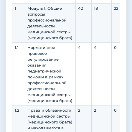
1
Модуль 1. Общие
42
18
22
1
вопросы
профессиональной
деятельности
медицинской сестры
(медицинского брата)
1.1
Нормативное
4
4
0
правовое
регулирование
оказания
педиатрической
помощи в рамках
профессиональной
деятельности
медицинской сестры
(медицинского брата)
1.2
Права и обязанности
2
2
0
медицинской сестры
(медицинского брата)
и находящегося в