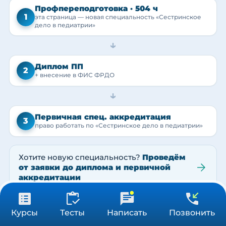
Профпереподготовка · 504 ч
1
эта страница — новая специальность «Сестринское
дело в педиатрии»
→
Диплом ПП
2
+ внесение в ФИС ФРДО
→
Первичная спец. аккредитация
3
право работать по «Сестринское дело в педиатрии»
Хотите новую специальность?
Проведём
от заявки до диплома и первичной
аккредитации
24 900 ₽
Получить консультацию
Лицензия и аккредитация
Курсы
Тесты
Написать
Позвонить
504 ч