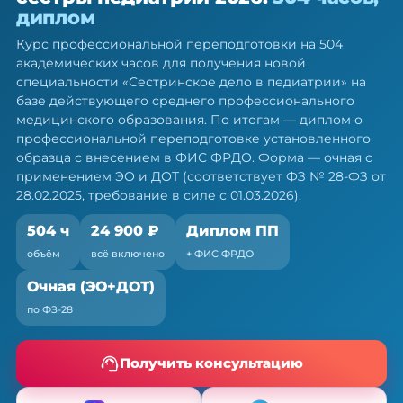
сестры педиатрии — ПП, 504 ч
диплом
Диплом о профессиональной переподготовке.
Курс профессиональной переподготовки на 504
Очная форма с ЭО и ДОТ, без отрыва от работы
академических часов для получения новой
специальности «Сестринское дело в педиатрии» на
базе действующего среднего профессионального
медицинского образования. По итогам — диплом о
профессиональной переподготовке установленного
образца с внесением в ФИС ФРДО. Форма — очная с
применением ЭО и ДОТ (соответствует ФЗ № 28-ФЗ от
28.02.2025, требование в силе с 01.03.2026).
504 ч
24 900 ₽
Диплом ПП
объём
всё включено
+ ФИС ФРДО
Очная (ЭО+ДОТ)
по ФЗ-28
Получить консультацию