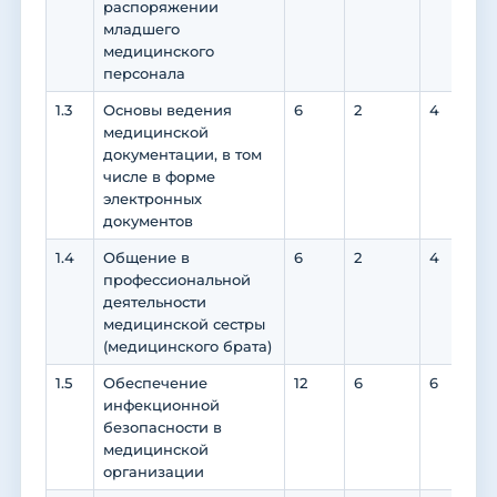
распоряжении
младшего
медицинского
персонала
1.3
Основы ведения
6
2
4
медицинской
документации, в том
числе в форме
электронных
документов
1.4
Общение в
6
2
4
профессиональной
деятельности
медицинской сестры
(медицинского брата)
1.5
Обеспечение
12
6
6
инфекционной
безопасности в
медицинской
организации