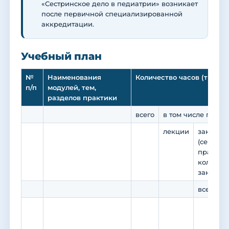
«Сестринское дело в педиатрии» возникает
после первичной специализированной
аккредитации.
Учебный план
№
Наименования
Количество часов (трудо
п/п
модулей, тем,
разделов практики
всего
в том числе по ви
лекции
занятия
(семинар
практик
коллокв
занятия)
всего