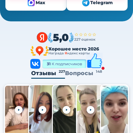
Max
Telegram
5,0
227 оценок
Хорошее место 2026
Награда
Я
ндекс карты
227
148
Отзывы
Вопросы