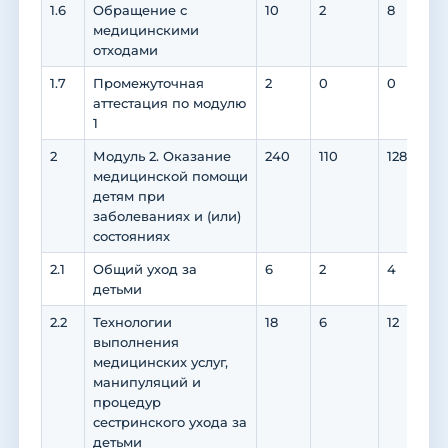
1.6
Обращение с
10
2
8
медицинскими
отходами
1.7
Промежуточная
2
0
0
аттестация по модулю
1
2
Модуль 2. Оказание
240
110
128
1
медицинской помощи
детям при
заболеваниях и (или)
состояниях
2.1
Общий уход за
6
2
4
детьми
2.2
Технологии
18
6
12
выполнения
медицинских услуг,
манипуляций и
процедур
сестринского ухода за
детьми