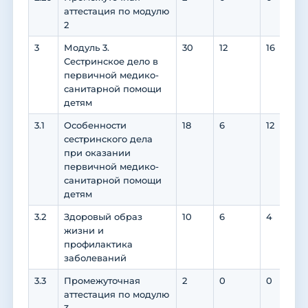
аттестация по модулю
2
3
Модуль 3.
30
12
16
1
Сестринское дело в
первичной медико-
санитарной помощи
детям
3.1
Особенности
18
6
12
1
сестринского дела
при оказании
первичной медико-
санитарной помощи
детям
3.2
Здоровый образ
10
6
4
жизни и
профилактика
заболеваний
3.3
Промежуточная
2
0
0
аттестация по модулю