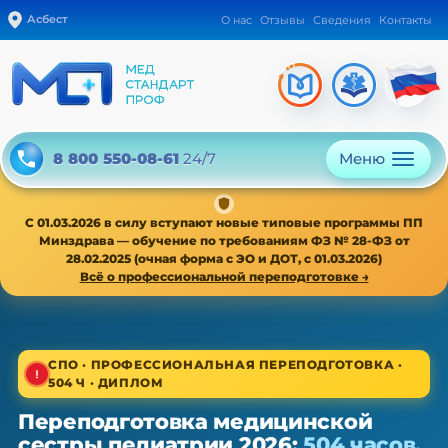
Асбест
О нас
Отзывы
Сведения
Контакты
Меню
8 800 550-08-61
24/7
С 01.03.2026 в силу вступают новые типовые программы ПП
Минздрава — обучение по требованиям ФЗ № 28-ФЗ от
28.02.2025 (очная форма с ЭО и ДОТ, с 01.03.2026)
Всё о профессиональной переподготовке →
1/4
СПО · ПРОФЕССИОНАЛЬНАЯ ПЕРЕПОДГОТОВКА ·
504 Ч · ДИПЛОМ
СПО · новая типовая программа ПП с 01.03.2026
Переподготовка медицинской
Переподготовка медицинской
сестры педиатрии 2026:
504 часов,