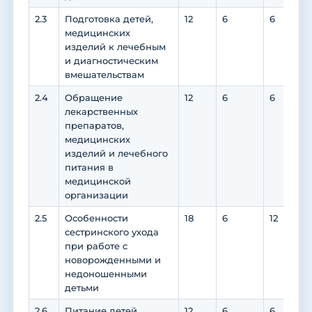
2.3
Подготовка детей,
12
6
6
медицинских
изделий к лечебным
и диагностическим
вмешательствам
2.4
Обращение
12
6
6
лекарственных
препаратов,
медицинских
изделий и лечебного
питания в
медицинской
организации
2.5
Особенности
18
6
12
1
сестринского ухода
при работе с
новорожденными и
недоношенными
детьми
2.6
Питание детей
12
6
6