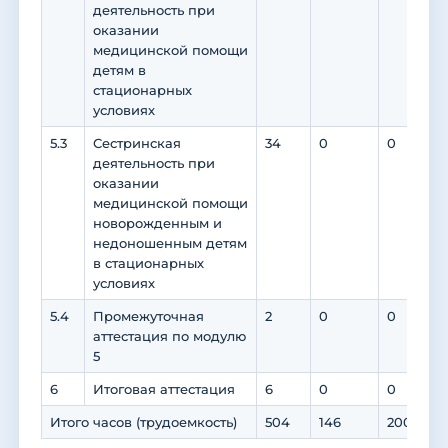
деятельность при
оказании
медицинской помощи
детям в
стационарных
условиях
5.3
Сестринская
34
0
0
деятельность при
оказании
медицинской помощи
новорожденным и
недоношенным детям
в стационарных
условиях
5.4
Промежуточная
2
0
0
аттестация по модулю
5
6
Итоговая аттестация
6
0
0
Итого часов (трудоемкость)
504
146
200
1