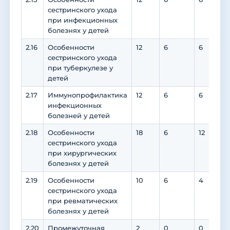
сестринского ухода
при инфекционных
болезнях у детей
2.16
Особенности
12
6
6
сестринского ухода
при туберкулезе у
детей
2.17
Иммунопрофилактика
12
6
6
инфекционных
болезней у детей
2.18
Особенности
18
6
12
1
сестринского ухода
при хирургических
болезнях у детей
2.19
Особенности
10
6
4
сестринского ухода
при ревматических
болезнях у детей
2.20
Промежуточная
2
0
0