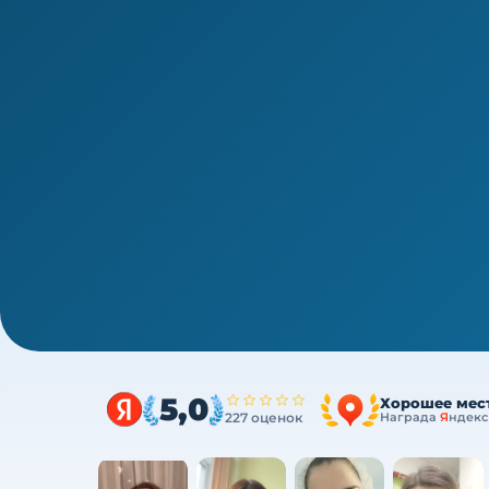
1/4
СПО · периодическая аккредитация · 1 раз в 5 лет
Аккредитация медицинских се
144 ч ПК за один курс
Один курс закрывает весь минимум портфол
ФЗ
5,0
Хорошее мес
227 оценок
Награда
Я
ндекс