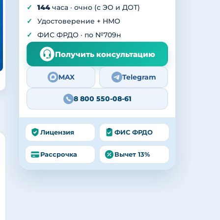
144
часа · очно (с ЭО и ДОТ)
Удостоверение + НМО
ФИС ФРДО · по №709н
Получить консультацию
MAX
Telegram
8 800 550-08-61
Лицензия
ФИС ФРДО
Рассрочка
Вычет 13%