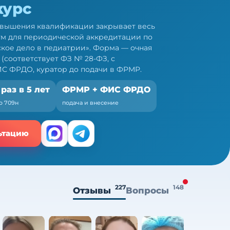
курс
овышения квалификации закрывает весь
м для периодической аккредитации по
кое дело в педиатрии». Форма — очная
(соответствует ФЗ № 28-ФЗ, с
ФИС ФРДО, куратор до подачи в ФРМР.
 раз в 5 лет
ФРМР + ФИС ФРДО
о 709н
подача и внесение
ьтацию
227
148
Отзывы
Вопросы