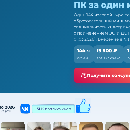
ПК за один 
Один 144-часовой курс п
образовательный миниму
специальности «Сестринс
с применением ЭО и ДОТ 
01.03.2026). Внесение в 
144 ч
19 500 ₽
1
стёр педиатрии:
объём
всё включено
п
ио — по 709н и ФЗ № 28-
Получить консул
то 2026
 карты