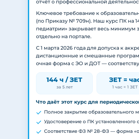
отчёт о профессиональной деятельнос
Ключевое требование к образователь
(по Приказу № 709н). Наш курс ПК на 
педиатрии» закрывает весь минимум 
отдельно на портале.
С 1 марта 2026 года для допуска к ак
дистанционные и смешанные программы
очная форма с ЭО и ДОТ — соответств
144 ч / ЗЕТ
ЗЕТ = ча
за 5 лет
1 час = 1 ЗЕТ
Что даёт этот курс для периодическ
Полное закрытие образовательного ми
Удостоверение о ПК установленного 
Соответствие ФЗ № 28-ФЗ — форма «о