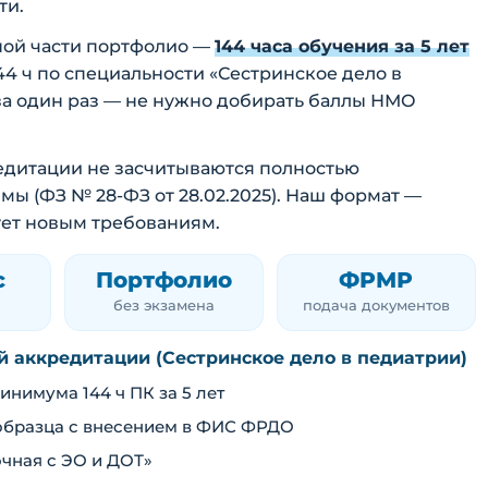
ти.
ной части портфолио —
144 часа обучения за 5 лет
144 ч по специальности «Сестринское дело в
за один раз — не нужно добирать баллы НМО
кредитации не засчитываются полностью
 (ФЗ № 28-ФЗ от 28.02.2025). Наш формат —
ует новым требованиям.
с
Портфолио
ФРМР
без экзамена
подача документов
ой аккредитации (Сестринское дело в педиатрии)
нимума 144 ч ПК за 5 лет
образца с внесением в ФИС ФРДО
чная с ЭО и ДОТ»