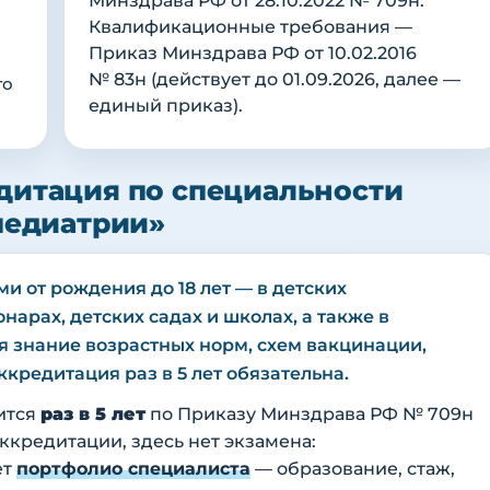
Минздрава РФ от 28.10.2022 № 709н.
Квалификационные требования —
Приказ Минздрава РФ от 10.02.2016
№ 83н (действует до 01.09.2026, далее —
го
единый приказ).
дитация по специальности
педиатрии»
и от рождения до 18 лет — в детских
арах, детских садах и школах, а также в
я знание возрастных норм, схем вакцинации,
кредитация раз в 5 лет обязательна.
ится
раз в 5 лет
по Приказу Минздрава РФ № 709н
 аккредитации, здесь нет экзамена:
ет
портфолио специалиста
— образование, стаж,