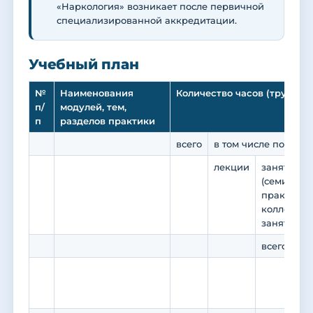
«Наркология» возникает после первичной
специализированной аккредитации.
Учебный план
№
Наименования
Количество часов (трудоем
п/
модулей, тем,
п
разделов практики
всего
в том числе по вид
лекции
занятия с
(семинары
практикум
коллоквиу
занятия)
всего
в 
пр
по