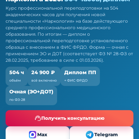
нарколога — ПП, 504 ч
Курс профессиональной переподготовки на 504
Диплом о профессиональной переподготовке.
академических часов для получения новой
Очная форма с ЭО и ДОТ, без отрыва от работы
специальности «Наркология» на базе действующего
среднего профессионального медицинского
образования. По итогам — диплом о
профессиональной переподготовке установленного
образца с внесением в ФИС ФРДО. Форма — очная с
применением ЭО и ДОТ (соответствует ФЗ № 28-ФЗ от
28.02.2025, требование в силе с 01.03.2026).
504 ч
24 900 ₽
Диплом ПП
объём
всё включено
+ ФИС ФРДО
Очная (ЭО+ДОТ)
по ФЗ-28
Получить консультацию
Max
Telegram