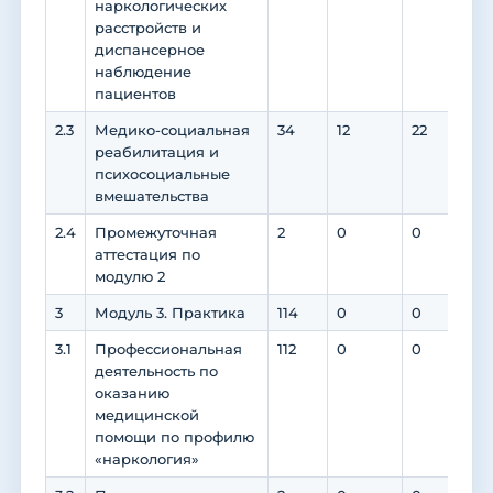
наркологических
расстройств и
диспансерное
наблюдение
пациентов
2.3
Медико-социальная
34
12
22
22
реабилитация и
психосоциальные
вмешательства
2.4
Промежуточная
2
0
0
0
аттестация по
модулю 2
3
Модуль 3. Практика
114
0
0
0
3.1
Профессиональная
112
0
0
0
деятельность по
оказанию
медицинской
помощи по профилю
«наркология»