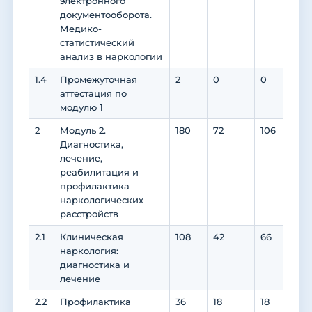
электронного
документооборота.
Медико-
статистический
анализ в наркологии
1.4
Промежуточная
2
0
0
0
аттестация по
модулю 1
2
Модуль 2.
180
72
106
10
Диагностика,
лечение,
реабилитация и
профилактика
наркологических
расстройств
2.1
Клиническая
108
42
66
66
наркология:
диагностика и
лечение
2.2
Профилактика
36
18
18
18