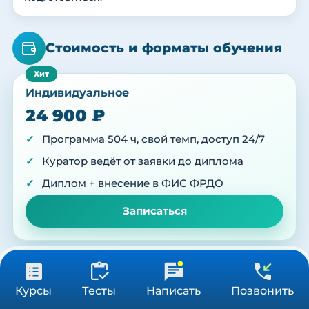
Стоимость и форматы обучения
Индивидуальное
24 900 ₽
Программа 504 ч, свой темп, доступ 24/7
Куратор ведёт от заявки до диплома
Диплом + внесение в ФИС ФРДО
Записаться
Групповое (от 3 врачей)
24 900 ₽
Получить консультацию
По запросу
Курсы
Тесты
Написать
Позвонить
504 ч