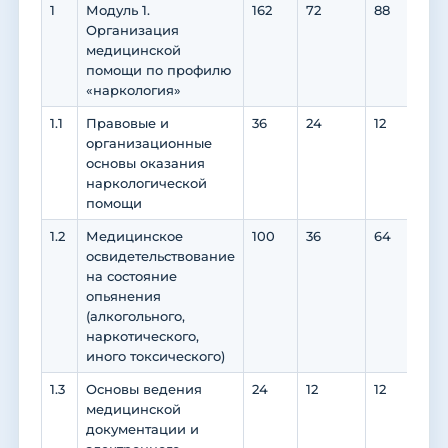
1
Модуль 1.
162
72
88
88
Организация
медицинской
помощи по профилю
«наркология»
1.1
Правовые и
36
24
12
12
организационные
основы оказания
наркологической
помощи
1.2
Медицинское
100
36
64
64
освидетельствование
на состояние
опьянения
(алкогольного,
наркотического,
иного токсического)
1.3
Основы ведения
24
12
12
12
медицинской
документации и