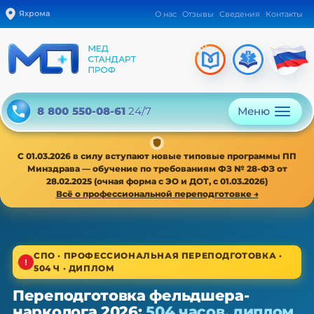
Яхрома
О нас
Отзывы
Сведения
Контакты
Меню
8 800 550-08-61
24/7
С 01.03.2026 в силу вступают новые типовые программы ПП
Минздрава — обучение по требованиям ФЗ № 28-ФЗ от
28.02.2025 (очная форма с ЭО и ДОТ, с 01.03.2026)
Всё о профессиональной переподготовке →
1/4
СПО · ПРОФЕССИОНАЛЬНАЯ ПЕРЕПОДГОТОВКА ·
504 Ч · ДИПЛОМ
СПО · новая типовая программа ПП с 01.03.2026
Переподготовка фельдшера-
Переподготовка фельдшера-
нарколога 2026:
504 часов, диплом