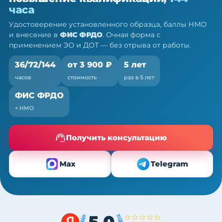
ПК, 36/72/144 ч
часа
Очно (практика) + теория онлайн, без отрыва от
Удостоверение установленного образца, баллы НМО
работы
и внесение в
ФИС ФРДО
. Очная форма с
применением ЭО и ДОТ — без отрыва от работы.
36/72/144
от 3 900 ₽
5 лет
часов
стоимость
раз в 5 лет
ФИС ФРДО
+ НМО
Получить консультацию
Max
Telegram
5,0