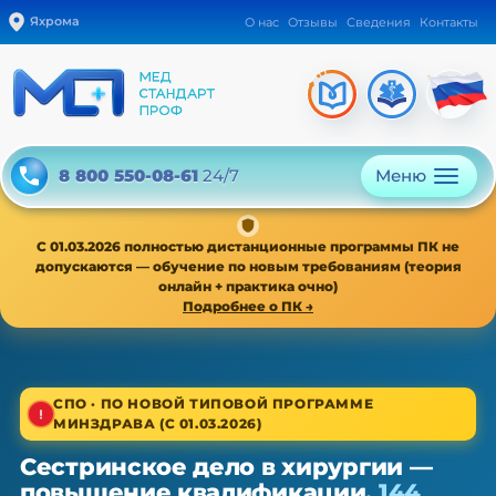
Яхрома
О нас
Отзывы
Сведения
Контакты
Меню
8 800 550-08-61
24/7
С 01.03.2026 полностью дистанционные программы ПК не
допускаются — обучение по новым требованиям (теория
онлайн + практика очно)
Подробнее о ПК →
1/4
СПО · ПО НОВОЙ ТИПОВОЙ ПРОГРАММЕ
МИНЗДРАВА (С 01.03.2026)
Среднее звено · новая типовая программа
Сестринское дело в хирургии —
Сестринское дело в хирургии —
повышение квалификации,
144