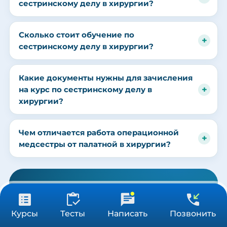
сестринскому делу в хирургии?
Сколько стоит обучение по
сестринскому делу в хирургии?
Какие документы нужны для зачисления
на курс по сестринскому делу в
хирургии?
Чем отличается работа операционной
медсестры от палатной в хирургии?
Оставьте заявку
Оставьте заявку на курс «Сестринское
от 3 900 ₽
Получить консультацию
Курсы
Тесты
Написать
Позвонить
36/72/144 ч
дело в хирургии» — перезвоним, ответим