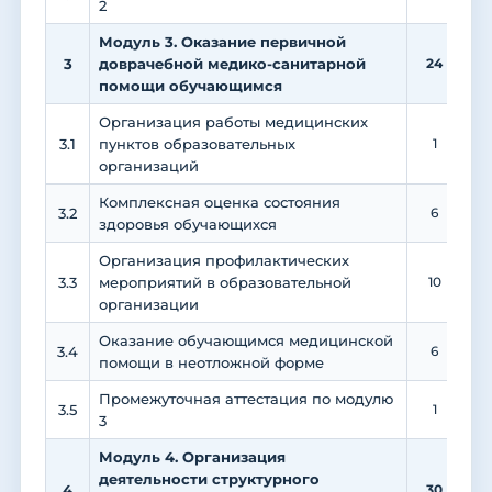
2
Модуль 3. Оказание первичной
3
доврачебной медико-санитарной
24
помощи обучающимся
Организация работы медицинских
3.1
пунктов образовательных
1
1
организаций
Комплексная оценка состояния
3.2
6
здоровья обучающихся
Организация профилактических
3.3
мероприятий в образовательной
10
организации
Оказание обучающимся медицинской
3.4
6
помощи в неотложной форме
Промежуточная аттестация по модулю
3.5
1
3
Модуль 4. Организация
деятельности структурного
4
30