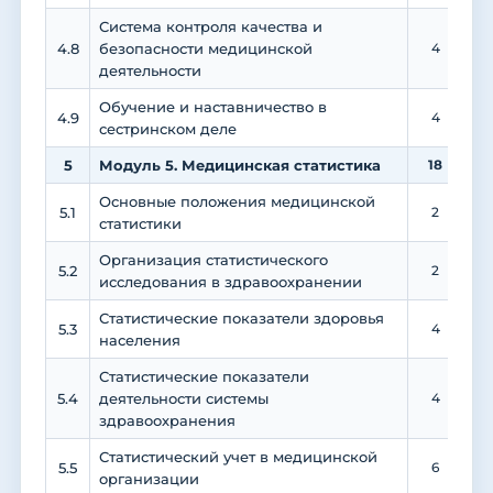
Система контроля качества и
4.8
безопасности медицинской
4
деятельности
Обучение и наставничество в
4.9
4
сестринском деле
5
Модуль 5. Медицинская статистика
18
Основные положения медицинской
5.1
2
статистики
Организация статистического
5.2
2
исследования в здравоохранении
Статистические показатели здоровья
5.3
4
населения
Статистические показатели
5.4
деятельности системы
4
здравоохранения
Статистический учет в медицинской
5.5
6
организации