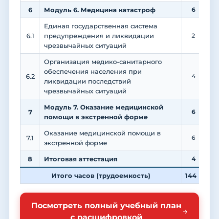
6
Модуль 6. Медицина катастроф
6
Единая государственная система
6.1
предупреждения и ликвидации
2
чрезвычайных ситуаций
Организация медико-санитарного
обеспечения населения при
6.2
4
ликвидации последствий
чрезвычайных ситуаций
Модуль 7. Оказание медицинской
7
6
помощи в экстренной форме
Оказание медицинской помощи в
7.1
6
экстренной форме
8
Итоговая аттестация
4
Итого часов (трудоемкость)
144
4
Посмотреть полный учебный план
с расшифровкой