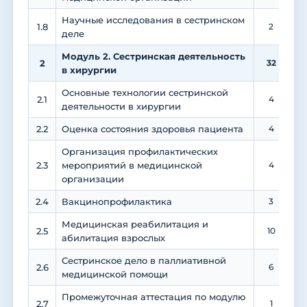
Научные исследования в сестринском
1.8
2
деле
Модуль 2. Сестринская деятельность
2
32
в хирургии
Основные технологии сестринской
2.1
4
деятельности в хирургии
2.2
Оценка состояния здоровья пациента
4
Организация профилактических
2.3
мероприятий в медицинской
4
организации
2.4
Вакцинопрофилактика
3
1
Медицинская реабилитация и
2.5
10
абилитация взрослых
Сестринское дело в паллиативной
2.6
6
медицинской помощи
Промежуточная аттестация по модулю
2.7
1