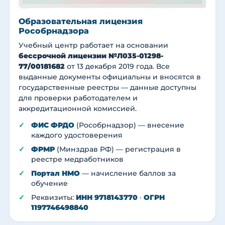
Образовательная лицензия
Рособрнадзора
Учебный центр работает на основании
бессрочной лицензии №Л035-01298-
77/00181682
от 13 декабря 2019 года. Все
выданные документы официальны и вносятся в
государственные реестры — данные доступны
для проверки работодателем и
аккредитационной комиссией.
ФИС ФРДО
(Рособрнадзор) — внесение
каждого удостоверения
ФРМР
(Минздрав РФ) — регистрация в
реестре медработников
Портал НМО
— начисление баллов за
обучение
Реквизиты:
ИНН 9718143770
·
ОГРН
1197746498840