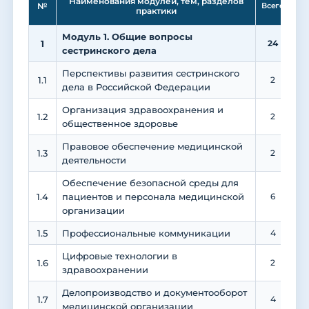
Наименования модулей, тем, разделов
№
Всего
практики
Модуль 1. Общие вопросы
1
24
1
сестринского дела
Перспективы развития сестринского
1.1
2
дела в Российской Федерации
Организация здравоохранения и
1.2
2
общественное здоровье
Правовое обеспечение медицинской
1.3
2
деятельности
Обеспечение безопасной среды для
1.4
пациентов и персонала медицинской
6
организации
1.5
Профессиональные коммуникации
4
Цифровые технологии в
1.6
2
здравоохранении
Делопроизводство и документооборот
1.7
4
медицинской организации