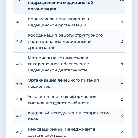
подразделения медицинской
организации
Бережливое производство в
4.1
4
медицинской организации
Координация работы структурного
4.2
подразделения медицинской
2
организации
Материально-техническое и
4.3
лекарственное обеспечение
4
медицинской деятельности
Организация лечебного питания
4.4
4
пациентов
Условия и порядок оформления
4.5
2
листков нетрудоспособности
Кадровый менеджмент в сестринском
4.6
4
деле
Инновационный менеджмент в
4.7
2
сестринском деле