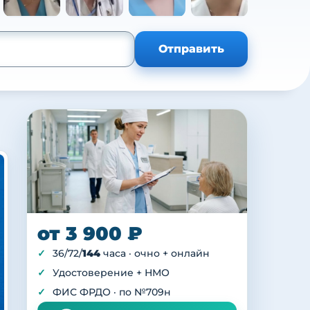
+105
Отправить
от 3 900 ₽
36/72/
144
часа · очно + онлайн
Удостоверение + НМО
ФИС ФРДО · по №709н