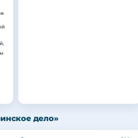
ов
ой
й,
им
ринское дело»