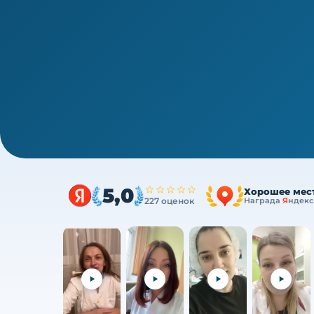
1/4
Среднее звено · новая типовая программа
Сестринское дело — ПК, 36/72/1
Очно (практика) + теория онлайн, без отрыв
5,0
Хорошее мес
227 оценок
Награда
Я
ндекс