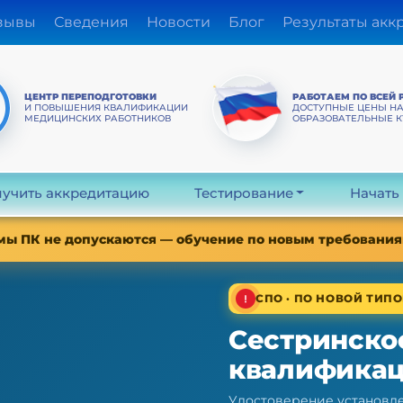
зывы
Сведения
Новости
Блог
Результаты акк
ЦЕНТР ПЕРЕПОДГОТОВКИ
РАБОТАЕМ ПО ВСЕЙ 
И ПОВЫШЕНИЯ КВАЛИФИКАЦИИ
ДОСТУПНЫЕ ЦЕНЫ Н
МЕДИЦИНСКИХ РАБОТНИКОВ
ОБРАЗОВАТЕЛЬНЫЕ 
учить аккредитацию
Тестирование
Начать
мы ПК не допускаются — обучение по новым требованиям
СПО · ПО НОВОЙ ТИПО
Сестринско
квалифика
Удостоверение установле