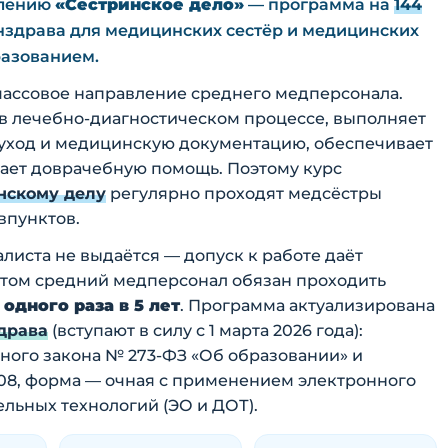
влению
«Сестринское дело»
— программа на
144
здрава для медицинских сестёр и медицинских
разованием.
массовое направление среднего медперсонала.
 в лечебно-диагностическом процессе, выполняет
 уход и медицинскую документацию, обеспечивает
ает доврачебную помощь. Поэтому курс
нскому делу
регулярно проходят медсёстры
впунктов.
алиста не выдаётся — допуск к работе даёт
этом средний медперсонал обязан проходить
дного раза в 5 лет
. Программа актуализирована
драва
(вступают в силу с 1 марта 2026 года):
льного закона № 273-ФЗ «Об образовании» и
08, форма — очная с применением электронного
льных технологий (ЭО и ДОТ).