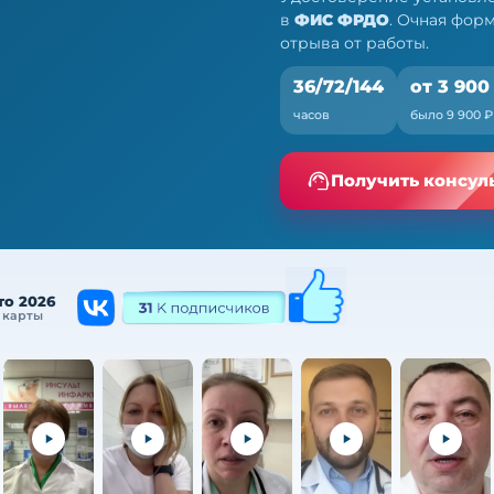
в
ФИС ФРДО
. Очная фор
отрыва от работы.
36/72/144
от 3 900
часов
было 9 900 ₽
44 ч
Получить консул
а от работы
то 2026
 карты