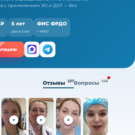
ма с применением ЭО и ДОТ — без
 ₽
5 лет
ФИС ФРДО
раз в 5 лет
+ НМО
ьтацию
227
148
Отзывы
Вопросы