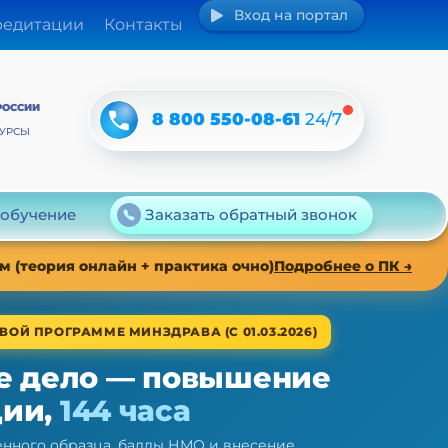
Вход на портал
редитации
Контакты
РОССИИ
8 800 550-08-61
24/7
А
КУРСЫ
 обучение
Заказать обратный звонок
 (теория онлайн + практика очно)
Подробнее о ПК →
ВОЙ ПРОГРАММЕ МИНЗДРАВА (С 01.03.2026)
е дело — повышение
ции,
144 часа
нного образца, баллы НМО и внесение