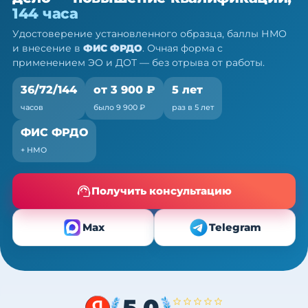
дело — ПК, 36/72/144 ч
144 часа
Очно (практика) + теория онлайн, без отрыва от
Удостоверение установленного образца, баллы НМО
работы
и внесение в
ФИС ФРДО
. Очная форма с
применением ЭО и ДОТ — без отрыва от работы.
36/72/144
от 3 900 ₽
5 лет
часов
было 9 900 ₽
раз в 5 лет
ФИС ФРДО
+ НМО
Получить консультацию
Max
Telegram
5,0