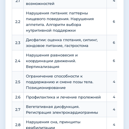
2.1
4
возможностей
Нарушения питания: паттерны
пищевого поведения. Нарушения
2.2
6
аппетита. Алгоритм выбора
нутритивной поддержки
Дисфагии: оценка глотания, сипинг,
2.3
6
зондовое питание, гастростома
Нарушения равновесия и
2.4
координации движений.
6
Вертикализация
Ограничение способности к
2.5
поддержанию и смене позы тела.
4
Позиционирование
2.6
Профилактика и лечение пролежней
4
Вегетативная дисфункция.
2.7
4
Регистрация электрокардиограммы
Нарушения сна, принципы
2.8
4
реабилитации