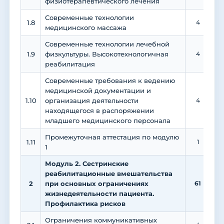
физиотерапевтического лечения
Современные технологии
1.8
4
медицинского массажа
Современные технологии лечебной
1.9
физкультуры. Высокотехнологичная
4
реабилитация
Современные требования к ведению
медицинской документации и
1.10
организация деятельности
4
находящегося в распоряжении
младшего медицинского персонала
Промежуточная аттестация по модулю
1.11
1
1
Модуль 2. Сестринские
реабилитационные вмешательства
2
при основных ограничениях
61
3
жизнедеятельности пациента.
Профилактика рисков
Ограничения коммуникативных