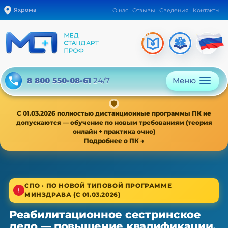
Яхрома
О нас
Отзывы
Сведения
Контакты
Меню
8 800 550-08-61
24/7
С 01.03.2026 полностью дистанционные программы ПК не
допускаются — обучение по новым требованиям (теория
онлайн + практика очно)
Подробнее о ПК →
1/4
СПО · ПО НОВОЙ ТИПОВОЙ ПРОГРАММЕ
МИНЗДРАВА (С 01.03.2026)
Среднее звено · новая типовая программа
Реабилитационное сестринское
Реабилитационное сестринское
дело — повышение квалификации,