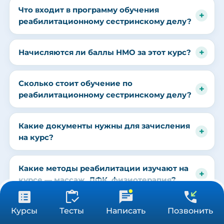
Что входит в программу обучения
реабилитационному сестринскому делу?
Начисляются ли баллы НМО за этот курс?
Сколько стоит обучение по
реабилитационному сестринскому делу?
Какие документы нужны для зачисления
на курс?
Какие методы реабилитации изучают на
курсе — массаж, ЛФК, физиотерапия?
от 3 900 ₽
Получить консультацию
Курсы
Тесты
Написать
Позвонить
Нужно ли удостоверение о
36/72/144 ч
реабилитационном сестринском деле