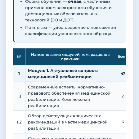
Форма обучения —
очная
, с частичным
применением электронного обучения и
дистанционных образовательных
технологий (ЭО и ДОТ).
По итогам — удостоверение о повышении
квалификации установленного образца.
Ле
Наименования модулей, тем, разделов
№
Всего
практики
Модуль 1. Актуальные вопросы
1
47
2
медицинской реабилитации
Современные аспекты нормативно-
правового обеспечения медицинской
1.1
2
реабилитации. Комплексная
реабилитация
Обзор действующих клинических
1.2
рекомендаций в части медицинской
6
реабилитации
Структура и принципы диагностики по