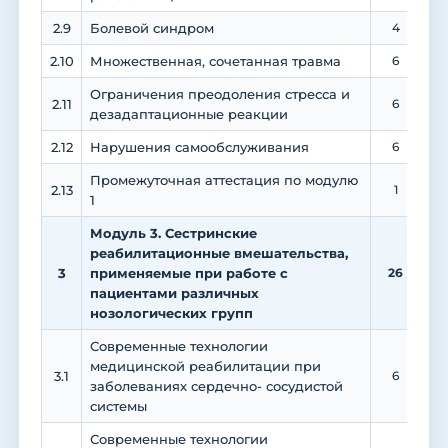
2.9
Болевой синдром
4
2.10
Множественная, сочетанная травма
6
Ограничения преодоления стресса и
2.11
6
дезадаптационные реакции
2.12
Нарушения самообслуживания
6
Промежуточная аттестация по модулю
2.13
1
1
Модуль 3. Сестринские
реабилитационные вмешательства,
3
применяемые при работе с
26
1
пациентами различных
нозологических групп
Современные технологии
медицинской реабилитации при
3.1
6
заболеваниях сердечно- сосудистой
системы
Современные технологии