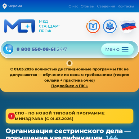
Яхрома
О нас
Отзывы
Сведения
Контакты
Меню
8 800 550-08-61
24/7
С 01.03.2026 полностью дистанционные программы ПК не
допускаются — обучение по новым требованиям (теория
онлайн + практика очно)
Подробнее о ПК →
1/4
СПО · ПО НОВОЙ ТИПОВОЙ ПРОГРАММЕ
МИНЗДРАВА (С 01.03.2026)
Среднее звено · новая типовая программа
Организация сестринского дела —
Организация сестринского дела
повышение квалификации,
144