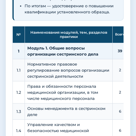
По итогам — удостоверение о повышении
квалификации установленного образца.
Ле
Наименования модулей, тем, разделов
№
Всего
практики
Модуль 1. Общие вопросы
1
39
1
организации сестринского дела
Нормативное правовое
1.1
регулирование вопросов организации
2
сестринской деятельности
Права и обязанности персонала
1.2
медицинской организации, в том
2
числе медицинского персонала
Основы менеджмента в сестринском
1.3
6
деле
Управление качеством и
1.4
безопасностью медицинской
6