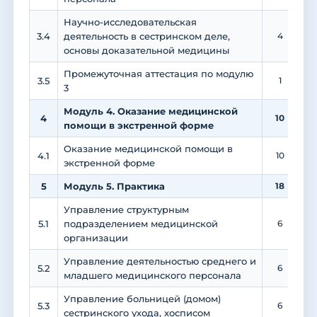
Научно-исследовательская
3.4
деятельность в сестринском деле,
4
основы доказательной медицины
Промежуточная аттестация по модулю
3.5
1
3
Модуль 4. Оказание медицинской
4
10
помощи в экстренной форме
Оказание медицинской помощи в
4.1
10
экстренной форме
5
Модуль 5. Практика
18
Управление структурным
5.1
подразделением медицинской
6
организации
Управление деятельностью среднего и
5.2
6
младшего медицинского персонала
Управление больницей (домом)
5.3
6
сестринского ухода, хосписом