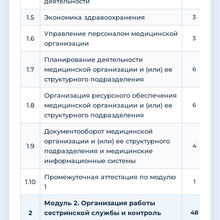
деятельности
1.5
Экономика здравоохранения
3
1
Управление персоналом медицинской
1.6
3
1
организации
Планирование деятельности
1.7
медицинской организации и (или) ее
6
структурного подразделения
Организация ресурсного обеспечения
1.8
медицинской организации и (или) ее
6
структурного подразделения
Документооборот медицинской
организации и (или) ее структурного
1.9
4
подразделения и медицинские
информационные системы
Промежуточная аттестация по модулю
1.10
1
1
Модуль 2. Организация работы
2
сестринской службы и контроль
48
1