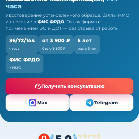
— ПК, 36/72/144 ч
часа
Очно (практика) + теория онлайн, без отрыва от
Удостоверение установленного образца, баллы НМО
работы
и внесение в
ФИС ФРДО
. Очная форма с
применением ЭО и ДОТ — без отрыва от работы.
36/72/144
от 3 900 ₽
5 лет
часов
было 9 900 ₽
раз в 5 лет
ФИС ФРДО
+ НМО
Получить консультацию
Max
Telegram
5,0