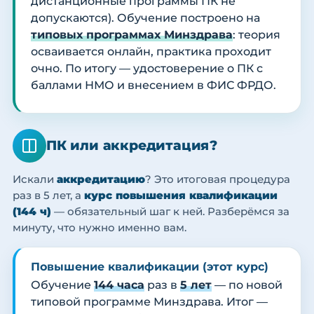
дистанционные программы ПК не
допускаются). Обучение построено на
типовых программах Минздрава
: теория
осваивается онлайн, практика проходит
очно. По итогу — удостоверение о ПК с
баллами НМО и внесением в ФИС ФРДО.
ПК или аккредитация?
Искали
аккредитацию
? Это итоговая процедура
раз в 5 лет, а
курс повышения квалификации
(144 ч)
— обязательный шаг к ней. Разберёмся за
минуту, что нужно именно вам.
Повышение квалификации (этот курс)
Обучение
144 часа
раз в
5 лет
— по новой
типовой программе Минздрава. Итог —