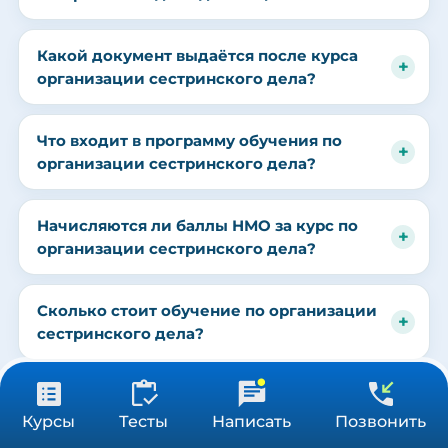
Какой документ выдаётся после курса
организации сестринского дела?
Что входит в программу обучения по
организации сестринского дела?
Начисляются ли баллы НМО за курс по
организации сестринского дела?
Сколько стоит обучение по организации
сестринского дела?
Какие документы нужны для зачисления
от 3 900 ₽
Получить консультацию
на курс?
Курсы
Тесты
Написать
Позвонить
36/72/144 ч