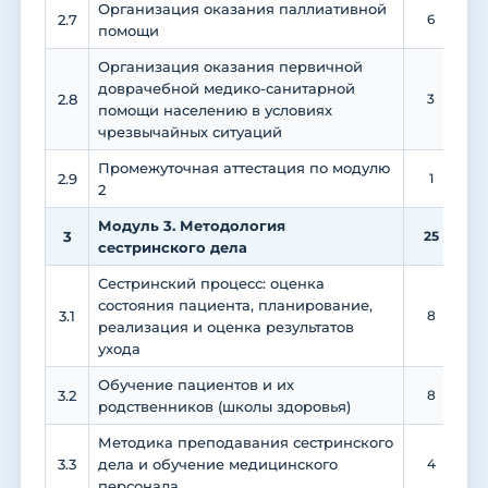
Организация оказания паллиативной
2.7
6
помощи
Организация оказания первичной
доврачебной медико-санитарной
2.8
3
1
помощи населению в условиях
чрезвычайных ситуаций
Промежуточная аттестация по модулю
2.9
1
2
Модуль 3. Методология
3
25
сестринского дела
Сестринский процесс: оценка
состояния пациента, планирование,
3.1
8
реализация и оценка результатов
ухода
Обучение пациентов и их
3.2
8
родственников (школы здоровья)
Методика преподавания сестринского
3.3
дела и обучение медицинского
4
персонала