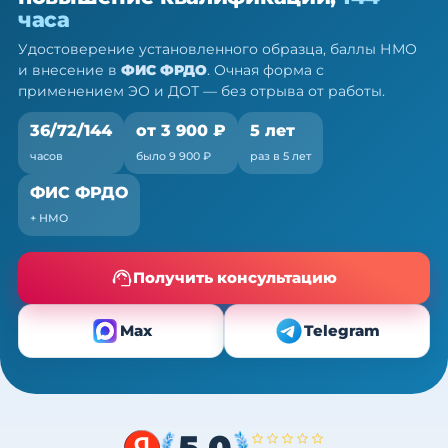
ПК, 36/72/144 ч
часа
Очно (практика) + теория онлайн, без отрыва от
Удостоверение установленного образца, баллы НМО
работы
и внесение в
ФИС ФРДО
. Очная форма с
применением ЭО и ДОТ — без отрыва от работы.
36/72/144
от 3 900 ₽
5 лет
часов
было 9 900 ₽
раз в 5 лет
ФИС ФРДО
+ НМО
Получить консультацию
Max
Telegram
5,0