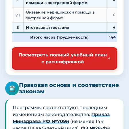
помощи в экстренной форме
Оказание медицинской помощи в
7.1
6
экстренной форме
8
Итоговая аттестация
4
Итого часов (трудоемкость)
144
4
Посмотреть полный учебный план
с расшифровкой
Правовая основа и соответствие
законам
Программы соответствуют последним
изменениям законодательства:
Приказ
Минздрава РФ №709н
(не менее 144
часов ПК за 5-летний цикл),
ФЗ №28-ФЗ