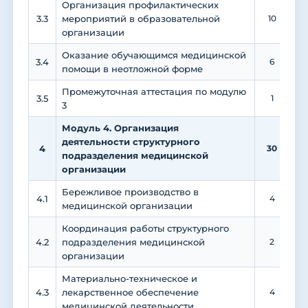
Организация профилактических
3.3
мероприятий в образовательной
10
организации
Оказание обучающимся медицинской
3.4
6
помощи в неотложной форме
Промежуточная аттестация по модулю
3.5
1
3
Модуль 4. Организация
деятельности структурного
4
30
подразделения медицинской
организации
Бережливое производство в
4.1
4
медицинской организации
Координация работы структурного
4.2
подразделения медицинской
2
организации
Материально-техническое и
4.3
лекарственное обеспечение
4
медицинской деятельности