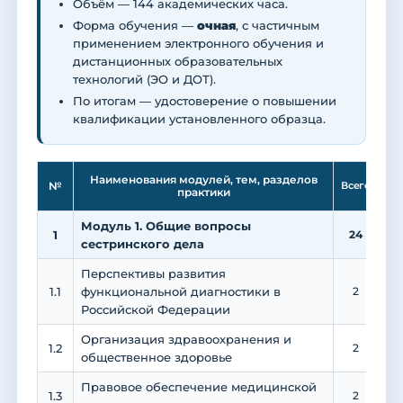
Объём — 144 академических часа.
Форма обучения —
очная
, с частичным
применением электронного обучения и
дистанционных образовательных
технологий (ЭО и ДОТ).
По итогам — удостоверение о повышении
квалификации установленного образца.
Ле
Наименования модулей, тем, разделов
№
Всего
практики
Модуль 1. Общие вопросы
1
24
1
сестринского дела
Перспективы развития
1.1
функциональной диагностики в
2
Российской Федерации
Организация здравоохранения и
1.2
2
общественное здоровье
Правовое обеспечение медицинской
1.3
2