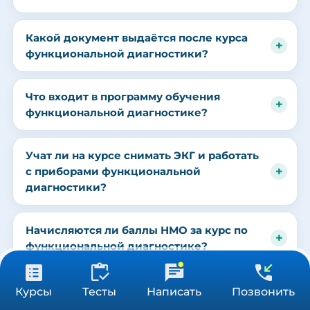
Какой документ выдаётся после курса
функциональной диагностики?
Что входит в программу обучения
функциональной диагностике?
Учат ли на курсе снимать ЭКГ и работать
с приборами функциональной
диагностики?
Начисляются ли баллы НМО за курс по
функциональной диагностике?
от 3 900 ₽
Получить консультацию
Сколько стоит обучение по
Курсы
Тесты
Написать
Позвонить
36/72/144 ч
функциональной диагностике?