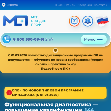
Яхрома
О нас
Отзывы
Сведения
Контакты
Меню
8 800 550-08-61
24/7
С 01.03.2026 полностью дистанционные программы ПК не
допускаются — обучение по новым требованиям (теория
онлайн + практика очно)
Подробнее о ПК →
1/4
СПО · ПО НОВОЙ ТИПОВОЙ ПРОГРАММЕ
МИНЗДРАВА (С 01.03.2026)
Среднее звено · новая типовая программа
Функциональная диагностика —
Функциональная диагностика —
повышение квалификации,
144