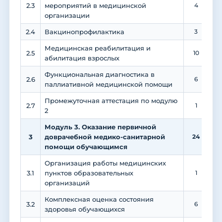
2.3
мероприятий в медицинской
4
организации
2.4
Вакцинопрофилактика
3
1
Медицинская реабилитация и
2.5
10
абилитация взрослых
Функциональная диагностика в
2.6
6
паллиативной медицинской помощи
Промежуточная аттестация по модулю
2.7
1
2
Модуль 3. Оказание первичной
3
доврачебной медико-санитарной
24
помощи обучающимся
Организация работы медицинских
3.1
пунктов образовательных
1
1
организаций
Комплексная оценка состояния
3.2
6
здоровья обучающихся