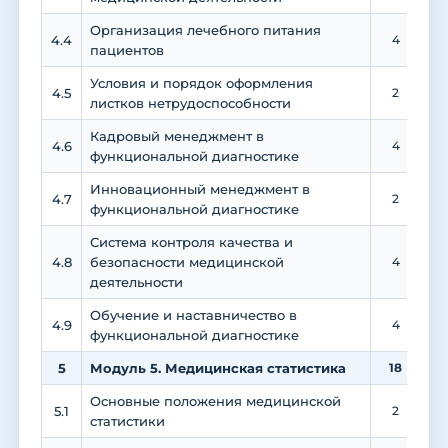
Организация лечебного питания
4.4
4
пациентов
Условия и порядок оформления
4.5
2
листков нетрудоспособности
Кадровый менеджмент в
4.6
4
функциональной диагностике
Инновационный менеджмент в
4.7
2
функциональной диагностике
Система контроля качества и
4.8
безопасности медицинской
4
деятельности
Обучение и наставничество в
4.9
4
функциональной диагностике
5
Модуль 5. Медицинская статистика
18
Основные положения медицинской
5.1
2
статистики