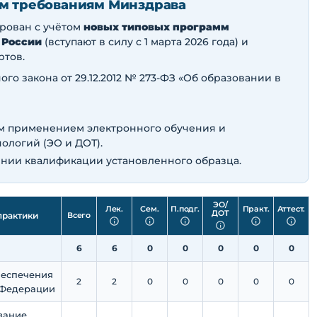
м требованиям Минздрава
ирован с учётом
новых типовых программ
 России
(вступают в силу с 1 марта 2026 года) и
ртов.
ного закона от 29.12.2012 № 273-ФЗ «Об образовании в
ым применением электронного обучения и
ологий (ЭО и ДОТ).
нии квалификации установленного образца.
ЭО/
Лек.
Сем.
П.​подг.
Практ.
Аттест.
ДОТ
практики
Всего
6
6
0
0
0
0
0
беспечения
2
2
0
0
0
0
0
 Федерации
вание