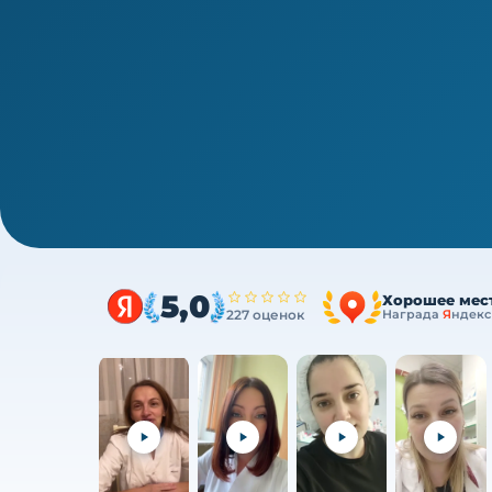
1/4
Среднее звено · новая типовая программа
Фармация — ПК, 36/72/144 ч
Очно (практика) + теория онлайн, без отрыв
5,0
Хорошее мес
227 оценок
Награда
Я
ндекс