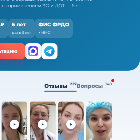
ма с применением ЭО и ДОТ — без
 ₽
5 лет
ФИС ФРДО
раз в 5 лет
+ НМО
ьтацию
227
148
Отзывы
Вопросы