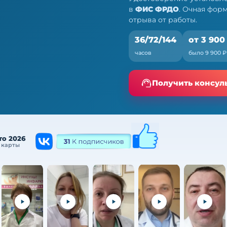
в
ФИС ФРДО
. Очная фор
отрыва от работы.
36/72/144
от 3 900
часов
было 9 900 ₽
Получить консул
а от работы
то 2026
 карты