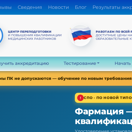
зывы
Сведения
Новости
Блог
Результаты акк
ЦЕНТР ПЕРЕПОДГОТОВКИ
РАБОТАЕМ ПО ВСЕЙ 
И ПОВЫШЕНИЯ КВАЛИФИКАЦИИ
ДОСТУПНЫЕ ЦЕНЫ Н
МЕДИЦИНСКИХ РАБОТНИКОВ
ОБРАЗОВАТЕЛЬНЫЕ 
учить аккредитацию
Тестирование
Начать
мы ПК не допускаются — обучение по новым требованиям
СПО · ПО НОВОЙ ТИПО
Фармация 
квалифика
Удостоверение установле