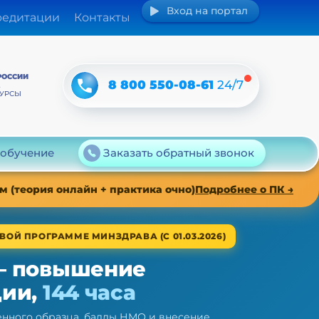
Вход на портал
редитации
Контакты
РОССИИ
8 800 550-08-61
24/7
А
КУРСЫ
 обучение
Заказать обратный звонок
 (теория онлайн + практика очно)
Подробнее о ПК →
ВОЙ ПРОГРАММЕ МИНЗДРАВА (С 01.03.2026)
— повышение
ции,
144 часа
нного образца, баллы НМО и внесение