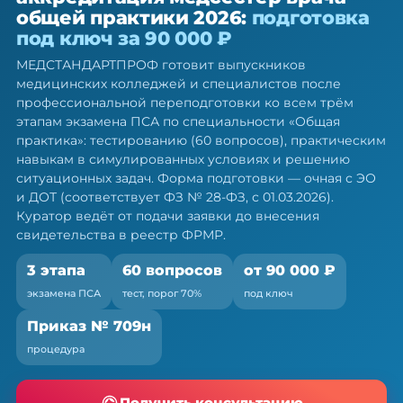
аккредитация медсестёр врача
общей практики 2026:
подготовка
общей практики — подготовка
под ключ за 90 000 ₽
под ключ
МЕДСТАНДАРТПРОФ готовит выпускников
Готовим ко всем трём этапам экзамена ПСА: тест,
медицинских колледжей и специалистов после
симуляция, ситуационные задачи
профессиональной переподготовки ко всем трём
этапам экзамена ПСА по специальности «Общая
практика»: тестированию (60 вопросов), практическим
навыкам в симулированных условиях и решению
ситуационных задач. Форма подготовки — очная с ЭО
и ДОТ (соответствует ФЗ № 28-ФЗ, с 01.03.2026).
Куратор ведёт от подачи заявки до внесения
свидетельства в реестр ФРМР.
3 этапа
60 вопросов
от 90 000 ₽
экзамена ПСА
тест, порог 70%
под ключ
Приказ № 709н
процедура
Получить консультацию