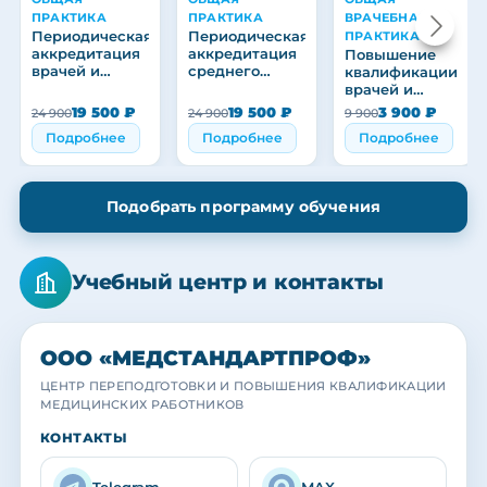
ПРАКТИКА
ПРАКТИКА
ВРАЧЕБНАЯ
Периодическая
Периодическая
ПРАКТИКА
аккредитация
аккредитация
Повышение
врачей и
среднего
квалификации
медицинских
медицинского
врачей и
работников
персонала
медицинских
19 500 ₽
19 500 ₽
3 900 ₽
24 900
24 900
9 900
работников
Подробнее
Подробнее
Подробнее
Подобрать программу обучения
Учебный центр и контакты
ООО «МЕДСТАНДАРТПРОФ»
ЦЕНТР ПЕРЕПОДГОТОВКИ И ПОВЫШЕНИЯ КВАЛИФИКАЦИИ
МЕДИЦИНСКИХ РАБОТНИКОВ
МЕДСТАНДАРТПРОФ
МЕДСТАНДАРТПРОФ
МЕДСТАНДАРТПРОФ
КОНТАКТЫ
Учебный центр
Наша команда
Выпускники
Практика с действующими специалистами
Преподаватели и кураторы центра
Вручение удостоверений и сертификатов
Telegram
MAX