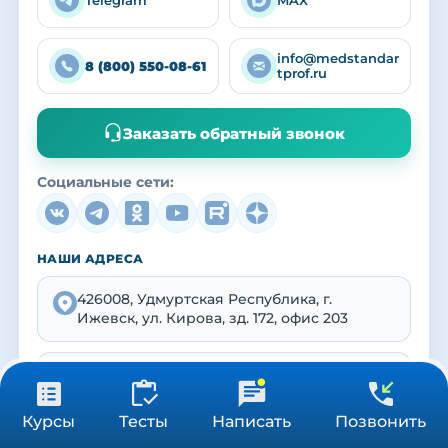
info@medstandar
8 (800) 550-08-61
tprof.ru
Заказать обратный звонок
Социальные сети:
НАШИ АДРЕСА
426008, Удмуртская Республика, г.
Ижевск, ул. Кирова, зд. 172, офис 203
107076, Россия, Москва, Колодезный, д. 14,
Э 6 П XIII КОМ 8 ОФ 7
от 90 000 ₽
Получить консультацию
Курсы
Тесты
Написать
Позвонить
ПСА