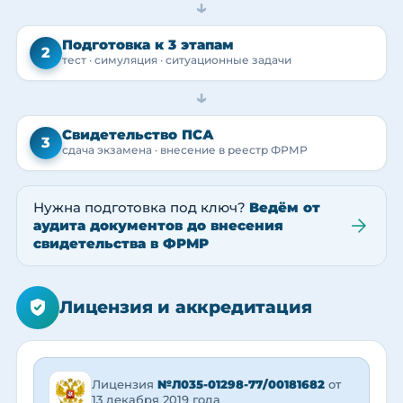
→
Подготовка к 3 этапам
2
тест · симуляция · ситуационные задачи
→
Свидетельство ПСА
3
сдача экзамена · внесение в реестр ФРМР
Нужна подготовка под ключ?
Ведём от
аудита документов до внесения
свидетельства в ФРМР
Лицензия и аккредитация
Лицензия
№Л035-01298-77/00181682
от
13 декабря 2019 года