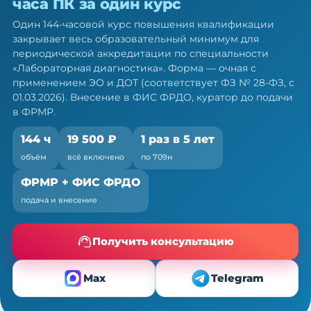
часа ПК за один курс
лабораторных техников: 144 ч ПК
за один курс
Один 144-часовой курс повышения квалификации
закрывает весь образовательный минимум для
Один курс закрывает весь минимум портфолио
периодической аккредитации по специальности
— по 709н и ФЗ № 28-ФЗ
«Лабораторная диагностика». Форма — очная с
применением ЭО и ДОТ (соответствует ФЗ № 28-ФЗ, с
01.03.2026). Внесение в ФИС ФРДО, куратор до подачи
в ФРМР.
144 ч
19 500 ₽
1 раз в 5 лет
объём
всё включено
по 709н
ФРМР + ФИС ФРДО
подача и внесение
Получить консультацию
Max
Telegram