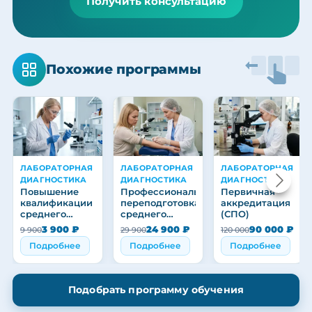
Получить консультацию
Похожие программы
ЛАБОРАТОРНАЯ
ЛАБОРАТОРНАЯ
ЛАБОРАТОРНАЯ
ДИАГНОСТИКА
ДИАГНОСТИКА
ДИАГНОСТИКА
Повышение
Профессиональная
Первичная
квалификации
переподготовка
аккредитация
среднего
среднего
(СПО)
медицинского
медицинского
3 900 ₽
24 900 ₽
90 000 ₽
9 900
29 900
120 000
персонала
персонала
Подробнее
Подробнее
Подробнее
Подобрать программу обучения