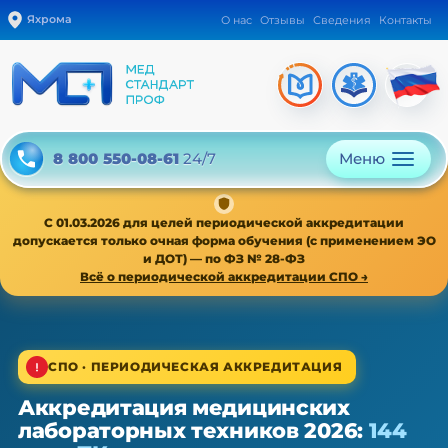
Яхрома
О нас
Отзывы
Сведения
Контакты
Меню
8 800 550-08-61
24/7
С 01.03.2026 для целей периодической аккредитации
допускается только очная форма обучения (с применением ЭО
и ДОТ) — по ФЗ № 28-ФЗ
Всё о периодической аккредитации СПО →
1/4
СПО · ПЕРИОДИЧЕСКАЯ АККРЕДИТАЦИЯ
Аккредитация медицинских
СПО · периодическая аккредитация · 1 раз в 5 лет
лабораторных техников 2026:
144
Аккредитация медицинских