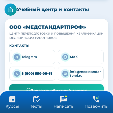
Учебный центр и контакты
ООО «МЕДСТАНДАРТПРОФ»
ЦЕНТР ПЕРЕПОДГОТОВКИ И ПОВЫШЕНИЯ КВАЛИФИКАЦИИ
МЕДИЦИНСКИХ РАБОТНИКОВ
МЕДСТАНДАРТПРОФ
МЕДСТАНДАРТПРОФ
МЕДСТАНДАРТПРОФ
КОНТАКТЫ
Учебный центр
Наша команда
Выпускники
Практика с действующими специалистами
Преподаватели и кураторы центра
Вручение удостоверений и сертификатов
Telegram
MAX
info@medstandar
8 (800) 550-08-61
tprof.ru
Заказать обратный звонок
Социальные сети:
19 500 ₽
Получить консультацию
Курсы
Тесты
Написать
Позвонить
144 ч