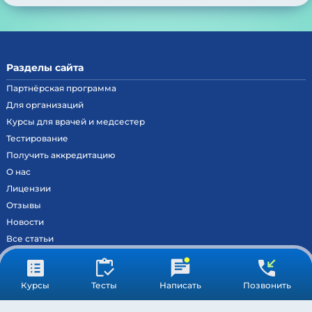
Разделы сайта
Партнёрская программа
Для организаций
Курсы для врачей и медсестер
Тестирование
Получить аккредитацию
О нас
Лицензии
Отзывы
Новости
Все статьи
Контакты
Вход на образовательный портал
Курсы
Тесты
Написать
Позвонить
Сведения
Результаты аккредитации