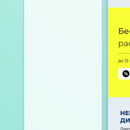
Бе
ра
до 12
%
НЕ
ДИ
Диет