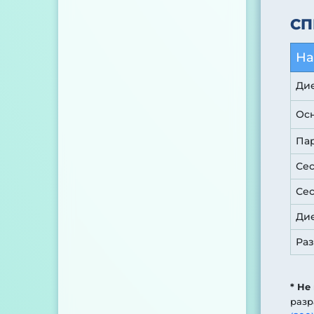
СП
На
Ди
Ос
Пар
Сес
Сес
Ди
Раз
* Не
разр