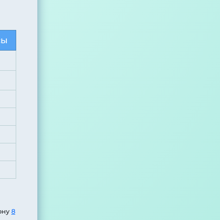
сы
ону
8