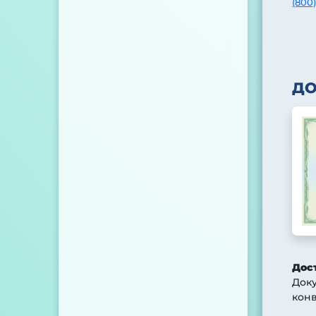
(800)
Д
Дос
Док
конв