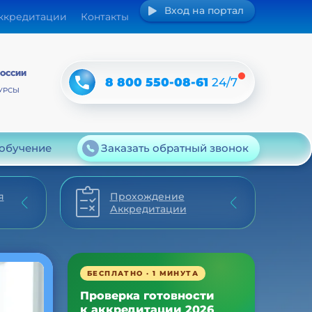
Вход на портал
аккредитации
Контакты
РОССИИ
8 800 550-08-61
24/7
УРСЫ
 обучение
Заказать обратный звонок
я
Прохождение
Аккредитации
БЕСПЛАТНО · 1 МИНУТА
Проверка готовности
к аккредитации 2026