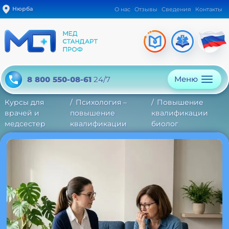
Нюрба
О нас
Отзывы
Сведения
Контакты
Меню
8 800 550-08-61
24/7
Курсы для
Психология –
Повышение
врачей и
повышение
квалификации
медсестер
квалификации
биолог