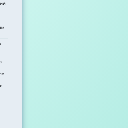
ний
ям
о
о
ие
де