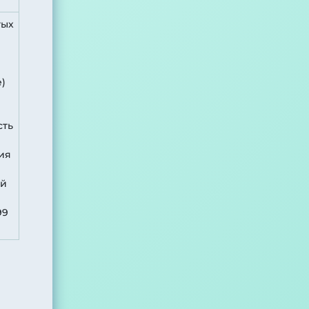
тых
е)
сть
ия
ой
99