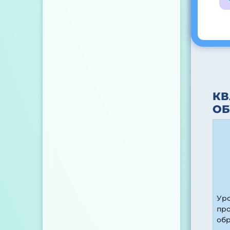
КВ
О
Ур
пр
об