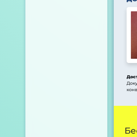
Дос
Док
конв
Бе