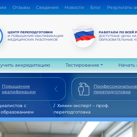
зии
Отзывы
Сведения
Новости
Блог
Результаты 
ЦЕНТР ПЕРЕПОДГОТОВКИ
РАБОТАЕМ ПО ВСЕЙ 
И ПОВЫШЕНИЯ КВАЛИФИКАЦИИ
ДОСТУПНЫЕ ЦЕНЫ НА
МЕДИЦИНСКИХ РАБОТНИКОВ
ОБРАЗОВАТЕЛЬНЫЕ К
учить аккредитацию
Тестирование
Начать
Повышение
Профессиональна
квалификации
переподготовка
циалистов с
Химик-эксперт – проф.
 образованием
переподготовка