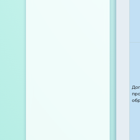
До
пр
об