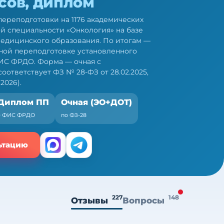
асов, диплом
ереподготовки на 1176 академических
ой специальности «Онкология» на базе
едицинского образования. По итогам —
ной переподготовке установленного
ИС ФРДО. Форма — очная с
ответствует ФЗ № 28-ФЗ от 28.02.2025,
2026).
Диплом ПП
Очная (ЭО+ДОТ)
+ ФИС ФРДО
по ФЗ-28
ьтацию
227
148
Отзывы
Вопросы