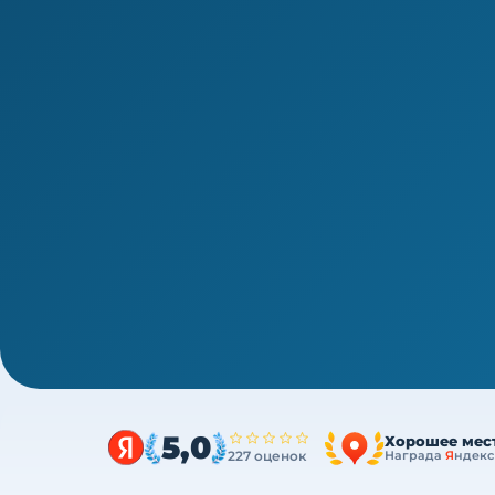
1/4
ВПО · новая типовая программа ПП с 01.03.2026
Переподготовка врача-онколога
Диплом о профессиональной переподготовк
ДОТ, без отрыва от работы
5,0
Хорошее мес
227 оценок
Награда
Я
ндекс