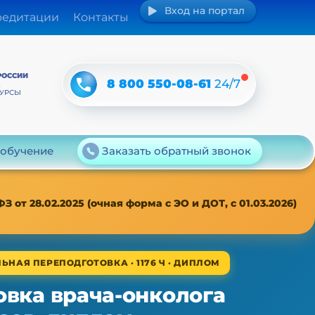
Вход на портал
редитации
Контакты
РОССИИ
8 800 550-08-61
24/7
А
КУРСЫ
 обучение
Заказать обратный звонок
т 28.02.2025 (очная форма с ЭО и ДОТ, с 01.03.2026)
ЬНАЯ ПЕРЕПОДГОТОВКА · 1176 Ч · ДИПЛОМ
овка врача-онколога