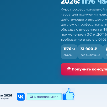
2026:
1176 ч
Курс профессиональной п
часов для получения нов
действующего высшего м
диплом о профессиональ
образца с внесением в Ф
применением ЭО и ДОТ (со
требование в силе с 01.03.
1176 ч
31 900 ₽
 — ПП, 1176 ч
объём
всё включено
е. Очная форма с ЭО и
Получить консул
то 2026
 карты