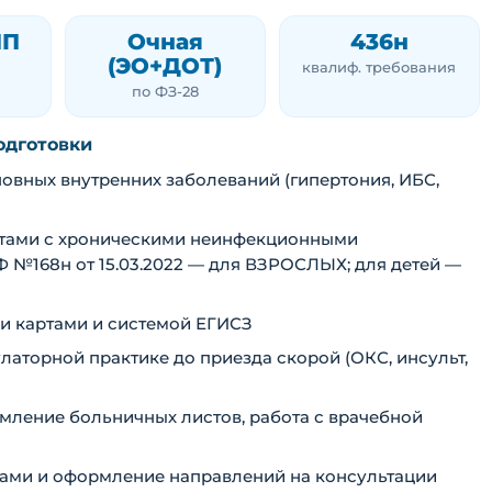
ПП
Очная
436н
(ЭО+ДОТ)
квалиф. требования
по ФЗ-28
одготовки
овных внутренних заболеваний (гипертония, ИБС,
нтами с хроническими неинфекционными
 №168н от 15.03.2022 — для ВЗРОСЛЫХ; для детей —
и картами и системой ЕГИСЗ
аторной практике до приезда скорой (ОКС, инсульт,
мление больничных листов, работа с врачебной
тами и оформление направлений на консультации