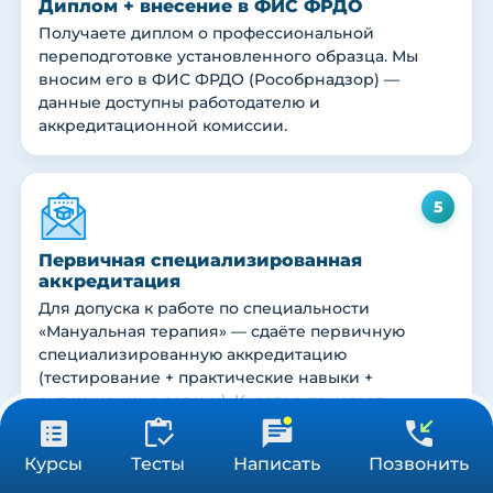
Диплом + внесение в ФИС ФРДО
Получаете диплом о профессиональной
переподготовке установленного образца. Мы
вносим его в ФИС ФРДО (Рособрнадзор) —
данные доступны работодателю и
аккредитационной комиссии.
5
Первичная специализированная
аккредитация
Для допуска к работе по специальности
«Мануальная терапия» — сдаёте первичную
специализированную аккредитацию
(тестирование + практические навыки +
ситуационные задачи). Куратор помогает
подготовиться.
31 900 ₽
Получить консультацию
Курсы
Тесты
Написать
Позвонить
576 ч