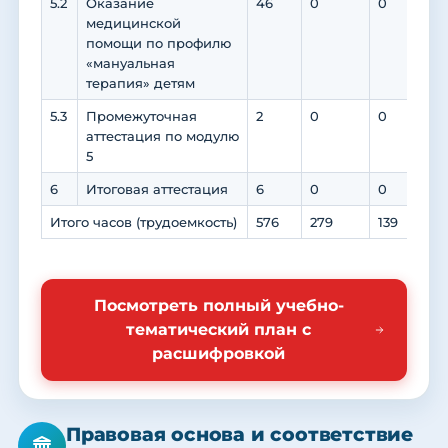
5.2
Оказание
46
0
0
0
медицинской
помощи по профилю
«мануальная
терапия» детям
5.3
Промежуточная
2
0
0
0
аттестация по модулю
5
6
Итоговая аттестация
6
0
0
0
Итого часов (трудоемкость)
576
279
139
10
Посмотреть полный учебно-
тематический план с
расшифровкой
Правовая основа и соответствие