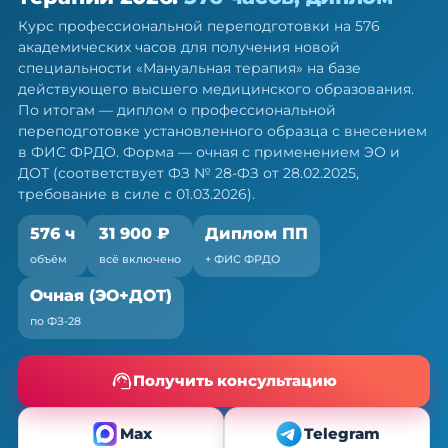
мануальной терапии — ПП, 576 ч
Курс профессиональной переподготовки на 576
Диплом о профессиональной переподготовке.
академических часов для получения новой
Очная форма с ЭО и ДОТ, без отрыва от работы
специальности «Мануальная терапия» на базе
действующего высшего медицинского образования.
По итогам — диплом о профессиональной
переподготовке установленного образца с внесением
в ФИС ФРДО. Форма — очная с применением ЭО и
ДОТ (соответствует ФЗ № 28-ФЗ от 28.02.2025,
требование в силе с 01.03.2026).
576 ч
31 900 ₽
Диплом ПП
объём
всё включено
+ ФИС ФРДО
Очная (ЭО+ДОТ)
по ФЗ-28
Получить консультацию
Max
Telegram