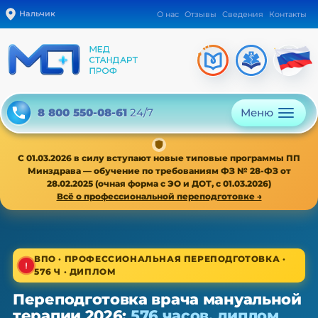
Нальчик
О нас
Отзывы
Сведения
Контакты
Меню
8 800 550-08-61
24/7
С 01.03.2026 в силу вступают новые типовые программы ПП
Минздрава — обучение по требованиям ФЗ № 28-ФЗ от
28.02.2025 (очная форма с ЭО и ДОТ, с 01.03.2026)
Всё о профессиональной переподготовке →
1/4
ВПО · ПРОФЕССИОНАЛЬНАЯ ПЕРЕПОДГОТОВКА ·
576 Ч · ДИПЛОМ
ВПО · новая типовая программа ПП с 01.03.2026
Переподготовка врача мануальной
Переподготовка врача
терапии 2026:
576 часов, диплом