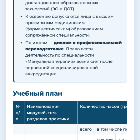
дистанционных образовательных
технологий (ЭО и ДОТ).
К освоению допускаются лица с высшим
профильным медицинским
(фармацевтическим) образованием
сопряжённой специальности.
По итогам —
диплом о профессиональной
переподготовке
. Право вести
деятельность по специальности
«Мануальная терапия» возникает после
первичной специализированной
аккредитации.
Учебный план
№
Наименования
Количество часов (трудоем
п/
модулей, тем,
п
разделов практики
всего
в том числе по вид
лекции
занятия с