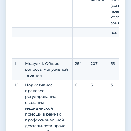
(семинары
практикум
коллокви
занятия)
всего
в 
пр
по
1
Модуль 1. Общие
264
207
55
55
вопросы мануальной
терапии
1.1
Нормативное
6
3
3
3
правовое
регулирование
оказания
медицинской
помощи в рамках
профессиональной
деятельности врача