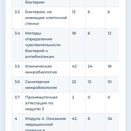
бактерии
3.3
Бактерии, не
12
6
6
6
имеющие клеточной
стенки
3.4
Методы
18
6
12
12
определения
чувствительности
бактерий к
антибиотикам
3.5
Клиническая
42
24
18
18
микробиология
3.6
Санитарная
22
12
10
10
микробиология
3.7
Промежуточная
2
0
0
0
аттестация по
модулю 3
4
Модуль 4. Оказание
42
6
34
0
медицинской
помощи в