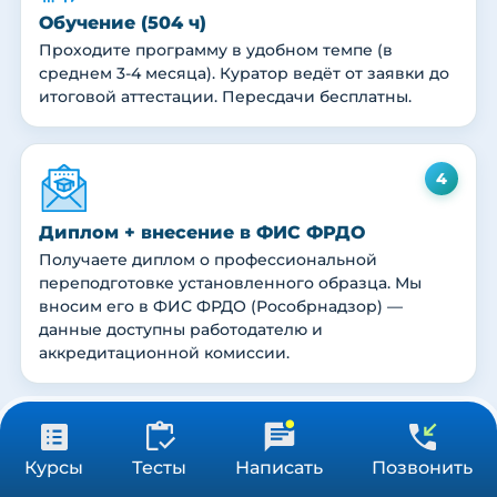
Обучение (504 ч)
Проходите программу в удобном темпе (в
среднем 3-4 месяца). Куратор ведёт от заявки до
итоговой аттестации. Пересдачи бесплатны.
4
Диплом + внесение в ФИС ФРДО
Получаете диплом о профессиональной
переподготовке установленного образца. Мы
вносим его в ФИС ФРДО (Рособрнадзор) —
данные доступны работодателю и
аккредитационной комиссии.
5
31 900 ₽
Получить консультацию
Курсы
Тесты
Написать
Позвонить
504 ч
Первичная специализированная