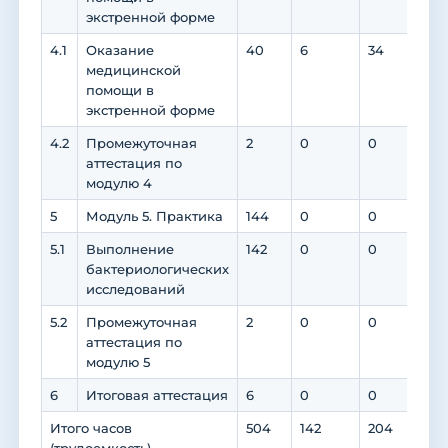
экстренной форме
4.1
Оказание
40
6
34
0
медицинской
помощи в
экстренной форме
4.2
Промежуточная
2
0
0
0
аттестация по
модулю 4
5
Модуль 5. Практика
144
0
0
0
5.1
Выполнение
142
0
0
0
бактериологических
исследований
5.2
Промежуточная
2
0
0
0
аттестация по
модулю 5
6
Итоговая аттестация
6
0
0
0
Итого часов
504
142
204
112