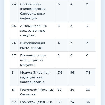
2.4
Особенности
6
4
2
0
эпидемиологии
бактериальных
инфекций
2.5
Антимикробные
6
2
4
0
лекарственные
средства
2.6
Инфекционная
4
2
2
0
иммунология
2.7
Промежуточная
2
0
0
0
аттестация по
модулю 2
3
Модуль 3. Частная
216
96
118
82
медицинская
бактериология
3.1
Грамположительные
60
24
36
18
бактерии
3.2
Грамотрицательные
60
24
36
18