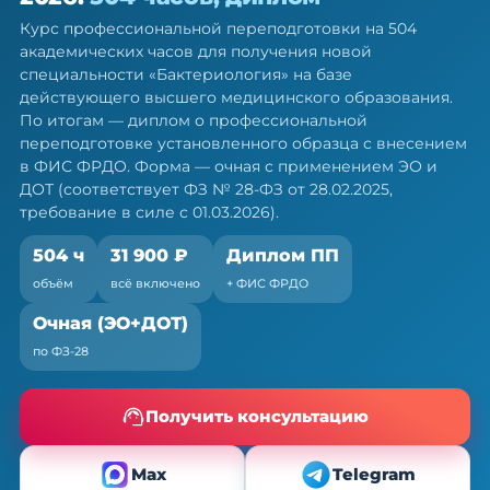
ПП, 504 ч
Курс профессиональной переподготовки на 504
Диплом о профессиональной переподготовке.
академических часов для получения новой
Очная форма с ЭО и ДОТ, без отрыва от работы
специальности «Бактериология» на базе
действующего высшего медицинского образования.
По итогам — диплом о профессиональной
переподготовке установленного образца с внесением
в ФИС ФРДО. Форма — очная с применением ЭО и
ДОТ (соответствует ФЗ № 28-ФЗ от 28.02.2025,
требование в силе с 01.03.2026).
504 ч
31 900 ₽
Диплом ПП
объём
всё включено
+ ФИС ФРДО
Очная (ЭО+ДОТ)
по ФЗ-28
Получить консультацию
Max
Telegram