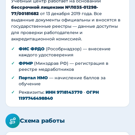
Учебный центр работает на основании
бессрочной лицензии №Л035-01298-
77/00181682
от 13 декабря 2019 года. Все
выданные документы официальны и вносятся в
государственные реестры — данные доступны
для проверки работодателем и
аккредитационной комиссией.
ФИС ФРДО
(Рособрнадзор) — внесение
каждого удостоверения
ФРМР
(Минздрав РФ) — регистрация в
реестре медработников
Портал НМО
— начисление баллов за
обучение
Реквизиты:
ИНН 9718143770
·
ОГРН
1197746498840
Схема работы