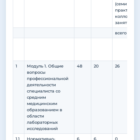
(семинары,
практикумы
коллоквиум
занятия)
всего
в т
пра
под
1
Модуль 1. Общие
48
20
26
18
вопросы
профессиональной
деятельности
специалиста со
средним
медицинским
образованием в
области
лабораторных
исследований
1.1
Нормативно-
6
6
0
0