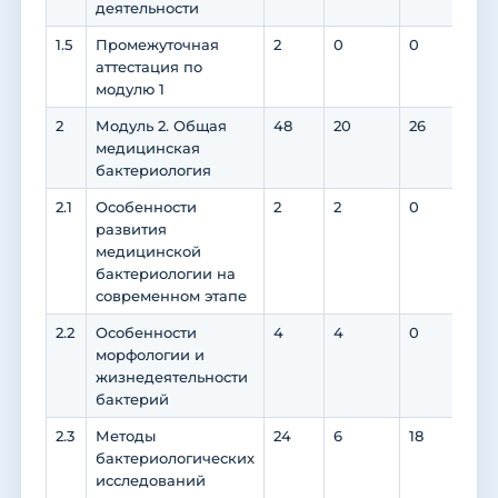
деятельности
1.5
Промежуточная
2
0
0
0
аттестация по
модулю 1
2
Модуль 2. Общая
48
20
26
12
медицинская
бактериология
2.1
Особенности
2
2
0
0
развития
медицинской
бактериологии на
современном этапе
2.2
Особенности
4
4
0
0
морфологии и
жизнедеятельности
бактерий
2.3
Методы
24
6
18
12
бактериологических
исследований