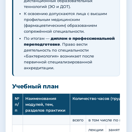
дистанционных образовательных
технологий (ЭО и ДОТ).
К освоению допускаются лица с высшим
профильным медицинским
(фармацевтическим) образованием
сопряжённой специальности.
По итогам —
диплом о профессиональной
переподготовке
. Право вести
деятельность по специальности
«Бактериология» возникает после
первичной специализированной
аккредитации.
Учебный план
№
Наименования
Количество часов (трудоемк
п/
модулей, тем,
п
разделов практики
всего
в том числе по вида
лекции
занятия се