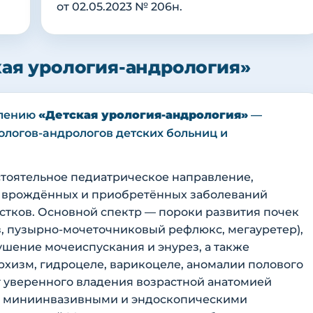
от 02.05.2023 № 206н.
кая урология-андрология»
влению
«Детская урология-андрология»
—
ологов-андрологов детских больниц и
стоятельное педиатрическое направление,
е врождённых и приобретённых заболеваний
стков. Основной спектр — пороки развития почек
, пузырно-мочеточниковый рефлюкс, мегауретер),
ушение мочеиспускания и энурез, а также
хизм, гидроцеле, варикоцеле, аномалии полового
ет уверенного владения возрастной анатомией
и миниинвазивными и эндоскопическими