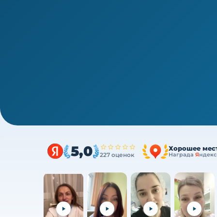
1/4
Высшее звено · новая типовая программа
Детская урология-андрология —
Очно (практика) + теория онлайн, без отрыв
5,0
Хорошее мес
227 оценок
Награда
Я
ндекс