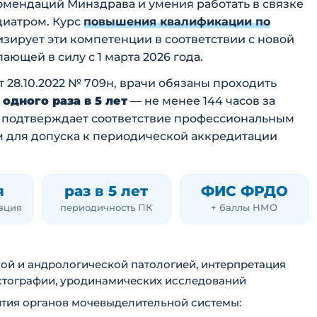
омендаций Минздрава и умения работать в связке
диатром. Курс
повышения квалификации по
зирует эти компетенции в соответствии с новой
ющей в силу с 1 марта 2026 года.
 28.10.2022 № 709н, врачи обязаны проходить
дного раза в 5 лет
— не менее 144 часов за
К подтверждает соответствие профессиональным
м для допуска к периодической аккредитации
я
раз в 5 лет
ФИС ФРДО
тация
периодичность ПК
+ баллы НМО
ой и андрологической патологией, интерпретация
стографии, уродинамических исследований
ития органов мочевыделительной системы: