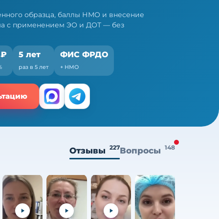
нного образца, баллы НМО и внесение
ма с применением ЭО и ДОТ — без
 ₽
5 лет
ФИС ФРДО
%
раз в 5 лет
+ НМО
ьтацию
227
148
Отзывы
Вопросы