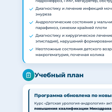
гидронефроз, ПМР, мегауретер, обст
Диагностику и лечение инфекций моч
энуреза
Андрологические состояния у мальчик
парафимоз, синехии крайней плоти
Диагностику и хирургическое лечение
эписпадия), нарушений формировани
Неотложные состояния детского возра
макрогематурия, почечная колика
Учебный план
Программа обновлена по новы
Курс «Детская урология-андрология» ак
повышения квалификации Минздрава