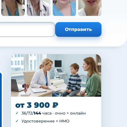
+105
Отправить
от 3 900 ₽
36/72/
144
часа · очно + онлайн
Удостоверение + НМО