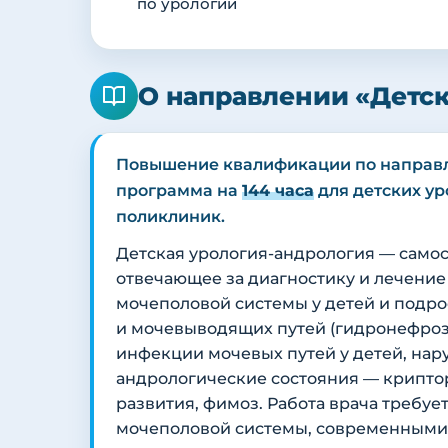
по урологии
О направлении «Детс
Повышение квалификации по напра
программа на
144 часа
для детских ур
поликлиник.
Детская урология-андрология — само
отвечающее за диагностику и лечени
мочеполовой системы у детей и подро
и мочевыводящих путей (гидронефроз
инфекции мочевых путей у детей, нар
андрологические состояния — криптор
развития, фимоз. Работа врача требу
мочеполовой системы, современным