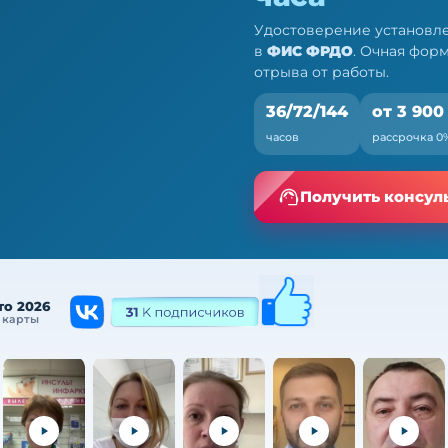
Удостоверение установле
в
ФИС ФРДО
. Очная фор
отрыва от работы.
36/72/144
от 3 900
часов
рассрочка 0
 ПК, 36/72/144 ч
а от работы
Получить консул
то 2026
 карты