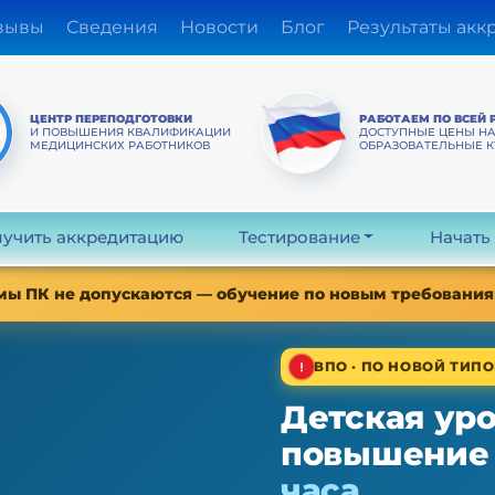
зывы
Сведения
Новости
Блог
Результаты акк
ЦЕНТР ПЕРЕПОДГОТОВКИ
РАБОТАЕМ ПО ВСЕЙ 
И ПОВЫШЕНИЯ КВАЛИФИКАЦИИ
ДОСТУПНЫЕ ЦЕНЫ Н
МЕДИЦИНСКИХ РАБОТНИКОВ
ОБРАЗОВАТЕЛЬНЫЕ 
учить аккредитацию
Тестирование
Начать
мы ПК не допускаются — обучение по новым требованиям
ВПО · ПО НОВОЙ ТИПО
Детская ур
повышение
часа