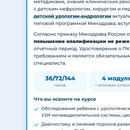
методиками, знания клинических рек
с детским нефрологом, хирургом и пе
детской урологии-андрологии
актуали
типовой программой Минздрава, вступа
Согласно приказу Минздрава России от
повышение квалификации не реже о
отчётный период. Удостоверение о П
требованиям и является обязательны
специалиста.
36/72/144
4 модул
часов
+ итоговая аттес
Что вы освоите на курсе
Обследование ребёнка с урологическ
УЗИ мочевыделительной системы, ци
Диагностику и лечение пороков разв