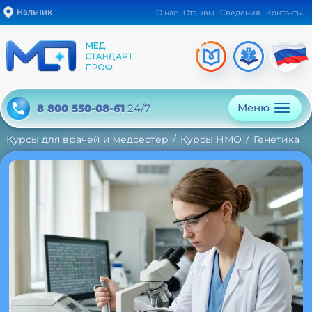
Нальчик
О нас
Отзывы
Сведения
Контакты
Меню
8 800 550-08-61
24/7
Курсы для врачей и медсестер
Курсы НМО
Генетика