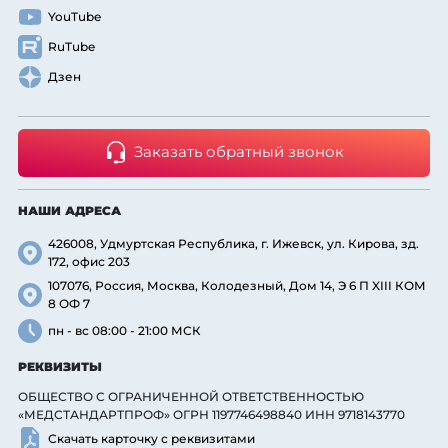
YouTube
RuTube
Дзен
Заказать обратный звонок
НАШИ АДРЕСА
426008, Удмуртская Республика, г. Ижевск, ул. Кирова, зд.
172, офис 203
107076, Россия, Москва, Колодезный, Дом 14, Э 6 П XIII КОМ
8 ОФ 7
пн - вс 08:00 - 21:00 МСК
РЕКВИЗИТЫ
ОБЩЕСТВО С ОГРАНИЧЕННОЙ ОТВЕТСТВЕННОСТЬЮ
«МЕДСТАНДАРТПРОФ» ОГРН 1197746498840 ИНН 9718143770
Скачать карточку с реквизитами