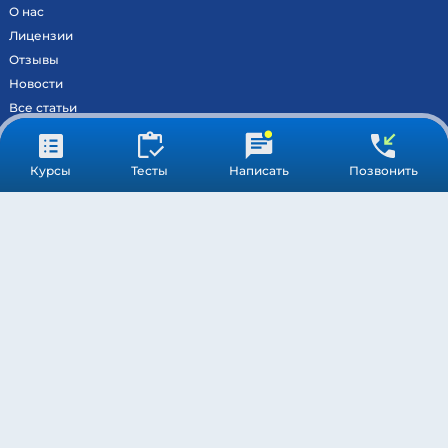
О нас
Лицензии
Отзывы
Новости
Все статьи
Контакты
Вход на образовательный портал
Курсы
Тесты
Написать
Позвонить
Сведения
Результаты аккредитации
МОСКВА ©
МЕДСТАНДАРТПРОФ
– ВСЕ ПРАВА ЗАЩИЩЕНЫ
ПОДДЕРЖКА
ОБРАБОТКА ПЕРСОНАЛЬНЫХ ДАННЫХ
ПУБЛИЧНАЯ ОФЕРТА
* Компания Meta Platforms Inc. признана экстремистской
организацией, и ее деятельность запрещена на территории РФ.
Обращаясь через WhatsApp вы соглашаетесь с обработкой
персональных данных.