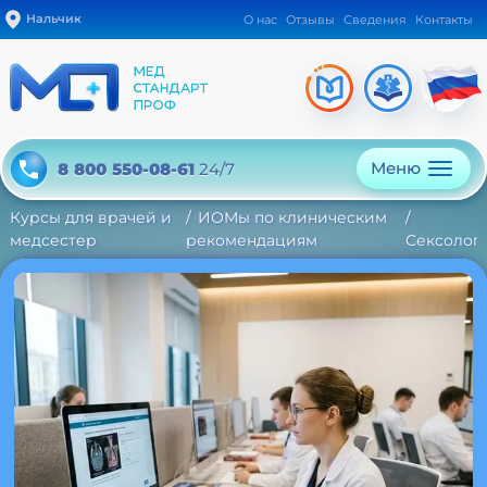
Нальчик
О нас
Отзывы
Сведения
Контакты
Меню
8 800 550-08-61
24/7
Курсы для врачей и
ИОМы по клиническим
медсестер
рекомендациям
Сексолог