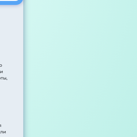
о
ни
ты,
я
ули