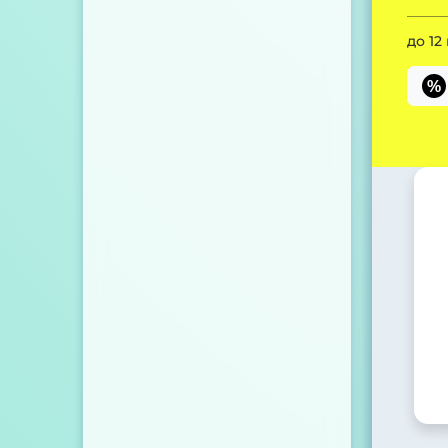
до 12
%