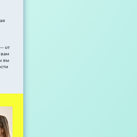
ая
— от
 вам
ы вы
ости