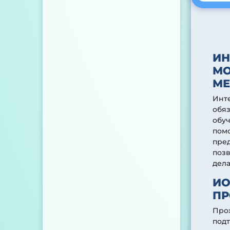
ИН
МО
МЕ
Инт
обя
обу
помо
пред
позв
дел
ИО
ПР
Про
под