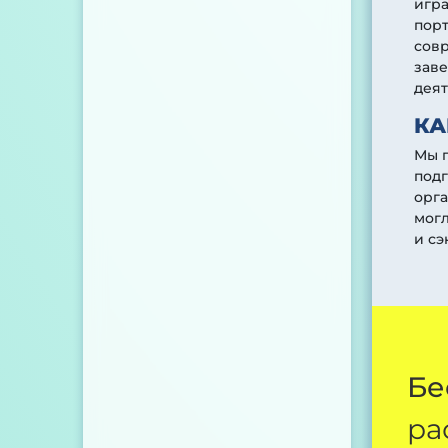
игра
порт
сов
зав
деят
КА
Мы 
подг
орга
могл
и сэ
Бе
ра