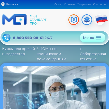
Нальчик
О нас
Отзывы
Сведения
Контакты
Меню
8 800 550-08-61
24/7
Курсы для врачей
ИОМы по
и медсестер
клиническим
Лабораторная
рекомендациям
генетика