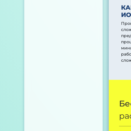
КА
ИО
Проц
слож
пред
про
мини
раб
сло
Бе
ра