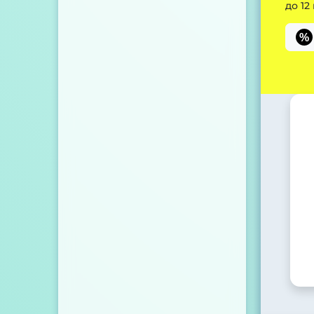
до 12
%