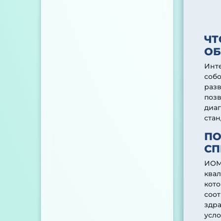
ЧТ
ОБ
Инт
соб
раз
позв
диаг
ста
ПО
СП
ИОМ
квал
кото
соо
здр
усло