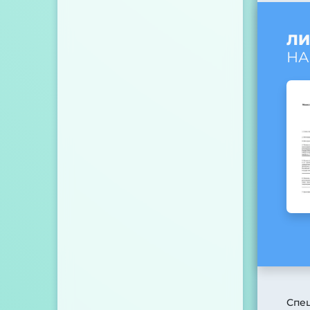
ЛИ
НА
Спе