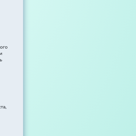
ого
и
ь
та,