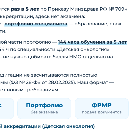
ится
раз в 5 лет
по Приказу Минздрава РФ № 709н
 аккредитации, здесь нет экзамена:
ет
портфолио специалиста
— образование, стаж,
ти.
ной части портфолио —
144 часа обучения за 5 лет
144 ч по специальности «Детская онкология»
— не нужно добирать баллы НМО отдельно на
кредитации не засчитываются полностью
 (ФЗ № 28-ФЗ от 28.02.2025). Наш формат —
ует новым требованиям.
с
Портфолио
ФРМР
без экзамена
подача документов
й аккредитации (Детская онкология)