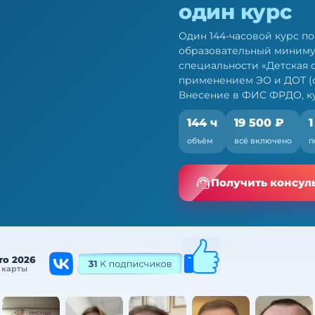
один курс
Один 144-часовой курс п
образовательный миниму
специальности «Детская 
применением ЭО и ДОТ (со
Внесение в ФИС ФРДО, ку
144 ч
19 500 ₽
1
онкологов: 144 ч
объём
всё включено
п
ио — по 709н и ФЗ № 28-
Получить консул
то 2026
 карты