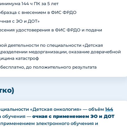
нимума 144 ч ПК за 5 лет
образца с внесением в ФИС ФРДО
чная с ЭО и ДОТ»
внесения удостоверения в ФИС ФРДО и подачи
ой деятельности по специальности «Детская
одразделении медорганизации, оказание доврачебной
дицина катастроф
 бесплатно, до положительного результата
тко)
циальности «Детская онкология» — объём
144
рма обучения —
очная с применением ЭО и ДОТ
с применением электронного обучения и