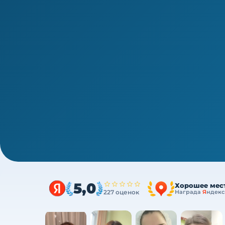
1/4
ВПО · периодическая аккредитация · 1 раз в 5 лет
Аккредитация врачей-детских 
ПК за один курс
Один курс закрывает весь минимум портфол
ФЗ
5,0
Хорошее мес
227 оценок
Награда
Я
ндекс