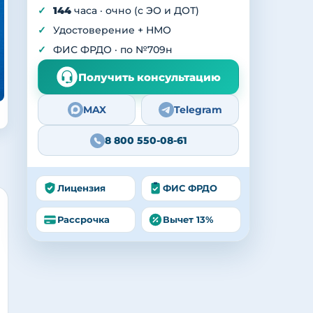
144
часа · очно (с ЭО и ДОТ)
Удостоверение + НМО
ФИС ФРДО · по №709н
Получить консультацию
MAX
Telegram
8 800 550-08-61
Лицензия
ФИС ФРДО
Рассрочка
Вычет 13%