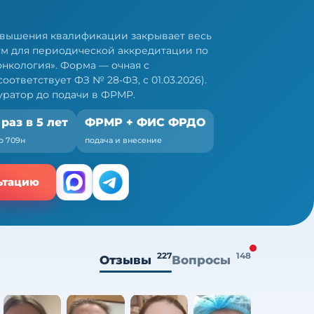
овышения квалификации закрывает весь
м для периодической аккредитации по
онкология». Форма — очная с
ответствует ФЗ № 28-ФЗ, с 01.03.2026).
ратор до подачи в ФРМР.
 раз в 5 лет
ФРМР + ФИС ФРДО
о 709н
подача и внесение
ьтацию
227
148
Отзывы
Вопросы