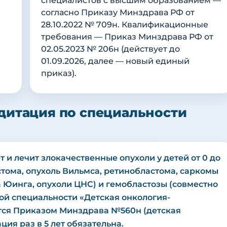
специалистов с высшим образованием —
согласно Приказу Минздрава РФ от
28.10.2022 № 709н. Квалификационные
требования — Приказ Минздрава РФ от
02.05.2023 № 206н (действует до
01.09.2026, далее — новый единый
приказ).
дитация по специальности
 и лечит злокачественные опухоли у детей от 0 до
стома, опухоль Вильмса, ретинобластома, саркомы
а Юинга, опухоли ЦНС) и гемобластозы (совместно
ой специальности «Детская онкология-
ется Приказом Минздрава №560н (детская
ия раз в 5 лет обязательна.