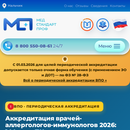
Нальчик
О нас
Отзывы
Сведения
Контакты
Меню
8 800 550-08-61
24/7
С 01.03.2026 для целей периодической аккредитации
допускается только очная форма обучения (с применением ЭО
и ДОТ) — по ФЗ № 28-ФЗ
Всё о периодической аккредитации ВПО →
1/4
ВПО · ПЕРИОДИЧЕСКАЯ АККРЕДИТАЦИЯ
Аккредитация врачей-
ВПО · периодическая аккредитация · 1 раз в 5 лет
аллергологов-иммунологов 2026:
Аккредитация врачей-