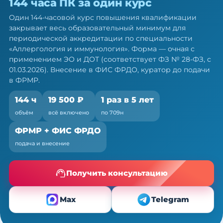
144 часа ПК за один курс
аллергологов-иммунологов: 144 ч
ПК за один курс
Один 144-часовой курс повышения квалификации
закрывает весь образовательный минимум для
Один курс закрывает весь минимум портфолио
периодической аккредитации по специальности
— по 709н и ФЗ № 28-ФЗ
«Аллергология и иммунология». Форма — очная с
применением ЭО и ДОТ (соответствует ФЗ № 28-ФЗ, с
01.03.2026). Внесение в ФИС ФРДО, куратор до подачи
в ФРМР.
144 ч
19 500 ₽
1 раз в 5 лет
объём
всё включено
по 709н
ФРМР + ФИС ФРДО
подача и внесение
Получить консультацию
Max
Telegram