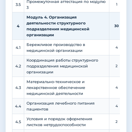
Промежуточная аттестация по модулю
3.5
1
3
Модуль 4. Организация
деятельности структурного
4
30
подразделения медицинской
организации
Бережливое производство в
4.1
4
медицинской организации
Координация работы структурного
4.2
подразделения медицинской
2
организации
Материально-техническое и
4.3
лекарственное обеспечение
4
медицинской деятельности
Организация лечебного питания
4.4
4
пациентов
Условия и порядок оформления
4.5
2
листков нетрудоспособности