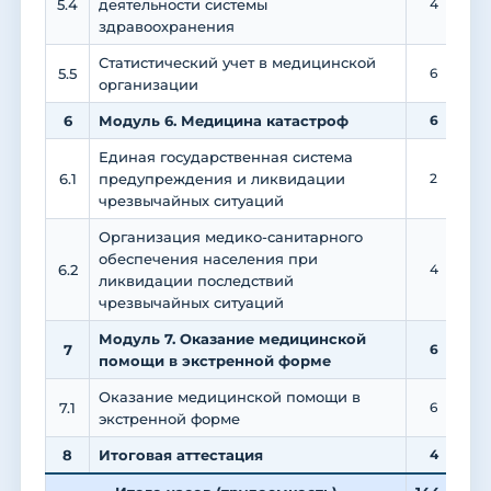
5.4
деятельности системы
4
здравоохранения
Статистический учет в медицинской
5.5
6
организации
6
Модуль 6. Медицина катастроф
6
Единая государственная система
6.1
предупреждения и ликвидации
2
чрезвычайных ситуаций
Организация медико-санитарного
обеспечения населения при
6.2
4
ликвидации последствий
чрезвычайных ситуаций
Модуль 7. Оказание медицинской
7
6
помощи в экстренной форме
Оказание медицинской помощи в
7.1
6
экстренной форме
8
Итоговая аттестация
4