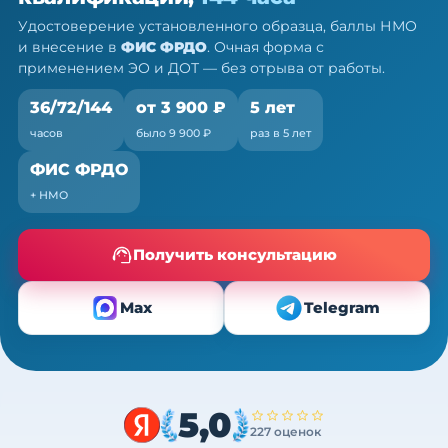
ч
Удостоверение установленного образца, баллы НМО
Очно (практика) + теория онлайн, без отрыва от
и внесение в
ФИС ФРДО
. Очная форма с
работы
применением ЭО и ДОТ — без отрыва от работы.
36/72/144
от 3 900 ₽
5 лет
часов
было 9 900 ₽
раз в 5 лет
ФИС ФРДО
+ НМО
Получить консультацию
Max
Telegram
5,0
227 оценок