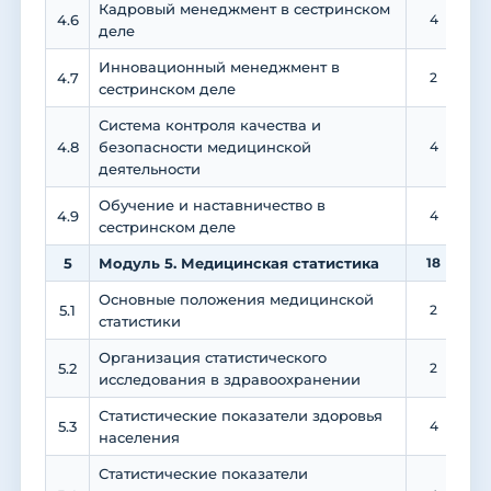
Кадровый менеджмент в сестринском
4.6
4
деле
Инновационный менеджмент в
4.7
2
сестринском деле
Система контроля качества и
4.8
безопасности медицинской
4
деятельности
Обучение и наставничество в
4.9
4
сестринском деле
5
Модуль 5. Медицинская статистика
18
Основные положения медицинской
5.1
2
статистики
Организация статистического
5.2
2
исследования в здравоохранении
Статистические показатели здоровья
5.3
4
населения
Статистические показатели