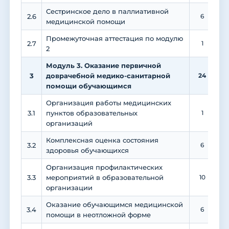
Сестринское дело в паллиативной
2.6
6
медицинской помощи
Промежуточная аттестация по модулю
2.7
1
2
Модуль 3. Оказание первичной
3
доврачебной медико-санитарной
24
помощи обучающимся
Организация работы медицинских
3.1
пунктов образовательных
1
1
организаций
Комплексная оценка состояния
3.2
6
здоровья обучающихся
Организация профилактических
3.3
мероприятий в образовательной
10
организации
Оказание обучающимся медицинской
3.4
6
помощи в неотложной форме