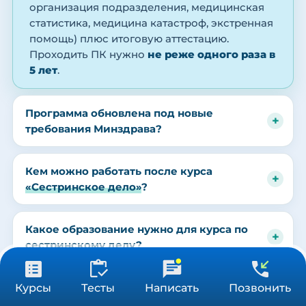
организация подразделения, медицинская
статистика, медицина катастроф, экстренная
помощь) плюс итоговую аттестацию.
Проходить ПК нужно
не реже одного раза в
5 лет
.
Программа обновлена под новые
требования Минздрава?
Кем можно работать после курса
«Сестринское дело»
?
Какое образование нужно для курса по
сестринскому делу?
от 3 900 ₽
Получить консультацию
Можно ли пройти повышение
Курсы
Тесты
Написать
Позвонить
36/72/144 ч
квалификации по сестринскому делу