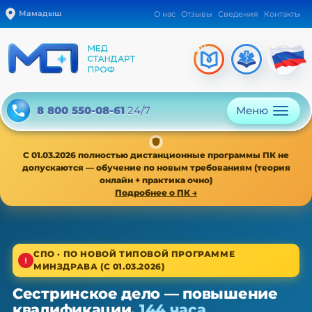
Мамадыш
О нас
Отзывы
Сведения
Контакты
Меню
8 800 550-08-61
24/7
С 01.03.2026 полностью дистанционные программы ПК не
допускаются — обучение по новым требованиям (теория
онлайн + практика очно)
Подробнее о ПК →
1/4
СПО · ПО НОВОЙ ТИПОВОЙ ПРОГРАММЕ
МИНЗДРАВА (С 01.03.2026)
Среднее звено · новая типовая программа
Сестринское дело — повышение
Сестринское дело — ПК, 36/72/144
квалификации,
144 часа