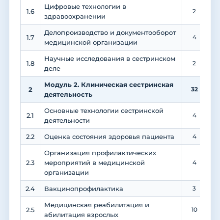
Цифровые технологии в
1.6
2
здравоохранении
Делопроизводство и документооборот
1.7
4
медицинской организации
Научные исследования в сестринском
1.8
2
деле
Модуль 2. Клиническая сестринская
2
32
деятельность
Основные технологии сестринской
2.1
4
деятельности
2.2
Оценка состояния здоровья пациента
4
Организация профилактических
2.3
мероприятий в медицинской
4
организации
2.4
Вакцинопрофилактика
3
1
Медицинская реабилитация и
2.5
10
абилитация взрослых