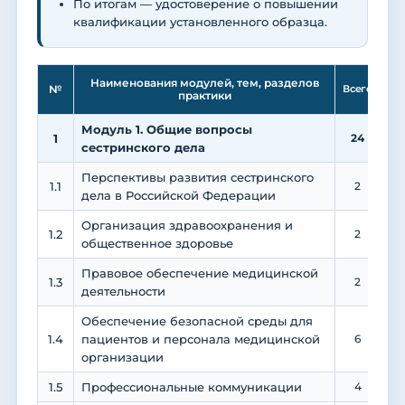
По итогам — удостоверение о повышении
квалификации установленного образца.
Ле
Наименования модулей, тем, разделов
№
Всего
практики
Модуль 1. Общие вопросы
1
24
1
сестринского дела
Перспективы развития сестринского
1.1
2
дела в Российской Федерации
Организация здравоохранения и
1.2
2
общественное здоровье
Правовое обеспечение медицинской
1.3
2
деятельности
Обеспечение безопасной среды для
1.4
пациентов и персонала медицинской
6
организации
1.5
Профессиональные коммуникации
4