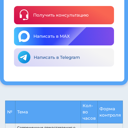
Получить консультацию
Написать в MAX
Написать в Telegram
Кол-
Форма
№
Тема
во
контроля
часов
Современные представления о