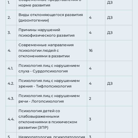
1.
ДЗ
норме развития
Виды отклоняющегося развития
2.
4
ДЗ
(дизонтогении)
Причины нарушений
3.
4
ДЗ
психофизического развития
Современные направления
4.
психологии людей с
16
отклонениями в развитии
Психология лиц с нарушением
4.1.
4
слуха - Сурдопсихология
Психология лиц с нарушением
4.2.
4
ДЗ
зрения - Тифлопсихология
Психология лиц с нарушением
4.3.
2
речи - Логопсихология
Психология детей со
слабовыраженными
4.4.
3
отклонениями в психическом
развитии (ЗПР)
5
Невропатология, психопатология
3