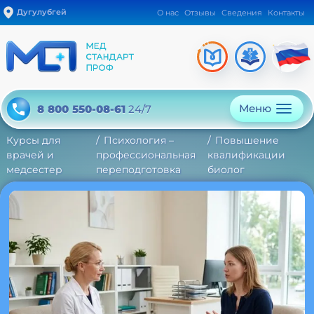
Дугулубгей
О нас
Отзывы
Сведения
Контакты
Меню
8 800 550-08-61
24/7
Курсы для
Психология –
Повышение
врачей и
профессиональная
квалификации
медсестер
переподготовка
биолог