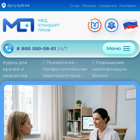
Дугулубгей
О нас
Отзывы
Сведения
Контакты
Меню
8 800 550-08-61
24/7
Курсы для
Психология –
Повышение
врачей и
профессиональная
квалификации
медсестер
переподготовка
биолог