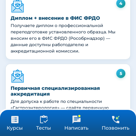
4
Диплом + внесение в ФИС ФРДО
Получаете диплом о профессиональной
переподготовке установленного образца. Мы
вносим его в ФИС ФРДО (Рособрнадзор) —
данные доступны работодателю и
аккредитационной комиссии.
5
Первичная специализированная
аккредитация
Для допуска к работе по специальности
«Гастроэнтерология» — сдаёте первичную
специализированную аккредитацию
(тестирование + практические навыки +
31 900 ₽
Получить консультацию
ситуационные задачи). Куратор помогает
Курсы
Тесты
Написать
Позвонить
576 ч
подготовиться.