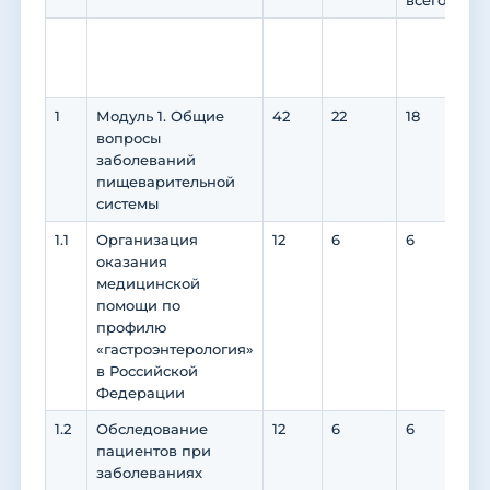
всего
в т
пр
по
1
Модуль 1. Общие
42
22
18
8
вопросы
заболеваний
пищеварительной
системы
1.1
Организация
12
6
6
2
оказания
медицинской
помощи по
профилю
«гастроэнтерология»
в Российской
Федерации
1.2
Обследование
12
6
6
4
пациентов при
заболеваниях