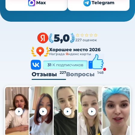
Max
Telegram
5,0
227 оценок
Хорошее место 2026
Награда
Я
ндекс карты
227
148
Отзывы
Вопросы