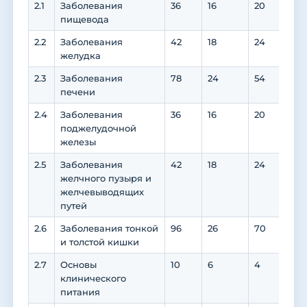
2.1
Заболевания
36
16
20
18
пищевода
2.2
Заболевания
42
18
24
18
желудка
2.3
Заболевания
78
24
54
46
печени
2.4
Заболевания
36
16
20
16
поджелудочной
железы
2.5
Заболевания
42
18
24
20
желчного пузыря и
желчевыводящих
путей
2.6
Заболевания тонкой
96
26
70
60
и толстой кишки
2.7
Основы
10
6
4
2
клинического
питания