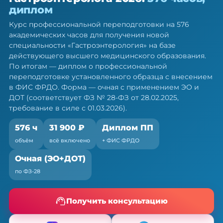
гастроэнтеролога — ПП, 576 ч
диплом
Диплом о профессиональной переподготовке.
Курс профессиональной переподготовки на 576
Очная форма с ЭО и ДОТ, без отрыва от работы
академических часов для получения новой
специальности «Гастроэнтерология» на базе
действующего высшего медицинского образования.
По итогам — диплом о профессиональной
переподготовке установленного образца с внесением
в ФИС ФРДО. Форма — очная с применением ЭО и
ДОТ (соответствует ФЗ № 28-ФЗ от 28.02.2025,
требование в силе с 01.03.2026).
576 ч
31 900 ₽
Диплом ПП
объём
всё включено
+ ФИС ФРДО
Очная (ЭО+ДОТ)
по ФЗ-28
Получить консультацию