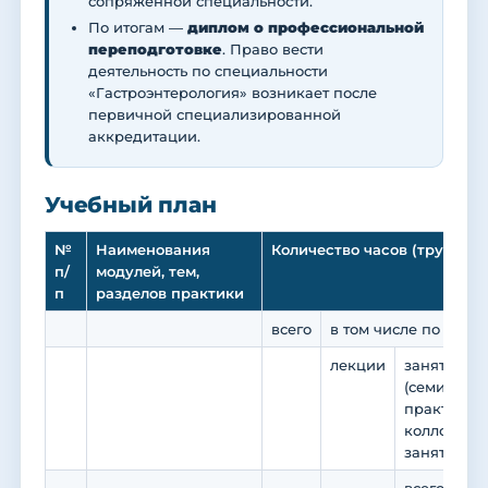
сопряжённой специальности.
По итогам —
диплом о профессиональной
переподготовке
. Право вести
деятельность по специальности
«Гастроэнтерология» возникает после
первичной специализированной
аккредитации.
Учебный план
№
Наименования
Количество часов (трудоемк
п/
модулей, тем,
п
разделов практики
всего
в том числе по вида
лекции
занятия се
(семинары,
практикум
коллоквиу
занятия)