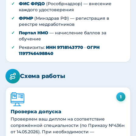
ФИС ФРДО
(Рособрнадзор) — внесение
каждого удостоверения
ФРМР
(Минздрав РФ) — регистрация в
реестре медработников
Портал НМО
— начисление баллов за
обучение
Реквизиты:
ИНН 9718143770
·
ОГРН
1197746498840
Схема работы
1
Проверка допуска
Проверяем ваш диплом на соответствие
сопряжённой специальности (по Приказу №436н
от 14.05.2026). При необходимости —