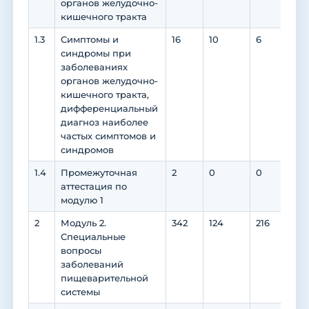
органов желудочно-
кишечного тракта
1.3
Симптомы и
16
10
6
2
синдромы при
заболеваниях
органов желудочно-
кишечного тракта,
дифференциальный
диагноз наиболее
частых симптомов и
синдромов
1.4
Промежуточная
2
0
0
0
аттестация по
модулю 1
2
Модуль 2.
342
124
216
180
Специальные
вопросы
заболеваний
пищеварительной
системы