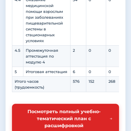
медицинской
помощи взрослым
при заболеваниях
пищеварительной
системы в
стационарных
условиях
4.5
Промежуточная
2
0
0
0
аттестация по
модулю 4
5
Итоговая аттестация
6
0
0
0
Итого часов
576
152
268
188
(трудоемкость)
Посмотреть полный учебно-
тематический план с
расшифровкой