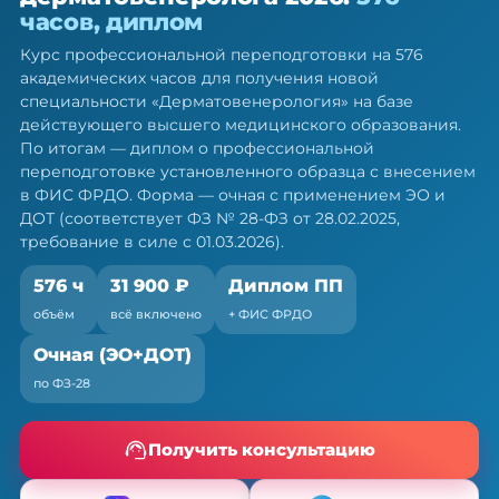
дерматовенеролога — ПП, 576 ч
часов, диплом
Диплом о профессиональной переподготовке.
Курс профессиональной переподготовки на 576
Очная форма с ЭО и ДОТ, без отрыва от работы
академических часов для получения новой
специальности «Дерматовенерология» на базе
действующего высшего медицинского образования.
По итогам — диплом о профессиональной
переподготовке установленного образца с внесением
в ФИС ФРДО. Форма — очная с применением ЭО и
ДОТ (соответствует ФЗ № 28-ФЗ от 28.02.2025,
требование в силе с 01.03.2026).
576 ч
31 900 ₽
Диплом ПП
объём
всё включено
+ ФИС ФРДО
Очная (ЭО+ДОТ)
по ФЗ-28
Получить консультацию