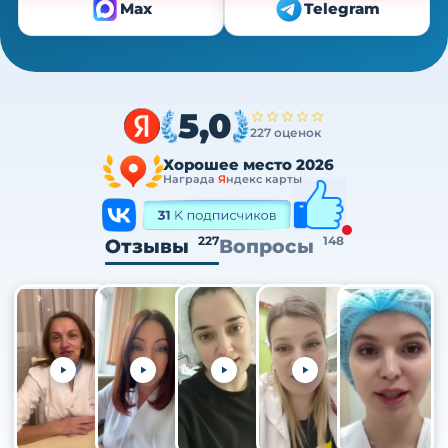
Max
Telegram
5,0
227 оценок
Хорошее место 2026
Награда
Я
ндекс карты
227
148
Отзывы
Вопросы