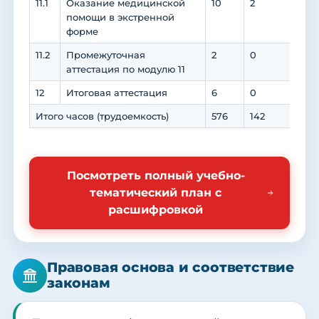
11.1
Оказание медицинской
10
2
8
помощи в экстренной
форме
11.2
Промежуточная
2
0
0
аттестация по модулю 11
12
Итоговая аттестация
6
0
0
Итого часов (трудоемкость)
576
142
324
Посмотреть полный учебно-
тематический план с
расшифровкой
Правовая основа и соответствие
законам