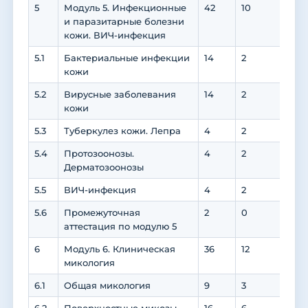
5
Модуль 5. Инфекционные
42
10
30
и паразитарные болезни
кожи. ВИЧ-инфекция
5.1
Бактериальные инфекции
14
2
12
кожи
5.2
Вирусные заболевания
14
2
12
кожи
5.3
Туберкулез кожи. Лепра
4
2
2
5.4
Протозоонозы.
4
2
2
Дерматозоонозы
5.5
ВИЧ-инфекция
4
2
2
5.6
Промежуточная
2
0
0
аттестация по модулю 5
6
Модуль 6. Клиническая
36
12
22
микология
6.1
Общая микология
9
3
6