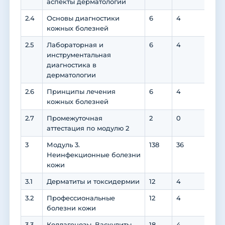
аспекты дерматологии
2.4
Основы диагностики
6
4
2
кожных болезней
2.5
Лабораторная и
6
4
2
инструментальная
диагностика в
дерматологии
2.6
Принципы лечения
6
4
2
кожных болезней
2.7
Промежуточная
2
0
0
аттестация по модулю 2
3
Модуль 3.
138
36
100
Неинфекционные болезни
кожи
3.1
Дерматиты и токсидермии
12
4
8
3.2
Профессиональные
12
4
8
болезни кожи
3.3
Коллагенозы. Васкулиты
18
4
14