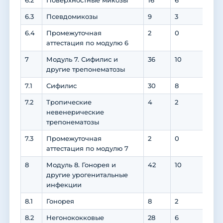
6.2
Поверхностные микозы
16
6
10
6.3
Псевдомикозы
9
3
6
6.4
Промежуточная
2
0
0
аттестация по модулю 6
7
Модуль 7. Сифилис и
36
10
24
другие трепонематозы
7.1
Сифилис
30
8
22
7.2
Тропические
4
2
2
невенерические
трепонематозы
7.3
Промежуточная
2
0
0
аттестация по модулю 7
8
Модуль 8. Гонорея и
42
10
30
другие урогенитальные
инфекции
8.1
Гонорея
8
2
6
8.2
Негонококковые
28
6
22