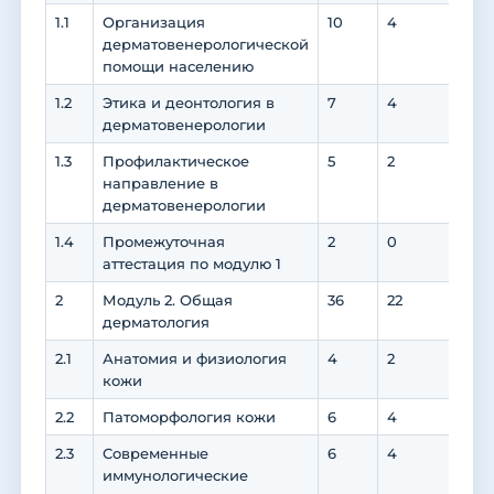
1.1
Организация
10
4
6
дерматовенерологической
помощи населению
1.2
Этика и деонтология в
7
4
3
дерматовенерологии
1.3
Профилактическое
5
2
3
направление в
дерматовенерологии
1.4
Промежуточная
2
0
0
аттестация по модулю 1
2
Модуль 2. Общая
36
22
12
дерматология
2.1
Анатомия и физиология
4
2
2
кожи
2.2
Патоморфология кожи
6
4
2
2.3
Современные
6
4
2
иммунологические