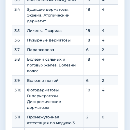
3.4
Зудящие дерматозы.
18
4
14
Экзема. Атопический
дерматит
3.5
Лихены. Псориаз
18
4
14
3.6
Пузырные дерматозы
18
4
14
3.7
Парапсориаз
6
2
4
3.8
Болезни сальных и
18
4
14
потовых желез. Болезни
волос
3.9
Болезни ногтей
6
2
4
3.10
Фотодерматозы.
10
4
6
Гиперкератозы.
Дисхромические
дерматозы
3.11
Промежуточная
2
0
0
аттестация по модулю 3