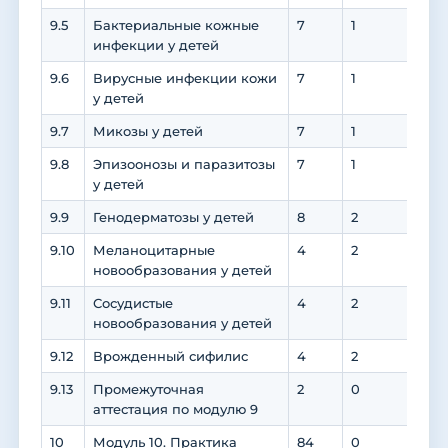
9.5
Бактериальные кожные
7
1
6
инфекции у детей
9.6
Вирусные инфекции кожи
7
1
6
у детей
9.7
Микозы у детей
7
1
6
9.8
Эпизоонозы и паразитозы
7
1
6
у детей
9.9
Генодерматозы у детей
8
2
6
9.10
Меланоцитарные
4
2
2
новообразования у детей
9.11
Сосудистые
4
2
2
новообразования у детей
9.12
Врожденный сифилис
4
2
2
9.13
Промежуточная
2
0
0
аттестация по модулю 9
10
Модуль 10. Практика
84
0
0