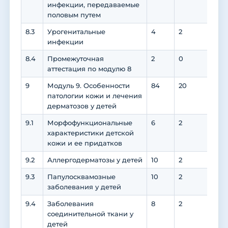
инфекции, передаваемые
половым путем
8.3
Урогенитальные
4
2
2
инфекции
8.4
Промежуточная
2
0
0
аттестация по модулю 8
9
Модуль 9. Особенности
84
20
62
патологии кожи и лечения
дерматозов у детей
9.1
Морфофункциональные
6
2
4
характеристики детской
кожи и ее придатков
9.2
Аллергодерматозы у детей
10
2
8
9.3
Папулосквамозные
10
2
8
заболевания у детей
9.4
Заболевания
8
2
6
соединительной ткани у
детей