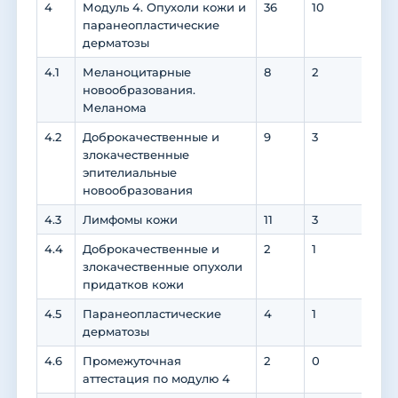
4
Модуль 4. Опухоли кожи и
36
10
24
паранеопластические
дерматозы
4.1
Меланоцитарные
8
2
6
новообразования.
Меланома
4.2
Доброкачественные и
9
3
6
злокачественные
эпителиальные
новообразования
4.3
Лимфомы кожи
11
3
8
4.4
Доброкачественные и
2
1
1
злокачественные опухоли
придатков кожи
4.5
Паранеопластические
4
1
3
дерматозы
4.6
Промежуточная
2
0
0
аттестация по модулю 4