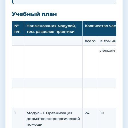
Учебный план
№
Наименования модулей,
Количество часов (т
п/п
тем, разделов практики
всего
в том числе 
лекции
зан
(се
пра
кол
зан
все
1
Модуль 1. Организация
24
10
12
дерматовенерологической
помощи