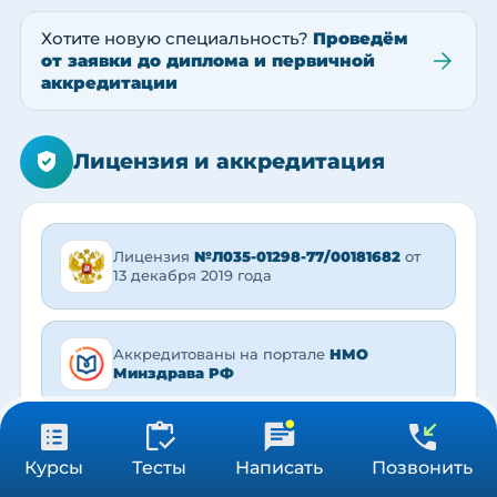
Хотите новую специальность?
Проведём
от заявки до диплома и первичной
аккредитации
Лицензия и аккредитация
Лицензия
№Л035-01298-77/00181682
от
13 декабря 2019 года
Аккредитованы на портале
НМО
Минздрава РФ
31 900 ₽
Ни одного отказа
в аккредитации за 5
Получить консультацию
Курсы
Тесты
Написать
Позвонить
576 ч
лет!