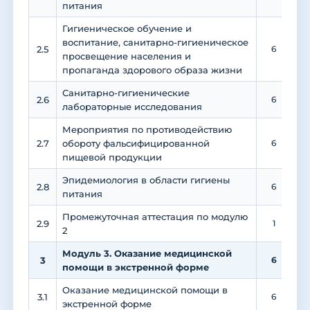
питания
Гигиеническое обучение и
воспитание, санитарно-гигиеническое
2.5
6
просвещение населения и
пропаганда здорового образа жизни
Санитарно-гигиенические
2.6
6
лабораторные исследования
Мероприятия по противодействию
2.7
обороту фальсифицированной
6
пищевой продукции
Эпидемиология в области гигиены
2.8
6
питания
Промежуточная аттестация по модулю
2.9
1
2
Модуль 3. Оказание медицинской
3
6
помощи в экстренной форме
Оказание медицинской помощи в
3.1
6
экстренной форме