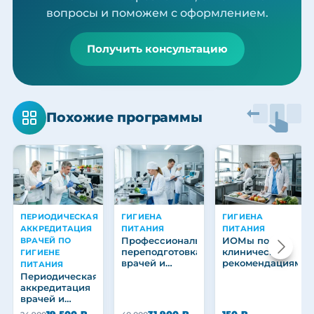
вопросы и поможем с оформлением.
Получить консультацию
Похожие программы
ПЕРИОДИЧЕСКАЯ
ГИГИЕНА
ГИГИЕНА
АККРЕДИТАЦИЯ
ПИТАНИЯ
ПИТАНИЯ
Профессиональная
ИОМы по
ВРАЧЕЙ ПО
переподготовка
клиническим
ГИГИЕНЕ
врачей и
рекомендациям
ПИТАНИЯ
медицинских
Периодическая
работников
аккредитация
врачей и
медицинских
19 500 ₽
31 900 ₽
150 ₽