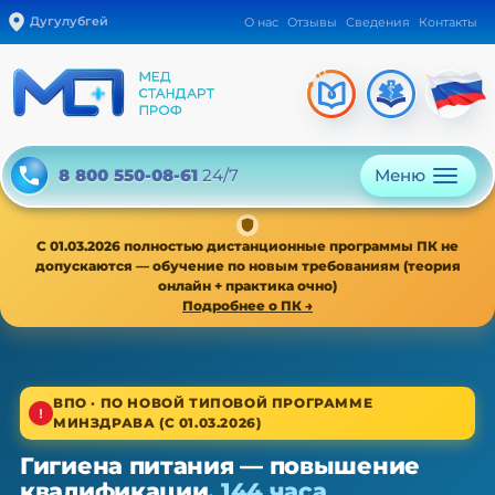
Дугулубгей
О нас
Отзывы
Сведения
Контакты
Меню
8 800 550-08-61
24/7
С 01.03.2026 полностью дистанционные программы ПК не
допускаются — обучение по новым требованиям (теория
онлайн + практика очно)
Подробнее о ПК →
1/4
ВПО · ПО НОВОЙ ТИПОВОЙ ПРОГРАММЕ
МИНЗДРАВА (С 01.03.2026)
Высшее звено · новая типовая программа
Гигиена питания — повышение
Гигиена питания — ПК, 36/72/144 ч
квалификации,
144 часа