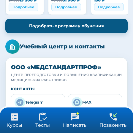
24 900
40 000
работников
Подробнее
Подробнее
Подробнее
Подобрать программу обучения
Учебный центр и контакты
ООО «МЕДСТАНДАРТПРОФ»
ЦЕНТР ПЕРЕПОДГОТОВКИ И ПОВЫШЕНИЯ КВАЛИФИКАЦИИ
МЕДИЦИНСКИХ РАБОТНИКОВ
МЕДСТАНДАРТПРОФ
МЕДСТАНДАРТПРОФ
МЕДСТАНДАРТПРОФ
КОНТАКТЫ
Учебный центр
Наша команда
Выпускники
Практика с действующими специалистами
Преподаватели и кураторы центра
Вручение удостоверений и сертификатов
Telegram
MAX
info@medstandar
от 3 900 ₽
8 (800) 550-08-61
Получить консультацию
tprof.ru
Курсы
Тесты
Написать
Позвонить
36/72/144 ч