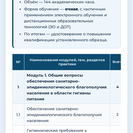
Объём — 144 академических часа.
Форма обучения —
очная
, с частичным
применением электронного обучения и
дистанционных образовательных
технологий (ЭО и ДОТ).
По итогам — удостоверение о повышении
квалификации установленного образца.
Ле
Наименования модулей, тем, разделов
№
Всего
практики
Модуль 1. Общие вопросы
обеспечения санитарно-
1
эпидемиологического благополучия
4
населения в области гигиены
питания
Обеспечение санитарно-
1.1
эпидемиологического благополучия
2
населения
Гигиенические требования к