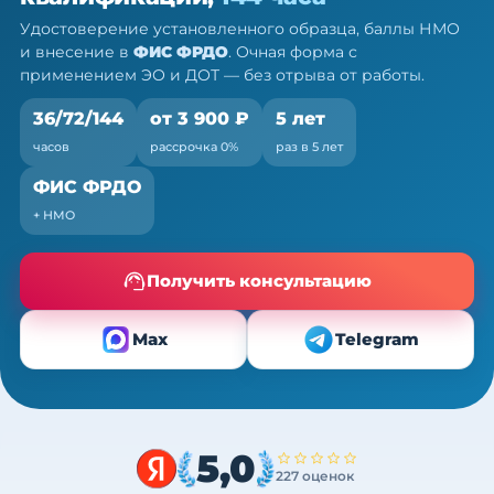
Очно (практика) + теория онлайн, без отрыва от
Удостоверение установленного образца, баллы НМО
работы
и внесение в
ФИС ФРДО
. Очная форма с
применением ЭО и ДОТ — без отрыва от работы.
36/72/144
от 3 900 ₽
5 лет
часов
рассрочка 0%
раз в 5 лет
ФИС ФРДО
+ НМО
Получить консультацию
Max
Telegram
5,0
227 оценок