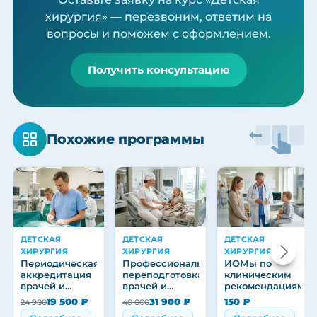
хирургия» — перезвоним, ответим на
вопросы и поможем с оформлением.
Получить консультацию
Похожие программы
ДЕТСКАЯ
ДЕТСКАЯ
ДЕТСКАЯ
ХИРУРГИЯ
ХИРУРГИЯ
ХИРУРГИЯ
Периодическая
Профессиональная
ИОМы по
аккредитация
переподготовка
клиническим
врачей и
врачей и
рекомендациям
медицинских
медицинских
19 500 ₽
31 900 ₽
150 ₽
24 900
40 000
работников
работников