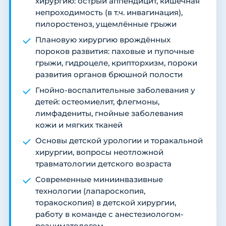
хирургию: острый аппендицит, кишечная
непроходимость (в т.ч. инвагинация),
пилоростеноз, ущемлённые грыжи
Плановую хирургию врождённых
пороков развития: паховые и пупочные
грыжи, гидроцеле, крипторхизм, пороки
развития органов брюшной полости
Гнойно-воспалительные заболевания у
детей: остеомиелит, флегмоны,
лимфадениты, гнойные заболевания
кожи и мягких тканей
Основы детской урологии и торакальной
хирургии, вопросы неотложной
травматологии детского возраста
Современные миниинвазивные
технологии (лапароскопия,
торакоскопия) в детской хирургии,
работу в команде с анестезиологом-