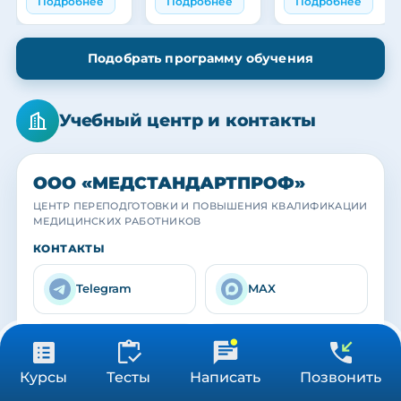
Подробнее
Подробнее
Подробнее
Подобрать программу обучения
Учебный центр и контакты
ООО «МЕДСТАНДАРТПРОФ»
ЦЕНТР ПЕРЕПОДГОТОВКИ И ПОВЫШЕНИЯ КВАЛИФИКАЦИИ
МЕДИЦИНСКИХ РАБОТНИКОВ
МЕДСТАНДАРТПРОФ
МЕДСТАНДАРТПРОФ
МЕДСТАНДАРТПРОФ
КОНТАКТЫ
Учебный центр
Наша команда
Выпускники
Практика с действующими специалистами
Преподаватели и кураторы центра
Вручение удостоверений и сертификатов
Telegram
MAX
info@medstandar
8 (800) 550-08-61
tprof.ru
от 3 900 ₽
Получить консультацию
Курсы
Тесты
Написать
Позвонить
36/72/144 ч