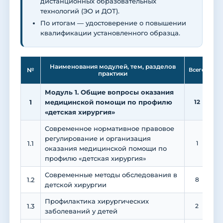
дистанционных образовательных
технологий (ЭО и ДОТ).
По итогам — удостоверение о повышении
квалификации установленного образца.
Ле
Наименования модулей, тем, разделов
№
Всего
практики
Модуль 1. Общие вопросы оказания
1
медицинской помощи по профилю
12
«детская хирургия»
Современное нормативное правовое
регулирование и организация
1.1
1
1
оказания медицинской помощи по
профилю «детская хирургия»
Современные методы обследования в
1.2
8
детской хирургии
Профилактика хирургических
1.3
2
заболеваний у детей