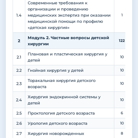
Современные требования к
организации и проведению
1.4
медицинских экспертиз при оказании
1
1
медицинской помощи по профилю
«детская хирургия»
Модуль 2. Частные вопросы детской
2
122
2
хирургии
Плановая и пластическая хирургия у
2.1
10
детей
2.2
Гнойная хирургия у детей
10
Торакальная хирургия детского
2.3
10
возраста
Хирургия эндокринной системы у
2.4
10
детей
2.5
Проктология детского возраста
6
2.6
Урология детского возраста
10
2.7
Хирургия новорожденных
8