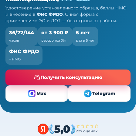
ч
Удостоверение установленного образца, баллы НМО
Очно (практика) + теория онлайн, без отрыва от
и внесение в
ФИС ФРДО
. Очная форма с
работы
применением ЭО и ДОТ — без отрыва от работы.
36/72/144
от 3 900 ₽
5 лет
часов
рассрочка 0%
раз в 5 лет
ФИС ФРДО
+ НМО
Получить консультацию
Max
Telegram
5,0
227 оценок