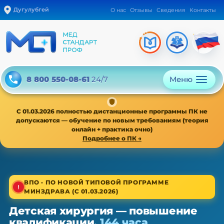
Дугулубгей
О нас
Отзывы
Сведения
Контакты
Меню
8 800 550-08-61
24/7
С 01.03.2026 полностью дистанционные программы ПК не
допускаются — обучение по новым требованиям (теория
онлайн + практика очно)
Подробнее о ПК →
1/4
ВПО · ПО НОВОЙ ТИПОВОЙ ПРОГРАММЕ
МИНЗДРАВА (С 01.03.2026)
Высшее звено · новая типовая программа
Детская хирургия — повышение
Детская хирургия — ПК, 36/72/144
квалификации,
144 часа