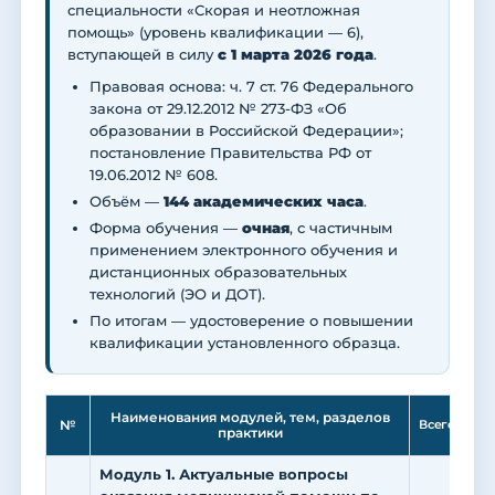
специальности «Скорая и неотложная
помощь» (уровень квалификации — 6),
вступающей в силу
с 1 марта 2026 года
.
Правовая основа: ч. 7 ст. 76 Федерального
закона от 29.12.2012 № 273-ФЗ «Об
образовании в Российской Федерации»;
постановление Правительства РФ от
19.06.2012 № 608.
Объём —
144 академических часа
.
Форма обучения —
очная
, с частичным
применением электронного обучения и
дистанционных образовательных
технологий (ЭО и ДОТ).
По итогам — удостоверение о повышении
квалификации установленного образца.
Ле
Наименования модулей, тем, разделов
№
Всего
практики
Модуль 1. Актуальные вопросы