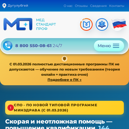
Дугулубгей
О нас
Отзывы
Сведения
Контакты
Меню
8 800 550-08-61
24/7
С 01.03.2026 полностью дистанционные программы ПК не
допускаются — обучение по новым требованиям (теория
онлайн + практика очно)
Подробнее о ПК →
1/4
СПО · ПО НОВОЙ ТИПОВОЙ ПРОГРАММЕ
МИНЗДРАВА (С 01.03.2026)
Среднее звено · новая типовая программа
Скорая и неотложная помощь —
Скорая и неотложная помощь —
повышение квалификации,
144