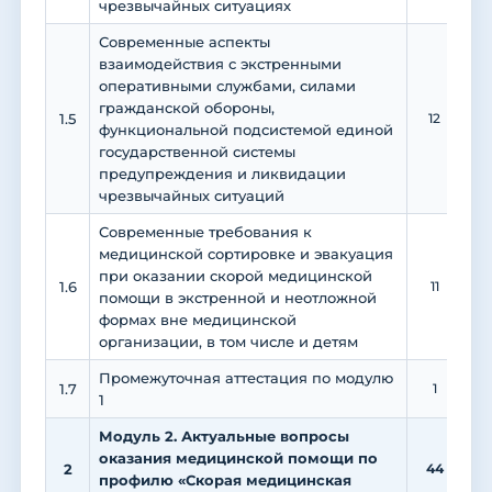
чрезвычайных ситуациях
Современные аспекты
взаимодействия с экстренными
оперативными службами, силами
гражданской обороны,
1.5
12
функциональной подсистемой единой
государственной системы
предупреждения и ликвидации
чрезвычайных ситуаций
Современные требования к
медицинской сортировке и эвакуация
при оказании скорой медицинской
1.6
11
1
помощи в экстренной и неотложной
формах вне медицинской
организации, в том числе и детям
Промежуточная аттестация по модулю
1.7
1
1
Модуль 2. Актуальные вопросы
оказания медицинской помощи по
2
44
1
профилю «Скорая медицинская