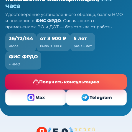
ПК, 36/72/144 ч
часа
Очно (практика) + теория онлайн, без отрыва от
Удостоверение установленного образца, баллы НМО
работы
и внесение в
ФИС ФРДО
. Очная форма с
применением ЭО и ДОТ — без отрыва от работы.
36/72/144
от 3 900 ₽
5 лет
часов
было 9 900 ₽
раз в 5 лет
ФИС ФРДО
+ НМО
Получить консультацию
Max
Telegram
5,0