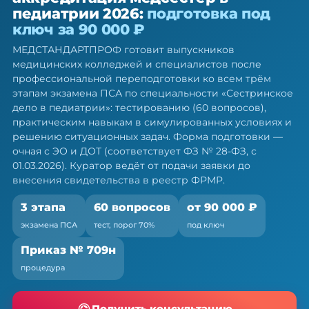
аккредитация медсестёр в
педиатрии 2026:
подготовка под
педиатрии — подготовка под
ключ за 90 000 ₽
ключ
МЕДСТАНДАРТПРОФ готовит выпускников
Готовим ко всем трём этапам экзамена ПСА: тест,
медицинских колледжей и специалистов после
симуляция, ситуационные задачи
профессиональной переподготовки ко всем трём
этапам экзамена ПСА по специальности «Сестринское
дело в педиатрии»: тестированию (60 вопросов),
практическим навыкам в симулированных условиях и
решению ситуационных задач. Форма подготовки —
очная с ЭО и ДОТ (соответствует ФЗ № 28-ФЗ, с
01.03.2026). Куратор ведёт от подачи заявки до
внесения свидетельства в реестр ФРМР.
3 этапа
60 вопросов
от 90 000 ₽
экзамена ПСА
тест, порог 70%
под ключ
Приказ № 709н
процедура
Получить консультацию