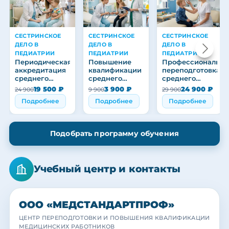
СЕСТРИНСКОЕ
СЕСТРИНСКОЕ
СЕСТРИНСКОЕ
ДЕЛО В
ДЕЛО В
ДЕЛО В
ПЕДИАТРИИ
ПЕДИАТРИИ
ПЕДИАТРИИ
Периодическая
Повышение
Профессиональна
аккредитация
квалификации
переподготовка
среднего
среднего
среднего
медицинского
медицинского
медицинского
19 500 ₽
3 900 ₽
24 900 ₽
24 900
9 900
29 900
персонала
персонала
персонала
Подробнее
Подробнее
Подробнее
Подобрать программу обучения
Учебный центр и контакты
ООО «МЕДСТАНДАРТПРОФ»
ЦЕНТР ПЕРЕПОДГОТОВКИ И ПОВЫШЕНИЯ КВАЛИФИКАЦИИ
МЕДИЦИНСКИХ РАБОТНИКОВ