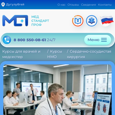
Дугулубгей
О нас
Отзывы
Сведения
Контакты
Меню
8 800 550-08-61
24/7
Курсы для врачей и
Курсы
Сердечно-сосудистая
медсестер
НМО
хирургия