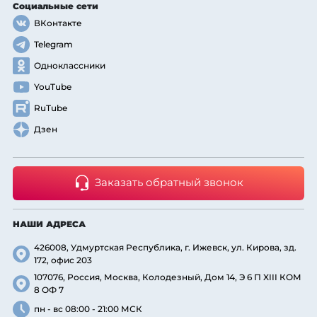
Социальные сети
ВКонтакте
Telegram
Одноклассники
YouTube
RuTube
Дзен
Заказать обратный звонок
НАШИ АДРЕСА
426008, Удмуртская Республика, г. Ижевск, ул. Кирова, зд.
172, офис 203
107076, Россия, Москва, Колодезный, Дом 14, Э 6 П XIII КОМ
8 ОФ 7
пн - вс 08:00 - 21:00 МСК