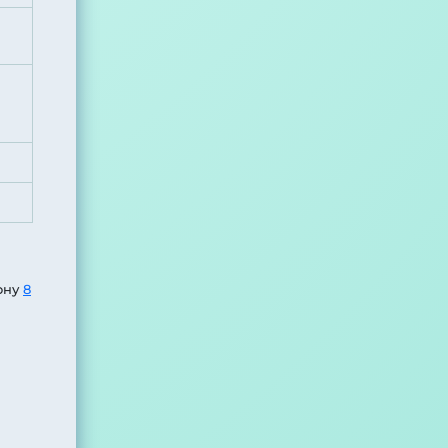
ону
8