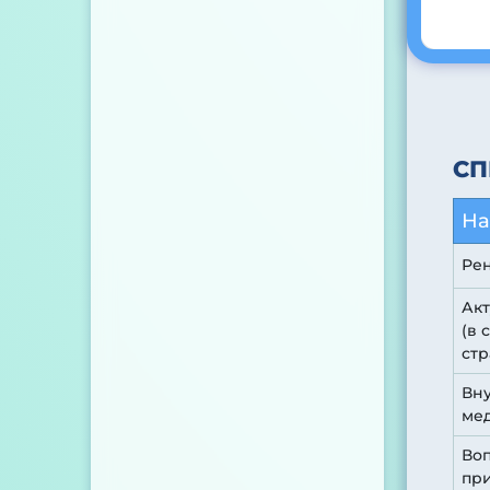
СП
На
Рен
Ак
(в 
стр
Вну
ме
Воп
при