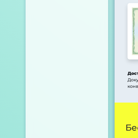
Дос
Док
конв
Бе