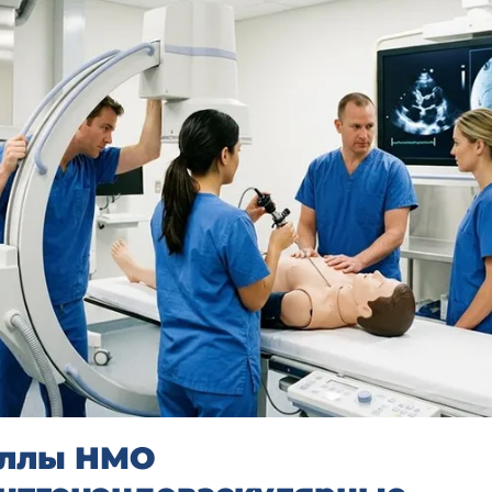
ллы НМО