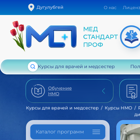
Дугулубгей
О нас
Лицен
Курсы для врачей и медсестер
Пол
Обучение
НМО
Курсы для врачей и медсестер
Курсы НМО
ди
Каталог программ