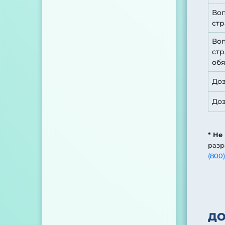
Воп
стр
Воп
стр
обя
До
До
* Не
разр
(800)
Д