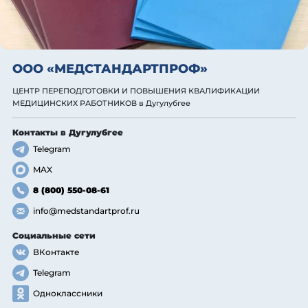
ООО «МЕДСТАНДАРТПРОФ»
ЦЕНТР ПЕРЕПОДГОТОВКИ И ПОВЫШЕНИЯ КВАЛИФИКАЦИИ
МЕДИЦИНСКИХ РАБОТНИКОВ
в Дугулубгее
Контакты
в Дугулубгее
Telegram
MAX
8 (800) 550-08-61
info@medstandartprof.ru
Социальные сети
ВКонтакте
Telegram
Одноклассники