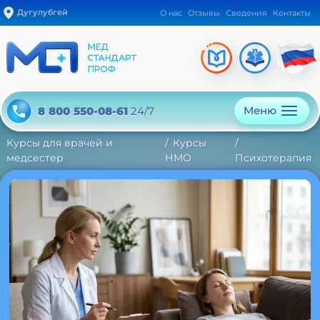
Дугулубгей
О нас
Отзывы
Сведения
Контакты
Меню
8 800 550-08-61
24/7
Курсы для врачей и
Курсы
медсестер
НМО
Психотерапия