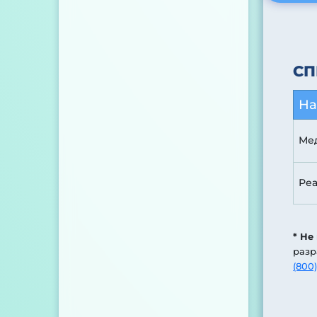
СП
На
Мед
Ре
* Не
разр
(800)