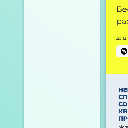
Бе
ра
до 12
%
НЕ
СП
СО
КВ
ПР
Меди