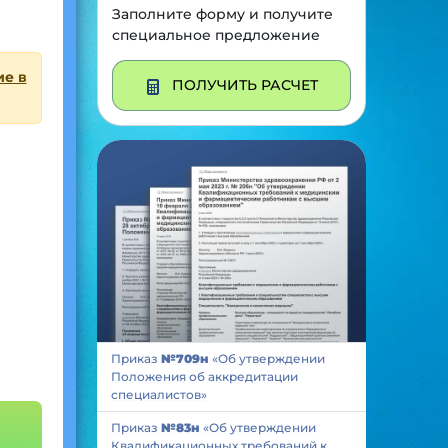
Заполните форму и получите
специальное предложение
ие в
ПОЛУЧИТЬ РАСЧЕТ
Приказ
№709н
«Об утверждении
Положения об аккредитации
специалистов»
Приказ
№83н
«Об утверждении
Квалификационных требований к