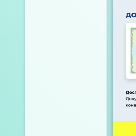
Д
Дос
Док
конв