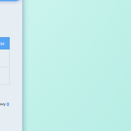
сы
ону
8