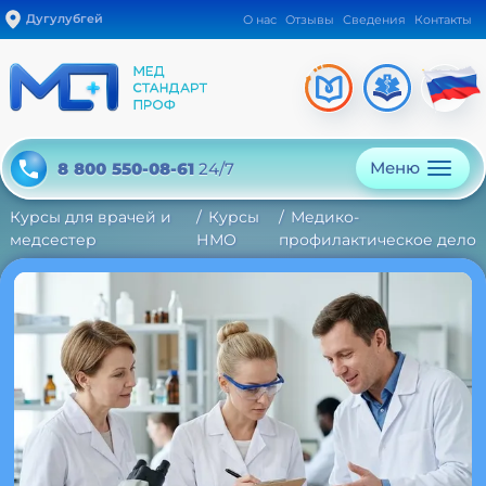
Дугулубгей
О нас
Отзывы
Сведения
Контакты
Меню
8 800 550-08-61
24/7
Курсы для врачей и
Курсы
Медико-
медсестер
НМО
профилактическое дело