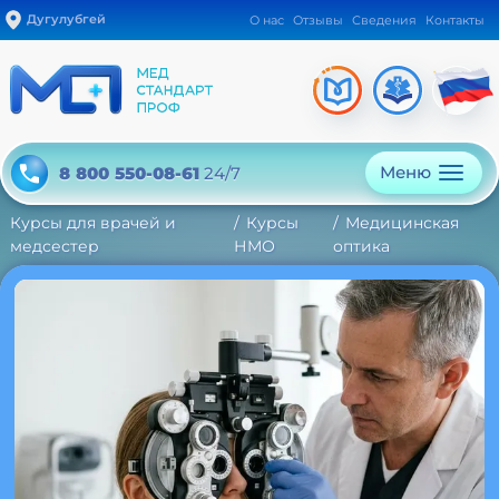
Дугулубгей
О нас
Отзывы
Сведения
Контакты
Меню
8 800 550-08-61
24/7
Курсы для врачей и
Курсы
Медицинская
медсестер
НМО
оптика