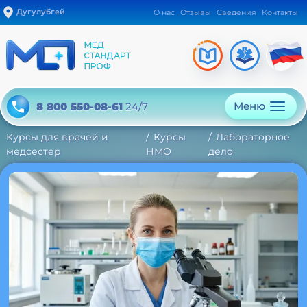
Дугулубгей
О нас
Отзывы
Сведения
Контакты
Меню
8 800 550-08-61
24/7
Курсы для врачей и
Курсы
Лабораторное
медсестер
НМО
дело