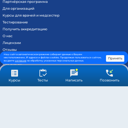
Партнёрская программа
Для организаций
Курсы для врачей и медсестер
Тестирование
Получить аккредитацию
О нас
Лицензии
Отзывы
Наш сайт в автоматическом режиме собирает данные о Вашем
Новости
местоположении, IP адресе и файлах cookies. Продолжая пользоваться сайтом,
Принять
вы даете
согласие
на обработку указанных персональных данных.
Все статьи
Контакты
Вход на образовательный портал
Курсы
Тесты
Написать
Позвонить
Сведения
Результаты аккредитации
МОСКВА ©
МЕДСТАНДАРТПРОФ
– ВСЕ ПРАВА ЗАЩИЩЕНЫ
ПОДДЕРЖКА
ОБРАБОТКА ПЕРСОНАЛЬНЫХ ДАННЫХ
ПУБЛИЧНАЯ ОФЕРТА