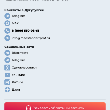
Контакты
в Дугулубгее
Telegram
MAX
8 (800) 550-08-61
info@medstandartprof.ru
Социальные сети
ВКонтакте
Telegram
Одноклассники
YouTube
RuTube
Дзен
Заказать обратный звонок