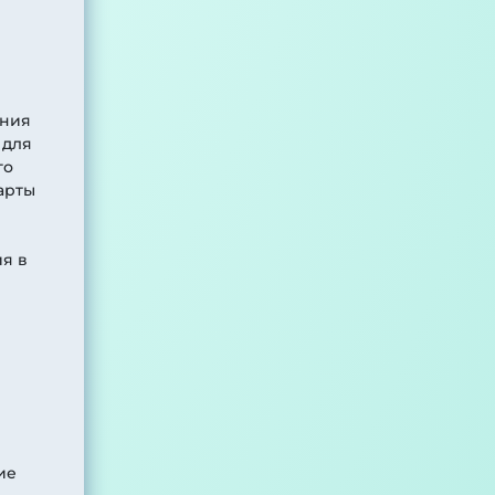
ения
 для
го
арты
я в
я
ие