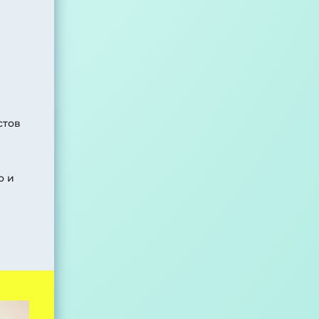
стов
о и