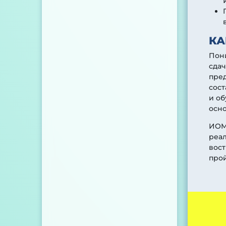
КА
Пон
сдач
пред
сос
и об
осно
ИОМ 
реал
вос
прой