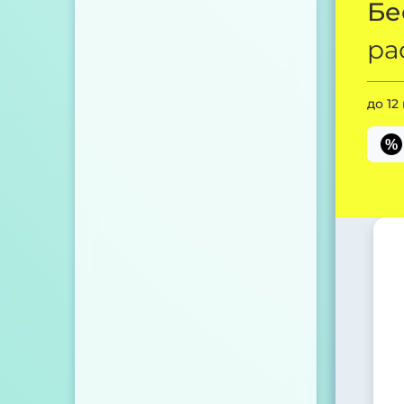
Бе
ра
до 12
%