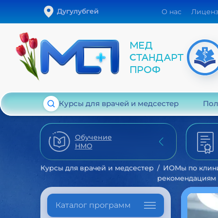
Дугулубгей
О нас
Лицен
Курсы для врачей и медсестер
Пол
Обучение
НМО
Курсы для врачей и медсестер
ИОМы по клин
рекомендациям
Каталог программ