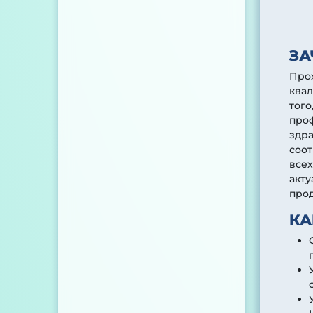
ЗА
Про
ква
того
про
здра
соот
всех
акту
про
КА