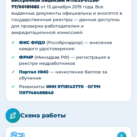
бессрочной лицензии №Л035-01298-
77/00181682
от 13 декабря 2019 года. Все
выданные документы официальны и вносятся в
государственные реестры — данные доступны
для проверки работодателем и
аккредитационной комиссией.
ФИС ФРДО
(Рособрнадзор) — внесение
каждого удостоверения
ФРМР
(Минздрав РФ) — регистрация в
реестре медработников
Портал НМО
— начисление баллов за
обучение
Реквизиты:
ИНН 9718143770
·
ОГРН
1197746498840
Схема работы
1