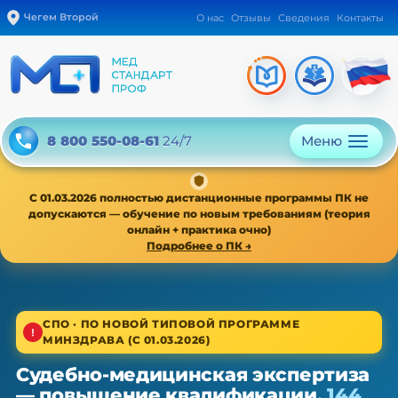
Чегем Второй
О нас
Отзывы
Сведения
Контакты
Меню
8 800 550-08-61
24/7
С 01.03.2026 полностью дистанционные программы ПК не
допускаются — обучение по новым требованиям (теория
онлайн + практика очно)
Подробнее о ПК →
1/4
СПО · ПО НОВОЙ ТИПОВОЙ ПРОГРАММЕ
МИНЗДРАВА (С 01.03.2026)
Среднее звено · новая типовая программа
Судебно-медицинская экспертиза
Судебно-медицинская экспертиза
— повышение квалификации,
144