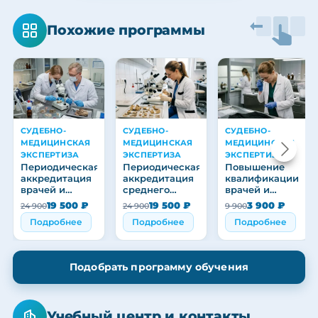
Похожие программы
СУДЕБНО-
СУДЕБНО-
СУДЕБНО-
МЕДИЦИНСКАЯ
МЕДИЦИНСКАЯ
МЕДИЦИНСКАЯ
ЭКСПЕРТИЗА
ЭКСПЕРТИЗА
ЭКСПЕРТИЗА
Периодическая
Периодическая
Повышение
аккредитация
аккредитация
квалификации
врачей и
среднего
врачей и
медицинских
медицинского
медицинских
19 500 ₽
19 500 ₽
3 900 ₽
24 900
24 900
9 900
работников
персонала
работников
Подробнее
Подробнее
Подробнее
Подобрать программу обучения
Учебный центр и контакты