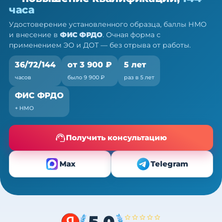
— ПК, 36/72/144 ч
часа
Очно (практика) + теория онлайн, без отрыва от
Удостоверение установленного образца, баллы НМО
работы
и внесение в
ФИС ФРДО
. Очная форма с
применением ЭО и ДОТ — без отрыва от работы.
36/72/144
от 3 900 ₽
5 лет
часов
было 9 900 ₽
раз в 5 лет
ФИС ФРДО
+ НМО
Получить консультацию
Max
Telegram
5,0