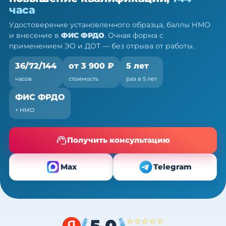
— ПК, 36/72/144 ч
часа
Очно (практика) + теория онлайн, без отрыва от
Удостоверение установленного образца, баллы НМО
работы
и внесение в
ФИС ФРДО
. Очная форма с
применением ЭО и ДОТ — без отрыва от работы.
36/72/144
от 3 900 ₽
5 лет
часов
стоимость
раз в 5 лет
ФИС ФРДО
+ НМО
Получить консультацию
Max
Telegram
5,0