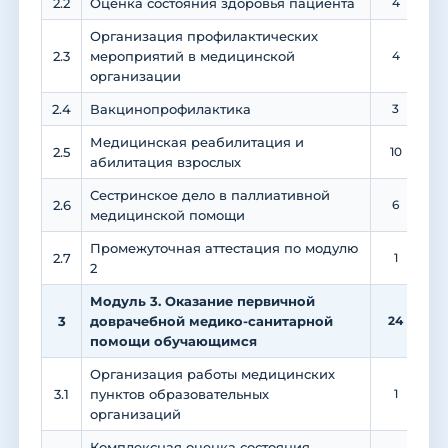
2.2
Оценка состояния здоровья пациента
4
Организация профилактических
2.3
мероприятий в медицинской
4
организации
2.4
Вакцинопрофилактика
3
1
Медицинская реабилитация и
2.5
10
абилитация взрослых
Сестринское дело в паллиативной
2.6
6
медицинской помощи
Промежуточная аттестация по модулю
2.7
1
2
Модуль 3. Оказание первичной
3
доврачебной медико-санитарной
24
помощи обучающимся
Организация работы медицинских
3.1
пунктов образовательных
1
1
организаций
Комплексная оценка состояния