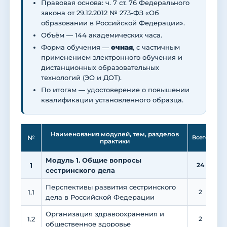
Правовая основа: ч. 7 ст. 76 Федерального
закона от 29.12.2012 № 273-ФЗ «Об
образовании в Российской Федерации».
Объём — 144 академических часа.
Форма обучения —
очная
, с частичным
применением электронного обучения и
дистанционных образовательных
технологий (ЭО и ДОТ).
По итогам — удостоверение о повышении
квалификации установленного образца.
Ле
Наименования модулей, тем, разделов
№
Всего
практики
Модуль 1. Общие вопросы
1
24
1
сестринского дела
Перспективы развития сестринского
1.1
2
дела в Российской Федерации
Организация здравоохранения и
1.2
2
общественное здоровье