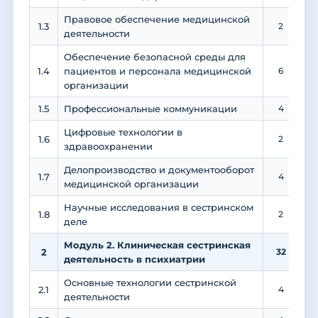
Правовое обеспечение медицинской
1.3
2
деятельности
Обеспечение безопасной среды для
1.4
пациентов и персонала медицинской
6
организации
1.5
Профессиональные коммуникации
4
Цифровые технологии в
1.6
2
здравоохранении
Делопроизводство и документооборот
1.7
4
медицинской организации
Научные исследования в сестринском
1.8
2
деле
Модуль 2. Клиническая сестринская
2
32
деятельность в психиатрии
Основные технологии сестринской
2.1
4
деятельности