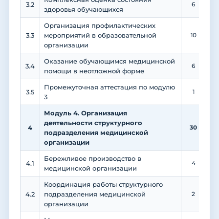
3.2
6
здоровья обучающихся
Организация профилактических
3.3
мероприятий в образовательной
10
организации
Оказание обучающимся медицинской
3.4
6
помощи в неотложной форме
Промежуточная аттестация по модулю
3.5
1
3
Модуль 4. Организация
деятельности структурного
4
30
подразделения медицинской
организации
Бережливое производство в
4.1
4
медицинской организации
Координация работы структурного
4.2
подразделения медицинской
2
организации