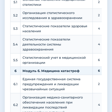
5.1
2
статистики
Организация статистического
5.2
2
исследования в здравоохранении
Статистические показатели здоровья
5.3
4
населения
Статистические показатели
5.4
деятельности системы
4
здравоохранения
Статистический учет в медицинской
5.5
6
организации
6
Модуль 6. Медицина катастроф
6
Единая государственная система
6.1
предупреждения и ликвидации
2
чрезвычайных ситуаций
Организация медико-санитарного
обеспечения населения при
6.2
4
ликвидации последствий