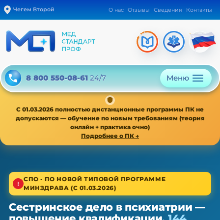
Чегем Второй
О нас
Отзывы
Сведения
Контакты
Меню
8 800 550-08-61
24/7
С 01.03.2026 полностью дистанционные программы ПК не
допускаются — обучение по новым требованиям (теория
онлайн + практика очно)
Подробнее о ПК →
1/4
СПО · ПО НОВОЙ ТИПОВОЙ ПРОГРАММЕ
МИНЗДРАВА (С 01.03.2026)
Среднее звено · новая типовая программа
Сестринское дело в психиатрии —
Сестринское дело в психиатрии
повышение квалификации,
144