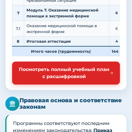
чрезвычайных ситуаций
Модуль 7. Оказание медицинской
7
6
помощи в экстренной форме
Оказание медицинской помощи в
7.1
6
экстренной форме
8
Итоговая аттестация
4
Итого часов (трудоемкость)
144
4
Посмотреть полный учебный план
с расшифровкой
Правовая основа и соответствие
законам
Программы соответствуют последним
изменениям законодательства:
Приказ