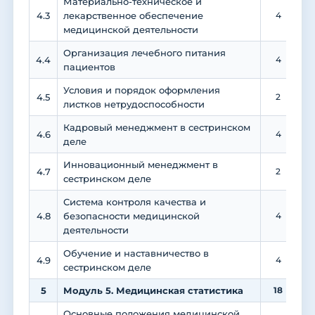
Материально-техническое и
4.3
лекарственное обеспечение
4
медицинской деятельности
Организация лечебного питания
4.4
4
пациентов
Условия и порядок оформления
4.5
2
листков нетрудоспособности
Кадровый менеджмент в сестринском
4.6
4
деле
Инновационный менеджмент в
4.7
2
сестринском деле
Система контроля качества и
4.8
безопасности медицинской
4
деятельности
Обучение и наставничество в
4.9
4
сестринском деле
5
Модуль 5. Медицинская статистика
18
Основные положения медицинской