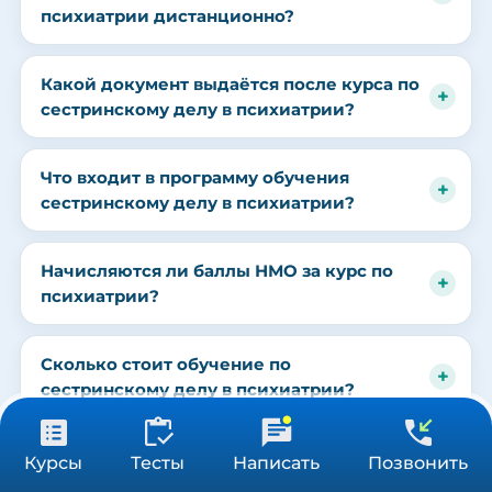
психиатрии дистанционно?
Какой документ выдаётся после курса по
сестринскому делу в психиатрии?
Что входит в программу обучения
сестринскому делу в психиатрии?
Начисляются ли баллы НМО за курс по
психиатрии?
Сколько стоит обучение по
сестринскому делу в психиатрии?
от 3 900 ₽
Получить консультацию
Какие документы нужны для зачисления
Курсы
Тесты
Написать
Позвонить
36/72/144 ч
на курс?