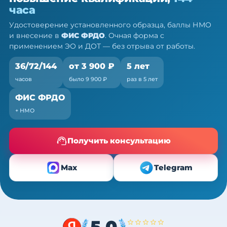
ПК, 36/72/144 ч
часа
Очно (практика) + теория онлайн, без отрыва от
Удостоверение установленного образца, баллы НМО
работы
и внесение в
ФИС ФРДО
. Очная форма с
применением ЭО и ДОТ — без отрыва от работы.
36/72/144
от 3 900 ₽
5 лет
часов
было 9 900 ₽
раз в 5 лет
ФИС ФРДО
+ НМО
Получить консультацию
Max
Telegram
5,0