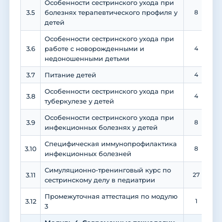
Особенности сестринского ухода при
3.5
болезнях терапевтического профиля у
8
детей
Особенности сестринского ухода при
3.6
работе с новорожденными и
4
недоношенными детьми
3.7
Питание детей
4
Особенности сестринского ухода при
3.8
4
туберкулезе у детей
Особенности сестринского ухода при
3.9
8
инфекционных болезнях у детей
Специфическая иммунопрофилактика
3.10
8
инфекционных болезней
Симуляционно-тренинговый курс по
3.11
27
сестринскому делу в педиатрии
Промежуточная аттестация по модулю
3.12
1
3