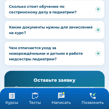
Сколько стоит обучение по
сестринскому делу в педиатрии?
Какие документы нужны для зачисления
на курс?
Чем отличается уход за
новорождёнными и детьми в работе
медсестры педиатрии?
Оставьте заявку
Оставьте заявку на курс «Сестринское
дело в педиатрии» — перезвоним,
ответим на вопросы и поможем с
от 3 900 ₽
Получить консультацию
Курсы
Тесты
Написать
Позвонить
36/72/144 ч
оформлением.