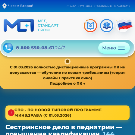
Чегем Второй
О нас
Отзывы
Сведения
Контакты
Меню
8 800 550-08-61
24/7
С 01.03.2026 полностью дистанционные программы ПК не
допускаются — обучение по новым требованиям (теория
онлайн + практика очно)
Подробнее о ПК →
1/4
СПО · ПО НОВОЙ ТИПОВОЙ ПРОГРАММЕ
МИНЗДРАВА (С 01.03.2026)
Среднее звено · новая типовая программа
Сестринское дело в педиатрии —
Сестринское дело в педиатрии —
повышение квалификации,
144