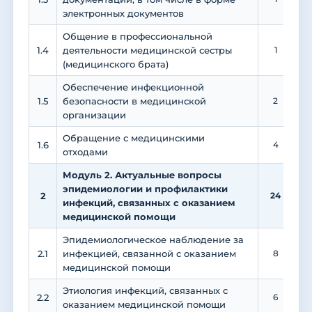
электронных документов
Общение в профессиональной
1.4
деятельности медицинской сестры
1
1
(медицинского брата)
Обеспечение инфекционной
1.5
безопасности в медицинской
2
организации
Обращение с медицинскими
1.6
4
отходами
Модуль 2. Актуальные вопросы
эпидемиологии и профилактики
2
24
1
инфекций, связанных с оказанием
медицинской помощи
Эпидемиологическое наблюдение за
2.1
инфекцией, связанной с оказанием
8
медицинской помощи
Этиология инфекций, связанных с
2.2
6
оказанием медицинской помощи