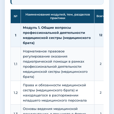
Ле
Наименования модулей, тем, разделов
№
Всего
практики
Модуль 1. Общие вопросы
профессиональной деятельности
1
12
1
медицинской сестры (медицинского
брата)
Нормативное правовое
регулирование оказания
педиатрической помощи в рамках
1.1
2
профессиональной деятельности
медицинской сестры (медицинского
брата)
Права и обязанности медицинской
сестры (медицинского брата) и
1.2
2
находящегося в распоряжении
младшего медицинского персонала
Основы ведения медицинской
1.3
документации, в том числе в форме
1
1