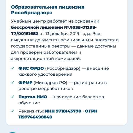
Образовательная лицензия
Рособрнадзора
Учебный центр работает на основании
бессрочной лицензии №Л035-01298-
77/00181682
от 13 декабря 2019 года. Все
выданные документы официальны и вносятся в
государственные реестры — данные доступны
для проверки работодателем и
аккредитационной комиссией.
ФИС ФРДО
(Рособрнадзор) — внесение
каждого удостоверения
ФРМР
(Минздрав РФ) — регистрация в
реестре медработников
Портал НМО
— начисление баллов за
обучение
Реквизиты:
ИНН 9718143770
·
ОГРН
1197746498840