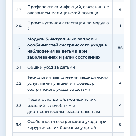
Профилактика инфекций, связанных с
2.3
9
оказанием медицинской помощи
Промежуточная аттестация по модулю
2.4
1
2
Модуль 3. Актуальные вопросы
особенностей сестринского ухода и
3
86
2
наблюдения за детьми при
заболеваниях и (или) состояниях
3.1
Общий уход за детьми
6
Технологии выполнения медицинских
3.2
услуг, манипуляций и процедур
4
сестринского ухода за детьми
Подготовка детей, медицинских
3.3
изделий к лечебным и
4
диагностическим вмешательствам
Особенности сестринского ухода при
3.4
8
хирургических болезнях у детей